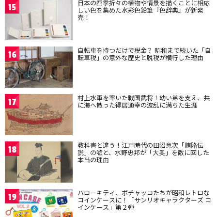
日本の四季折々の植物や情景を描くことに相応
15
しい色を集めた水彩色鉛筆『色辞典』が新発
売！
自転車を持つだけで税金？ 昭和まで続いた「自
16
転車税」の意外な歴史と脱税が横行した理由
村上水軍を率いた戦国武将！幼い弟を支え、共
17
に海へ散った得居通幸の波乱に満ちた生涯
教科書と違う！江戸時代の田沼意次「賄賂伝
18
説」の嘘と、水野忠邦が「大奥」を敵に回した
本当の理由
ハローキティ、ポチャッコたちが昭和レトロな
19
コインケースに！「サンリオキャラクターズ コ
インケース」第２弾