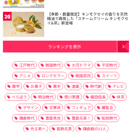
【季節・数量限定】キンモクセイの香りを天然
20
精油で再現した「スチームクリーム キンモクセ
イ&茶」新登場
ランキングを表示
江戸時代
戦国時代
大河ドラマ
平安時代
アニメ
ロングセラー
戦国武将
スイーツ
雑学
お菓子
幕末
漫画
時代劇
テレビ
べらぼう
明治時代
徳川家康
織田信長
抹茶
デザイン
文房具
フィギュア
展覧会
鎌倉時代
豊臣秀吉
豊臣兄弟！
昭和時代
光る君へ
葛飾北斎
鎌倉殿の13人