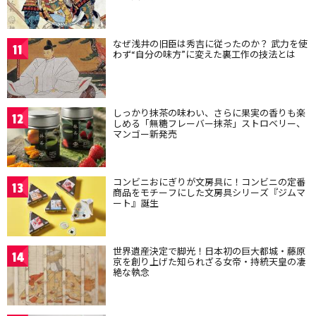
なぜ浅井の旧臣は秀吉に従ったのか？ 武力を使
11
わず“自分の味方”に変えた裏工作の技法とは
しっかり抹茶の味わい、さらに果実の香りも楽
12
しめる「無糖フレーバー抹茶」ストロベリー、
マンゴー新発売
コンビニおにぎりが文房具に！コンビニの定番
13
商品をモチーフにした文房具シリーズ『ジムマ
ート』誕生
世界遺産決定で脚光！日本初の巨大都城・藤原
14
京を創り上げた知られざる女帝・持統天皇の凄
絶な執念