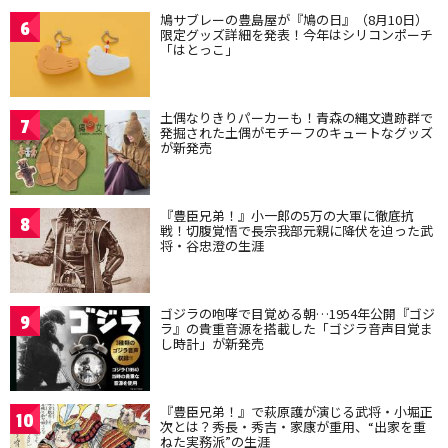
鳩サブレーの豊島屋が『鳩の日』（8月10日）
6
限定グッズ詳細を発表！今年はシリコンポーチ
「はとっこ」
土偶なりきりパーカーも！青森の縄文遺跡群で
7
発掘された土偶がモチーフのキュートなグッズ
が新発売
『豊臣兄弟！』小一郎の5万の大軍に徹底抗
8
戦！切腹覚悟で長宗我部元親に降伏を迫った武
将・谷忠澄の生涯
ゴジラの咆哮で目覚める朝…1954年公開『ゴジ
9
ラ』の貴重音源を搭載した「ゴジラ音声目覚ま
し時計」が新発売
『豊臣兄弟！』で萩原護が演じる武将・小堀正
10
次とは？秀長・秀吉・家康が重用、“出家を重
ねた実務派”の生涯