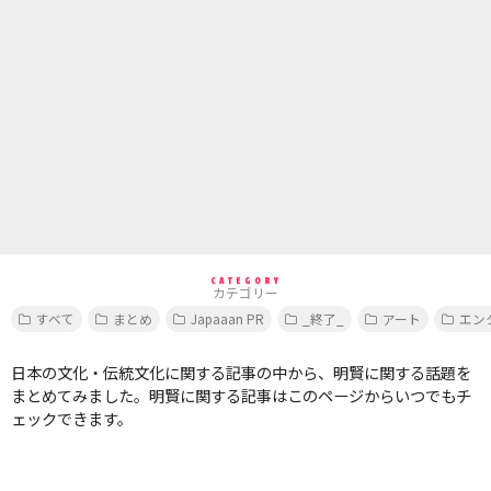
CATEGORY
カテゴリー
すべて
まとめ
Japaaan PR
_終了_
アート
エン
日本の文化・伝統文化に関する記事の中から、明賢に関する話題を
まとめてみました。明賢に関する記事はこのページからいつでもチ
ェックできます。