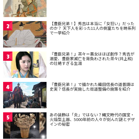
【豊臣兄弟！】秀吉は本当に「女狂い」だった
2
のか？ 天下人を彩った11人の側室たちを時系列
で一挙紹介
『豊臣兄弟！』茶々＝悪女はほぼ創作？秀吉が
3
溺愛、豊臣家滅亡を背負わされた茶々(井上和)
の壮絶すぎる生涯
『豊臣兄弟！』で描かれた織田信長の道普請は
4
史実？信長が実施した街道整備の施策を紹介
あの装飾は「炎」ではない？縄文時代の国宝・
5
火焔型土器、5000年前の人々が刻んだ謎とデザ
インの秘密