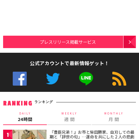
プレスリリース掲載サービス
公式アカウントで最新情報ゲット！
ランキング
RANKING
DAILY
WEEKLY
MONTHLY
24時間
週 間
月 間
『豊臣兄弟！』お市と柴田勝家、自刃しての最
1
期と「辞世の句」…運命を共にした２人の悲劇