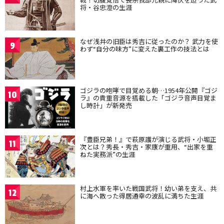
将・谷忠澄の生涯
なぜ浅井の旧臣は秀吉に従ったのか？ 武力を使
9
わず“自分の味方”に変えた裏工作の技法とは
ゴジラの咆哮で目覚める朝…1954年公開『ゴジ
10
ラ』の貴重音源を搭載した「ゴジラ音声目覚ま
し時計」が新発売
『豊臣兄弟！』で萩原護が演じる武将・小堀正
11
次とは？秀長・秀吉・家康が重用、“出家を重
ねた実務派”の生涯
村上水軍を率いた戦国武将！幼い弟を支え、共
12
に海へ散った得居通幸の波乱に満ちた生涯