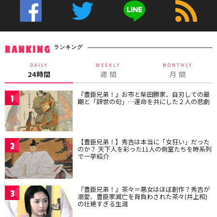
ランキング
RANKING
DAILY
WEEKLY
MONTHLY
24時間
週 間
月 間
『豊臣兄弟！』お市と柴田勝家、自刃しての最
1
期と「辞世の句」…運命を共にした２人の悲劇
【豊臣兄弟！】秀吉は本当に「女狂い」だった
2
のか？ 天下人を彩った11人の側室たちを時系列
で一挙紹介
『豊臣兄弟！』茶々＝悪女はほぼ創作？秀吉が
3
溺愛、豊臣家滅亡を背負わされた茶々(井上和)
の壮絶すぎる生涯