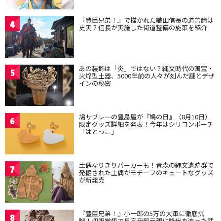
『豊臣兄弟！』で描かれた織田信長の道普請は
4
史実？信長が実施した街道整備の施策を紹介
あの装飾は「炎」ではない？縄文時代の国宝・
5
火焔型土器、5000年前の人々が刻んだ謎とデザ
インの秘密
鳩サブレーの豊島屋が『鳩の日』（8月10日）
6
限定グッズ詳細を発表！今年はシリコンポーチ
「はとっこ」
土偶なりきりパーカーも！青森の縄文遺跡群で
7
発掘された土偶がモチーフのキュートなグッズ
が新発売
『豊臣兄弟！』小一郎の5万の大軍に徹底抗
8
戦！切腹覚悟で長宗我部元親に降伏を迫った武