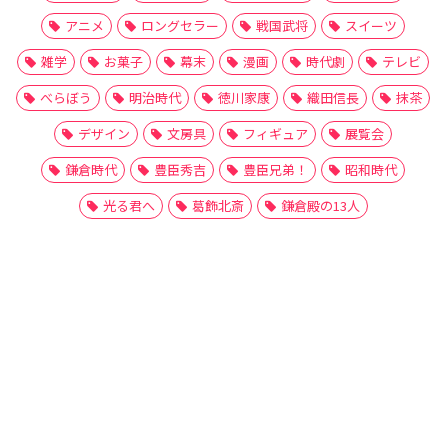
アニメ
ロングセラー
戦国武将
スイーツ
雑学
お菓子
幕末
漫画
時代劇
テレビ
べらぼう
明治時代
徳川家康
織田信長
抹茶
デザイン
文房具
フィギュア
展覧会
鎌倉時代
豊臣秀吉
豊臣兄弟！
昭和時代
光る君へ
葛飾北斎
鎌倉殿の13人