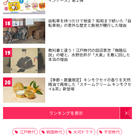
インケース」第２弾
自転車を持つだけで税金？ 昭和まで続いた「自
18
転車税」の意外な歴史と脱税が横行した理由
教科書と違う！江戸時代の田沼意次「賄賂伝
19
説」の嘘と、水野忠邦が「大奥」を敵に回した
本当の理由
【季節・数量限定】キンモクセイの香りを天然
20
精油で再現した「スチームクリーム キンモクセ
イ&茶」新登場
ランキングを表示
江戸時代
戦国時代
大河ドラマ
平安時代