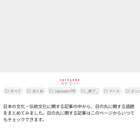
CATEGORY
カテゴリー
すべて
まとめ
Japaaan PR
_終了_
アート
エン
日本の文化・伝統文化に関する記事の中から、日の丸に関する話題
をまとめてみました。日の丸に関する記事はこのページからいつで
もチェックできます。