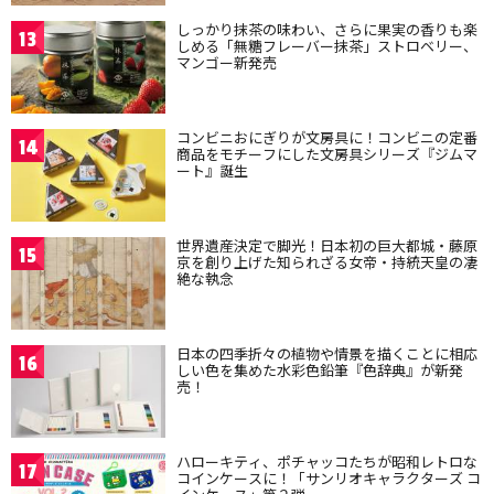
しっかり抹茶の味わい、さらに果実の香りも楽
13
しめる「無糖フレーバー抹茶」ストロベリー、
マンゴー新発売
コンビニおにぎりが文房具に！コンビニの定番
14
商品をモチーフにした文房具シリーズ『ジムマ
ート』誕生
世界遺産決定で脚光！日本初の巨大都城・藤原
15
京を創り上げた知られざる女帝・持統天皇の凄
絶な執念
日本の四季折々の植物や情景を描くことに相応
16
しい色を集めた水彩色鉛筆『色辞典』が新発
売！
ハローキティ、ポチャッコたちが昭和レトロな
17
コインケースに！「サンリオキャラクターズ コ