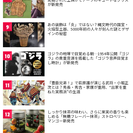
が新発売
あの装飾は「炎」ではない？縄文時代の国宝・
9
火焔型土器、5000年前の人々が刻んだ謎とデザ
インの秘密
ゴジラの咆哮で目覚める朝…1954年公開『ゴジ
10
ラ』の貴重音源を搭載した「ゴジラ音声目覚ま
し時計」が新発売
『豊臣兄弟！』で萩原護が演じる武将・小堀正
11
次とは？秀長・秀吉・家康が重用、“出家を重
ねた実務派”の生涯
しっかり抹茶の味わい、さらに果実の香りも楽
12
しめる「無糖フレーバー抹茶」ストロベリー、
マンゴー新発売