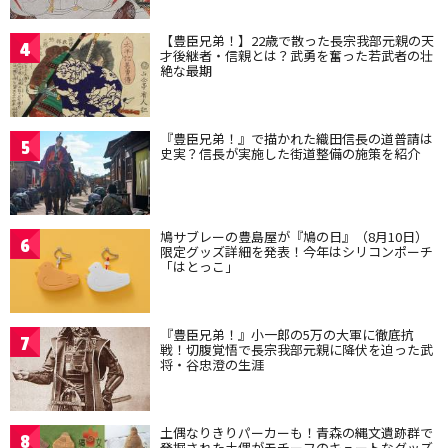
【豊臣兄弟！】22歳で散った長宗我部元親の天
4
才後継者・信親とは？武勇を奮った若武者の壮
絶な最期
『豊臣兄弟！』で描かれた織田信長の道普請は
5
史実？信長が実施した街道整備の施策を紹介
鳩サブレーの豊島屋が『鳩の日』（8月10日）
6
限定グッズ詳細を発表！今年はシリコンポーチ
「はとっこ」
『豊臣兄弟！』小一郎の5万の大軍に徹底抗
7
戦！切腹覚悟で長宗我部元親に降伏を迫った武
将・谷忠澄の生涯
土偶なりきりパーカーも！青森の縄文遺跡群で
8
発掘された土偶がモチーフのキュートなグッズ