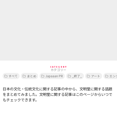
CATEGORY
カテゴリー
すべて
まとめ
Japaaan PR
_終了_
アート
エン
日本の文化・伝統文化に関する記事の中から、文明堂に関する話題
をまとめてみました。文明堂に関する記事はこのページからいつで
もチェックできます。