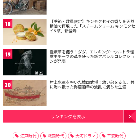
【季節・数量限定】キンモクセイの香りを天然
18
精油で再現した「スチームクリーム キンモクセ
イ&茶」新登場
怪獣革を纏う！ダダ、エレキング…ウルトラ怪
19
獣モチーフの革を使った新アパレルコレクショ
ンが発表
村上水軍を率いた戦国武将！幼い弟を支え、共
20
に海へ散った得居通幸の波乱に満ちた生涯
ランキングを表示
江戸時代
戦国時代
大河ドラマ
平安時代