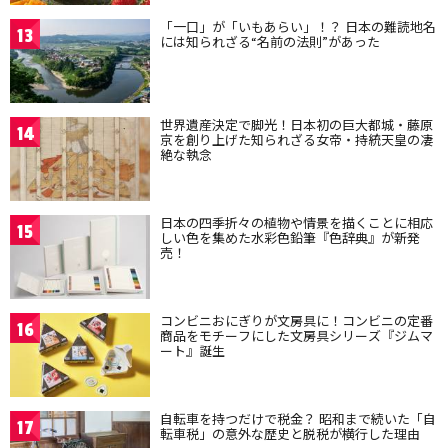
「一口」が「いもあらい」！？ 日本の難読地名
13
には知られざる“名前の法則”があった
世界遺産決定で脚光！日本初の巨大都城・藤原
14
京を創り上げた知られざる女帝・持統天皇の凄
絶な執念
日本の四季折々の植物や情景を描くことに相応
15
しい色を集めた水彩色鉛筆『色辞典』が新発
売！
コンビニおにぎりが文房具に！コンビニの定番
16
商品をモチーフにした文房具シリーズ『ジムマ
ート』誕生
自転車を持つだけで税金？ 昭和まで続いた「自
17
転車税」の意外な歴史と脱税が横行した理由