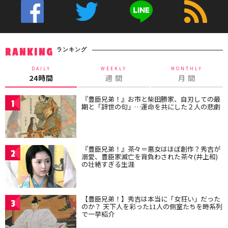
ランキング
RANKING
DAILY
WEEKLY
MONTHLY
24時間
週 間
月 間
『豊臣兄弟！』お市と柴田勝家、自刃しての最
1
期と「辞世の句」…運命を共にした２人の悲劇
『豊臣兄弟！』茶々＝悪女はほぼ創作？秀吉が
2
溺愛、豊臣家滅亡を背負わされた茶々(井上和)
の壮絶すぎる生涯
【豊臣兄弟！】秀吉は本当に「女狂い」だった
3
のか？ 天下人を彩った11人の側室たちを時系列
で一挙紹介