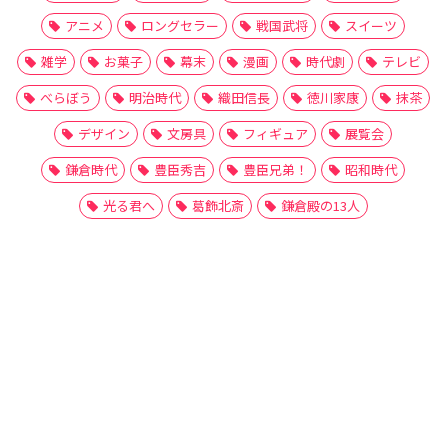
アニメ
ロングセラー
戦国武将
スイーツ
雑学
お菓子
幕末
漫画
時代劇
テレビ
べらぼう
明治時代
織田信長
徳川家康
抹茶
デザイン
文房具
フィギュア
展覧会
鎌倉時代
豊臣秀吉
豊臣兄弟！
昭和時代
光る君へ
葛飾北斎
鎌倉殿の13人