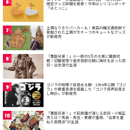
6
限定グッズ詳細を発表！今年はシリコンポーチ
「はとっこ」
土偶なりきりパーカーも！青森の縄文遺跡群で
7
発掘された土偶がモチーフのキュートなグッズ
が新発売
『豊臣兄弟！』小一郎の5万の大軍に徹底抗
8
戦！切腹覚悟で長宗我部元親に降伏を迫った武
将・谷忠澄の生涯
ゴジラの咆哮で目覚める朝…1954年公開『ゴジ
9
ラ』の貴重音源を搭載した「ゴジラ音声目覚ま
し時計」が新発売
『豊臣兄弟！』で萩原護が演じる武将・小堀正
10
次とは？秀長・秀吉・家康が重用、“出家を重
ねた実務派”の生涯