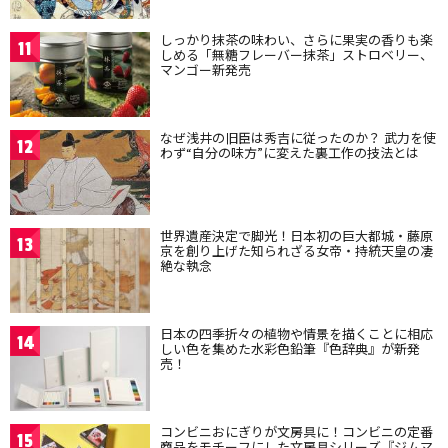
しっかり抹茶の味わい、さらに果実の香りも楽
11
しめる「無糖フレーバー抹茶」ストロベリー、
マンゴー新発売
なぜ浅井の旧臣は秀吉に従ったのか？ 武力を使
12
わず“自分の味方”に変えた裏工作の技法とは
世界遺産決定で脚光！日本初の巨大都城・藤原
13
京を創り上げた知られざる女帝・持統天皇の凄
絶な執念
日本の四季折々の植物や情景を描くことに相応
14
しい色を集めた水彩色鉛筆『色辞典』が新発
売！
コンビニおにぎりが文房具に！コンビニの定番
15
商品をモチーフにした文房具シリーズ『ジムマ