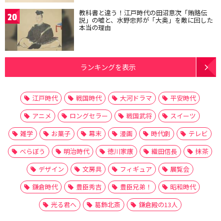
教科書と違う！江戸時代の田沼意次「賄賂伝
20
説」の嘘と、水野忠邦が「大奥」を敵に回した
本当の理由
ランキングを表示
江戸時代
戦国時代
大河ドラマ
平安時代
アニメ
ロングセラー
戦国武将
スイーツ
雑学
お菓子
幕末
漫画
時代劇
テレビ
べらぼう
明治時代
徳川家康
織田信長
抹茶
デザイン
文房具
フィギュア
展覧会
鎌倉時代
豊臣秀吉
豊臣兄弟！
昭和時代
光る君へ
葛飾北斎
鎌倉殿の13人