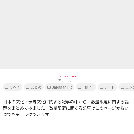
CATEGORY
カテゴリー
すべて
まとめ
Japaaan PR
_終了_
アート
エン
日本の文化・伝統文化に関する記事の中から、数量限定に関する話
題をまとめてみました。数量限定に関する記事はこのページからい
つでもチェックできます。