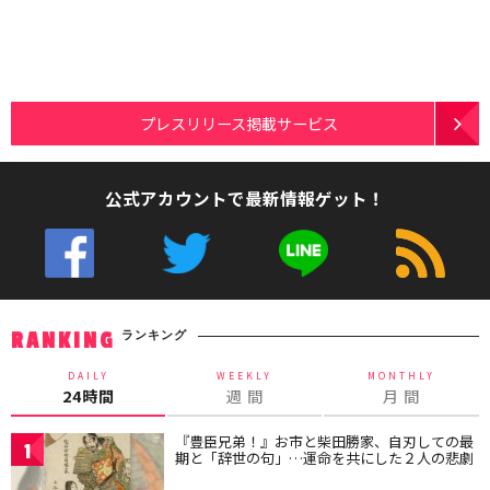
プレスリリース掲載サービス
公式アカウントで最新情報ゲット！
ランキング
RANKING
DAILY
WEEKLY
MONTHLY
24時間
週 間
月 間
『豊臣兄弟！』お市と柴田勝家、自刃しての最
1
期と「辞世の句」…運命を共にした２人の悲劇