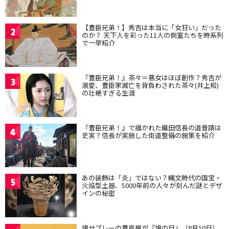
【豊臣兄弟！】秀吉は本当に「女狂い」だった
2
のか？ 天下人を彩った11人の側室たちを時系列
で一挙紹介
『豊臣兄弟！』茶々＝悪女はほぼ創作？秀吉が
3
溺愛、豊臣家滅亡を背負わされた茶々(井上和)
の壮絶すぎる生涯
『豊臣兄弟！』で描かれた織田信長の道普請は
4
史実？信長が実施した街道整備の施策を紹介
あの装飾は「炎」ではない？縄文時代の国宝・
5
火焔型土器、5000年前の人々が刻んだ謎とデザ
インの秘密
鳩サブレーの豊島屋が『鳩の日』（8月10日）