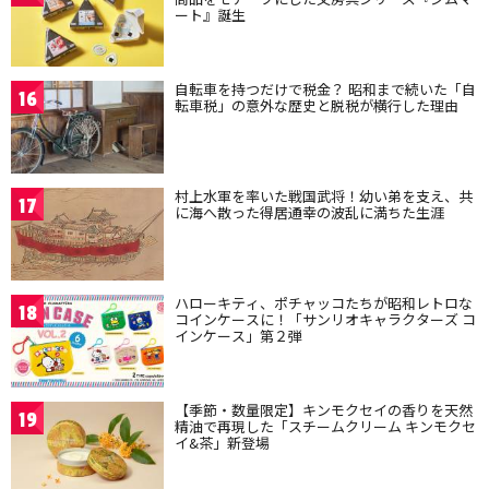
ート』誕生
自転車を持つだけで税金？ 昭和まで続いた「自
16
転車税」の意外な歴史と脱税が横行した理由
村上水軍を率いた戦国武将！幼い弟を支え、共
17
に海へ散った得居通幸の波乱に満ちた生涯
ハローキティ、ポチャッコたちが昭和レトロな
18
コインケースに！「サンリオキャラクターズ コ
インケース」第２弾
【季節・数量限定】キンモクセイの香りを天然
19
精油で再現した「スチームクリーム キンモクセ
イ&茶」新登場