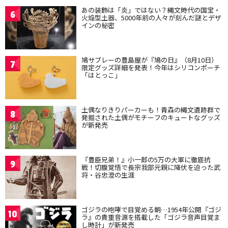
あの装飾は「炎」ではない？縄文時代の国宝・
6
火焔型土器、5000年前の人々が刻んだ謎とデザ
インの秘密
鳩サブレーの豊島屋が『鳩の日』（8月10日）
7
限定グッズ詳細を発表！今年はシリコンポーチ
「はとっこ」
土偶なりきりパーカーも！青森の縄文遺跡群で
8
発掘された土偶がモチーフのキュートなグッズ
が新発売
『豊臣兄弟！』小一郎の5万の大軍に徹底抗
9
戦！切腹覚悟で長宗我部元親に降伏を迫った武
将・谷忠澄の生涯
ゴジラの咆哮で目覚める朝…1954年公開『ゴジ
10
ラ』の貴重音源を搭載した「ゴジラ音声目覚ま
し時計」が新発売