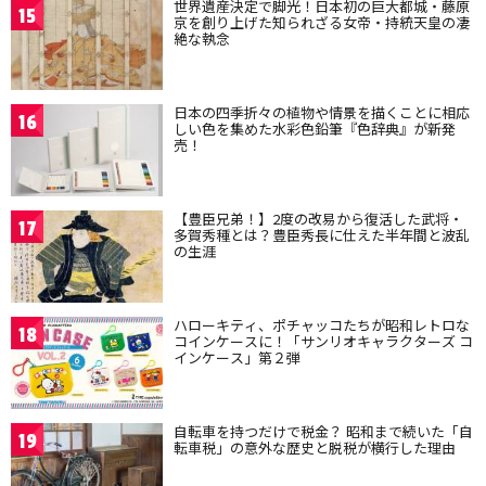
世界遺産決定で脚光！日本初の巨大都城・藤原
15
京を創り上げた知られざる女帝・持統天皇の凄
絶な執念
日本の四季折々の植物や情景を描くことに相応
16
しい色を集めた水彩色鉛筆『色辞典』が新発
売！
【豊臣兄弟！】2度の改易から復活した武将・
17
多賀秀種とは？豊臣秀長に仕えた半年間と波乱
の生涯
ハローキティ、ポチャッコたちが昭和レトロな
18
コインケースに！「サンリオキャラクターズ コ
インケース」第２弾
自転車を持つだけで税金？ 昭和まで続いた「自
19
転車税」の意外な歴史と脱税が横行した理由