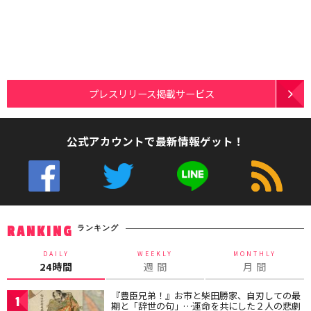
プレスリリース掲載サービス
公式アカウントで最新情報ゲット！
ランキング
RANKING
DAILY
WEEKLY
MONTHLY
24時間
週 間
月 間
『豊臣兄弟！』お市と柴田勝家、自刃しての最
1
期と「辞世の句」…運命を共にした２人の悲劇