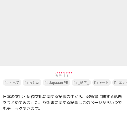
CATEGORY
カテゴリー
すべて
まとめ
Japaaan PR
_終了_
アート
エン
日本の文化・伝統文化に関する記事の中から、忍術書に関する話題
をまとめてみました。忍術書に関する記事はこのページからいつで
もチェックできます。