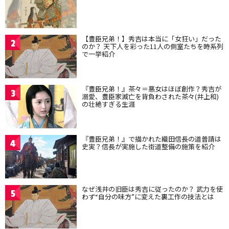
【豊臣兄弟！】秀吉は本当に「女狂い」だった
2
のか？ 天下人を彩った11人の側室たちを時系列
で一挙紹介
『豊臣兄弟！』茶々＝悪女はほぼ創作？秀吉が
3
溺愛、豊臣家滅亡を背負わされた茶々(井上和)
の壮絶すぎる生涯
『豊臣兄弟！』で描かれた織田信長の道普請は
4
史実？信長が実施した街道整備の施策を紹介
なぜ浅井の旧臣は秀吉に従ったのか？ 武力を使
5
わず“自分の味方”に変えた裏工作の技法とは