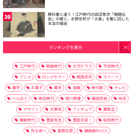
教科書と違う！江戸時代の田沼意次「賄賂伝
20
説」の嘘と、水野忠邦が「大奥」を敵に回した
本当の理由
ランキングを表示
江戸時代
戦国時代
大河ドラマ
平安時代
アニメ
ロングセラー
戦国武将
スイーツ
雑学
お菓子
幕末
漫画
時代劇
テレビ
べらぼう
明治時代
徳川家康
織田信長
抹茶
デザイン
文房具
フィギュア
展覧会
鎌倉時代
豊臣秀吉
豊臣兄弟！
昭和時代
光る君へ
葛飾北斎
鎌倉殿の13人