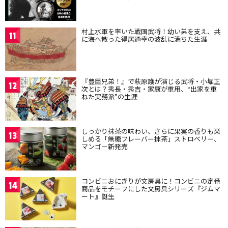
村上水軍を率いた戦国武将！幼い弟を支え、共
11
に海へ散った得居通幸の波乱に満ちた生涯
『豊臣兄弟！』で萩原護が演じる武将・小堀正
12
次とは？秀長・秀吉・家康が重用、“出家を重
ねた実務派”の生涯
しっかり抹茶の味わい、さらに果実の香りも楽
13
しめる「無糖フレーバー抹茶」ストロベリー、
マンゴー新発売
コンビニおにぎりが文房具に！コンビニの定番
14
商品をモチーフにした文房具シリーズ『ジムマ
ート』誕生