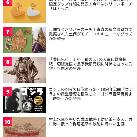
6
限定グッズ詳細を発表！今年はシリコンポーチ
「はとっこ」
土偶なりきりパーカーも！青森の縄文遺跡群で
7
発掘された土偶がモチーフのキュートなグッズ
が新発売
『豊臣兄弟！』小一郎の5万の大軍に徹底抗
8
戦！切腹覚悟で長宗我部元親に降伏を迫った武
将・谷忠澄の生涯
ゴジラの咆哮で目覚める朝…1954年公開『ゴジ
9
ラ』の貴重音源を搭載した「ゴジラ音声目覚ま
し時計」が新発売
村上水軍を率いた戦国武将！幼い弟を支え、共
10
に海へ散った得居通幸の波乱に満ちた生涯