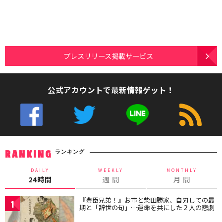
プレスリリース掲載サービス
公式アカウントで最新情報ゲット！
ランキング
RANKING
DAILY
WEEKLY
MONTHLY
24時間
週 間
月 間
『豊臣兄弟！』お市と柴田勝家、自刃しての最
1
期と「辞世の句」…運命を共にした２人の悲劇