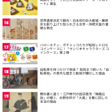
ート』誕生
世界遺産決定で脚光！日本初の巨大都城・藤原
16
京を創り上げた知られざる女帝・持統天皇の凄
絶な執念
ハローキティ、ポチャッコたちが昭和レトロな
17
コインケースに！「サンリオキャラクターズ コ
インケース」第２弾
自転車を持つだけで税金？ 昭和まで続いた「自
18
転車税」の意外な歴史と脱税が横行した理由
教科書と違う！江戸時代の田沼意次「賄賂伝
19
説」の嘘と、水野忠邦が「大奥」を敵に回した
本当の理由