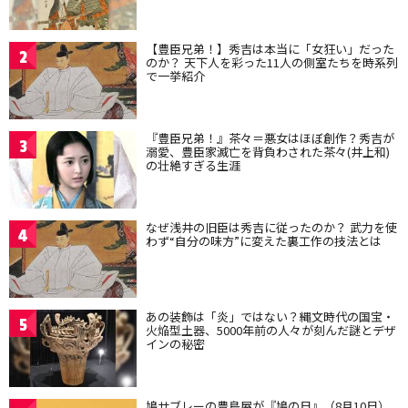
【豊臣兄弟！】秀吉は本当に「女狂い」だった
2
のか？ 天下人を彩った11人の側室たちを時系列
で一挙紹介
『豊臣兄弟！』茶々＝悪女はほぼ創作？秀吉が
3
溺愛、豊臣家滅亡を背負わされた茶々(井上和)
の壮絶すぎる生涯
なぜ浅井の旧臣は秀吉に従ったのか？ 武力を使
4
わず“自分の味方”に変えた裏工作の技法とは
あの装飾は「炎」ではない？縄文時代の国宝・
5
火焔型土器、5000年前の人々が刻んだ謎とデザ
インの秘密
鳩サブレーの豊島屋が『鳩の日』（8月10日）