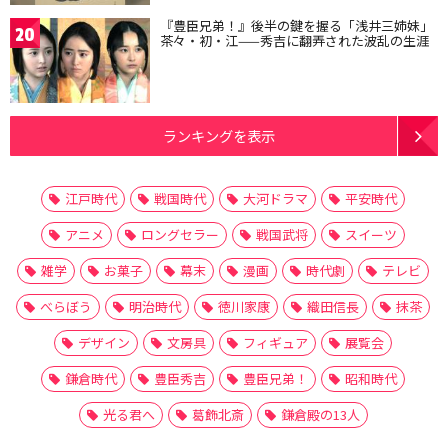
『豊臣兄弟！』後半の鍵を握る「浅井三姉妹」
20
茶々・初・江——秀吉に翻弄された波乱の生涯
ランキングを表示
江戸時代
戦国時代
大河ドラマ
平安時代
アニメ
ロングセラー
戦国武将
スイーツ
雑学
お菓子
幕末
漫画
時代劇
テレビ
べらぼう
明治時代
徳川家康
織田信長
抹茶
デザイン
文房具
フィギュア
展覧会
鎌倉時代
豊臣秀吉
豊臣兄弟！
昭和時代
光る君へ
葛飾北斎
鎌倉殿の13人