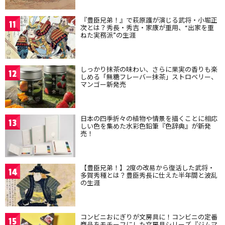
『豊臣兄弟！』で萩原護が演じる武将・小堀正
11
次とは？秀長・秀吉・家康が重用、“出家を重
ねた実務派”の生涯
しっかり抹茶の味わい、さらに果実の香りも楽
12
しめる「無糖フレーバー抹茶」ストロベリー、
マンゴー新発売
日本の四季折々の植物や情景を描くことに相応
13
しい色を集めた水彩色鉛筆『色辞典』が新発
売！
【豊臣兄弟！】2度の改易から復活した武将・
14
多賀秀種とは？豊臣秀長に仕えた半年間と波乱
の生涯
コンビニおにぎりが文房具に！コンビニの定番
15
商品をモチーフにした文房具シリーズ『ジムマ