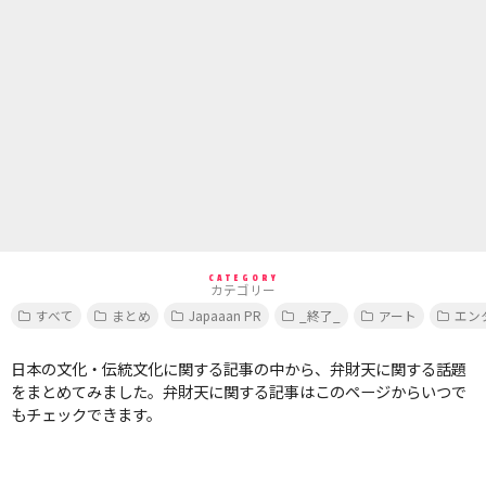
CATEGORY
カテゴリー
すべて
まとめ
Japaaan PR
_終了_
アート
エン
日本の文化・伝統文化に関する記事の中から、弁財天に関する話題
をまとめてみました。弁財天に関する記事はこのページからいつで
もチェックできます。