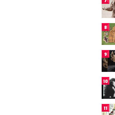
7
8
9
10
11