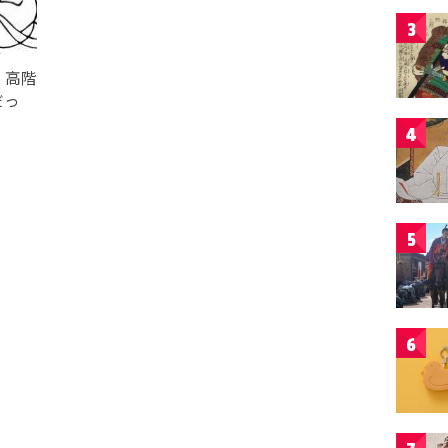
3
・高階
だっ
4
5
6