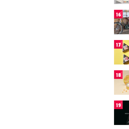
16
17
18
19