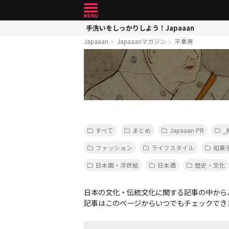
手洗いをしっかりしよう！Japaaan
Japaaan
Japaaanマガジン
平業房
すべて
まとめ
Japaaan PR
_
ファッション
ライフスタイル
和菓
日本画・浮世絵
日本酒
歴史・文化
日本の文化・伝統文化に関する記事の中から
記事はこのページからいつでもチェックでき