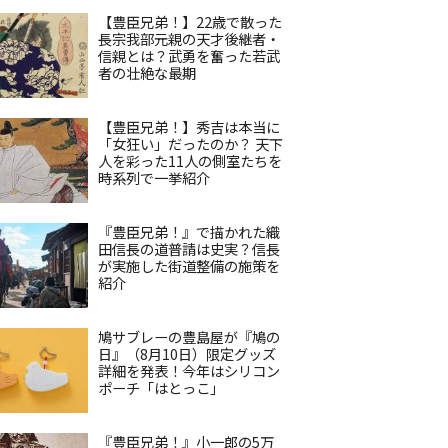
【豊臣兄弟！】22歳で散った
長宗我部元親の天才後継者・
信親とは？武勇を奮った若武
者の壮絶な最期
【豊臣兄弟！】秀吉は本当に
「女狂い」だったのか？ 天下
人を彩った11人の側室たちを
時系列で一挙紹介
『豊臣兄弟！』で描かれた織
田信長の道普請は史実？信長
が実施した街道整備の施策を
紹介
鳩サブレーの豊島屋が『鳩の
日』（8月10日）限定グッズ
詳細を発表！今年はシリコン
ポーチ「はとっこ」
『豊臣兄弟！』小一郎の5万