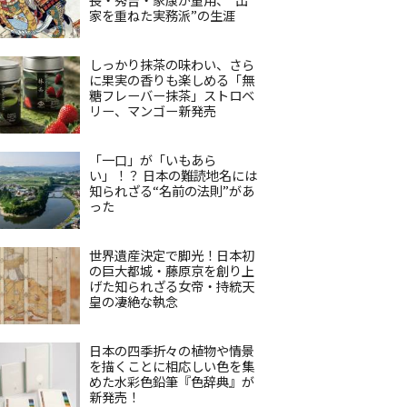
家を重ねた実務派”の生涯
しっかり抹茶の味わい、さら
に果実の香りも楽しめる「無
糖フレーバー抹茶」ストロベ
リー、マンゴー新発売
「一口」が「いもあら
い」！？ 日本の難読地名には
知られざる“名前の法則”があ
った
世界遺産決定で脚光！日本初
の巨大都城・藤原京を創り上
げた知られざる女帝・持統天
皇の凄絶な執念
日本の四季折々の植物や情景
を描くことに相応しい色を集
めた水彩色鉛筆『色辞典』が
新発売！