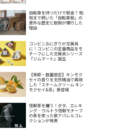
自転車を持つだけで税金？ 昭
和まで続いた「自転車税」の
意外な歴史と脱税が横行した
理由
コンビニおにぎりが文房具
に！コンビニの定番商品をモ
チーフにした文房具シリーズ
『ジムマート』誕生
【季節・数量限定】キンモク
セイの香りを天然精油で再現
した「スチームクリーム キン
モクセイ&茶」新登場
怪獣革を纏う！ダダ、エレキ
ング…ウルトラ怪獣モチーフ
の革を使った新アパレルコレ
クションが発表