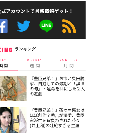
公式アカウントで最新情報ゲット！
ランキング
KING
ILY
WEEKLY
MONTHLY
4時間
週 間
月 間
『豊臣兄弟！』お市と柴田勝
家、自刃しての最期と「辞世
の句」…運命を共にした２人
の悲劇
『豊臣兄弟！』茶々＝悪女は
ほぼ創作？秀吉が溺愛、豊臣
家滅亡を背負わされた茶々
(井上和)の壮絶すぎる生涯