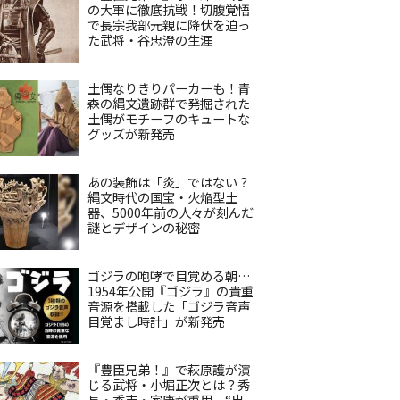
の大軍に徹底抗戦！切腹覚悟
で長宗我部元親に降伏を迫っ
た武将・谷忠澄の生涯
土偶なりきりパーカーも！青
森の縄文遺跡群で発掘された
土偶がモチーフのキュートな
グッズが新発売
あの装飾は「炎」ではない？
縄文時代の国宝・火焔型土
器、5000年前の人々が刻んだ
謎とデザインの秘密
ゴジラの咆哮で目覚める朝…
1954年公開『ゴジラ』の貴重
音源を搭載した「ゴジラ音声
目覚まし時計」が新発売
『豊臣兄弟！』で萩原護が演
じる武将・小堀正次とは？秀
長・秀吉・家康が重用、“出