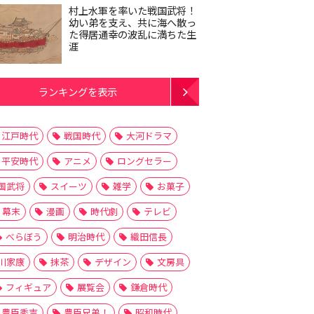
村上水軍を率いた戦国武将！
幼い弟を支え、共に海へ散っ
た得居通幸の波乱に満ちた生
涯
ランキングを表示
江戸時代
戦国時代
大河ドラマ
平安時代
アニメ
ロングセラー
国武将
スイーツ
雑学
お菓子
幕末
漫画
時代劇
テレビ
べらぼう
明治時代
織田信長
川家康
抹茶
デザイン
文房具
フィギュア
展覧会
鎌倉時代
豊臣秀吉
豊臣兄弟！
昭和時代