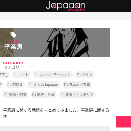
TAG
平業房
CATEGORY
カテゴリー
終了_
アート
エンターテイメント
グルメ
子
和雑貨
大人のJapaaan
日本の古写真
着物・和服
観光・地域
雑貨・インテリア
、平業房に関する話題をまとめてみました。平業房に関する
ます。