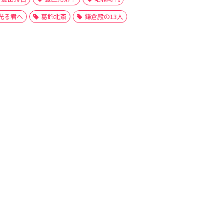
光る君へ
葛飾北斎
鎌倉殿の13人