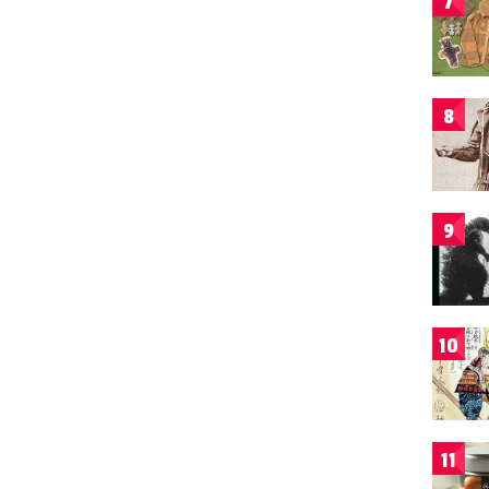
7
8
9
10
11