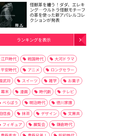
怪獣革を纏う！ダダ、エレキ
ング…ウルトラ怪獣モチーフ
の革を使った新アパレルコレ
クションが発表
ランキングを表示
江戸時代
戦国時代
大河ドラマ
平安時代
アニメ
ロングセラー
国武将
スイーツ
雑学
お菓子
幕末
漫画
時代劇
テレビ
べらぼう
明治時代
徳川家康
田信長
抹茶
デザイン
文房具
フィギュア
展覧会
鎌倉時代
豊臣秀吉
豊臣兄弟！
昭和時代