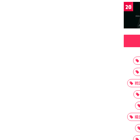
20
戦
織