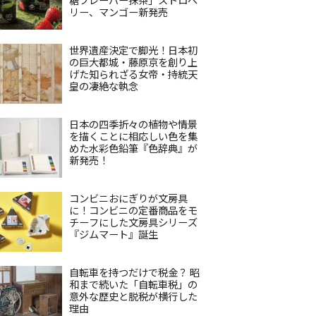
リー、マンゴー新発売
世界遺産決定で脚光！日本初
の巨大都城・藤原京を創り上
げた知られざる女帝・持統天
皇の凄絶な執念
日本の四季折々の植物や情景
を描くことに相応しい色を集
めた水彩色鉛筆『色辞典』が
新発売！
コンビニおにぎりが文房具
に！コンビニの定番商品をモ
チーフにした文房具シリーズ
『ジムマート』誕生
自転車を持つだけで税金？ 昭
和まで続いた「自転車税」の
意外な歴史と脱税が横行した
理由