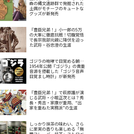
森の縄文遺跡群で発掘された
土偶がモチーフのキュートな
グッズが新発売
『豊臣兄弟！』小一郎の5万
の大軍に徹底抗戦！切腹覚悟
で長宗我部元親に降伏を迫っ
た武将・谷忠澄の生涯
ゴジラの咆哮で目覚める朝…
1954年公開『ゴジラ』の貴重
音源を搭載した「ゴジラ音声
目覚まし時計」が新発売
『豊臣兄弟！』で萩原護が演
じる武将・小堀正次とは？秀
長・秀吉・家康が重用、“出
家を重ねた実務派”の生涯
しっかり抹茶の味わい、さら
に果実の香りも楽しめる「無
糖フレーバー抹茶」ストロベ