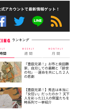
公式アカウントで最新情報ゲット！
ランキング
KING
ILY
WEEKLY
MONTHLY
4時間
週 間
月 間
『豊臣兄弟！』お市と柴田勝
家、自刃しての最期と「辞世
の句」…運命を共にした２人
の悲劇
【豊臣兄弟！】秀吉は本当に
「女狂い」だったのか？ 天下
人を彩った11人の側室たちを
時系列で一挙紹介