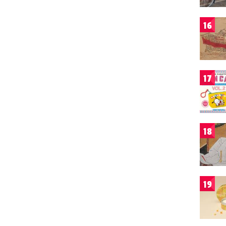
16
17
18
19