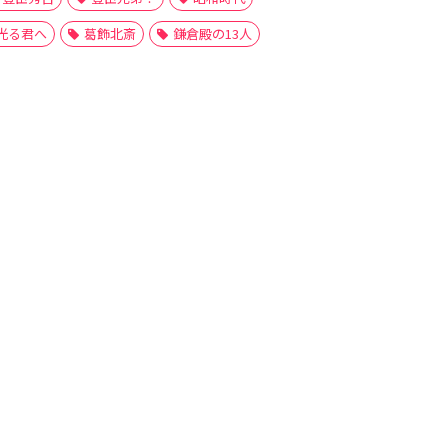
光る君へ
葛飾北斎
鎌倉殿の13人