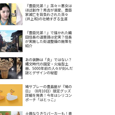
『豊臣兄弟！』茶々＝悪女は
ほぼ創作？秀吉が溺愛、豊臣
家滅亡を背負わされた茶々
(井上和)の壮絶すぎる生涯
『豊臣兄弟！』で描かれた織
田信長の道普請は史実？信長
が実施した街道整備の施策を
紹介
あの装飾は「炎」ではない？
縄文時代の国宝・火焔型土
器、5000年前の人々が刻んだ
謎とデザインの秘密
鳩サブレーの豊島屋が『鳩の
日』（8月10日）限定グッズ
詳細を発表！今年はシリコン
ポーチ「はとっこ」
土偶なりきりパーカーも！青