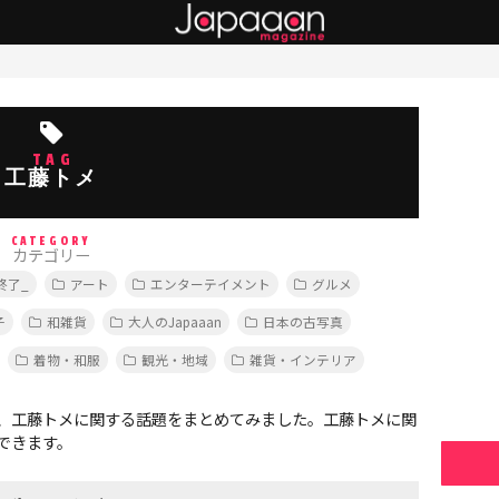
TAG
工藤トメ
CATEGORY
カテゴリー
終了_
アート
エンターテイメント
グルメ
子
和雑貨
大人のJapaaan
日本の古写真
着物・和服
観光・地域
雑貨・インテリア
、工藤トメに関する話題をまとめてみました。工藤トメに関
できます。