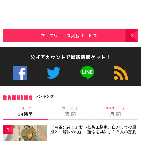
プレスリリース掲載サービス
公式アカウントで最新情報ゲット！
ランキング
RANKING
DAILY
WEEKLY
MONTHLY
24時間
週 間
月 間
『豊臣兄弟！』お市と柴田勝家、自刃しての最
1
期と「辞世の句」…運命を共にした２人の悲劇