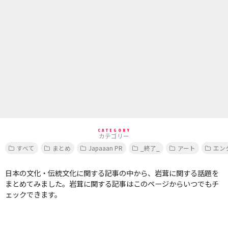
CATEGORY
カテゴリー
すべて
まとめ
Japaaan PR
_終了_
アート
エン
日本の文化・伝統文化に関する記事の中から、岩茸に関する話題を
まとめてみました。岩茸に関する記事はこのページからいつでもチ
ェックできます。