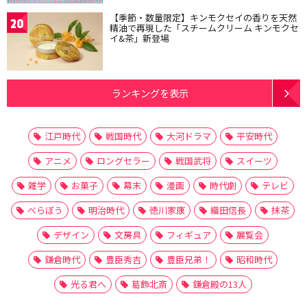
【季節・数量限定】キンモクセイの香りを天然
20
精油で再現した「スチームクリーム キンモクセ
イ&茶」新登場
ランキングを表示
江戸時代
戦国時代
大河ドラマ
平安時代
アニメ
ロングセラー
戦国武将
スイーツ
雑学
お菓子
幕末
漫画
時代劇
テレビ
べらぼう
明治時代
徳川家康
織田信長
抹茶
デザイン
文房具
フィギュア
展覧会
鎌倉時代
豊臣秀吉
豊臣兄弟！
昭和時代
光る君へ
葛飾北斎
鎌倉殿の13人