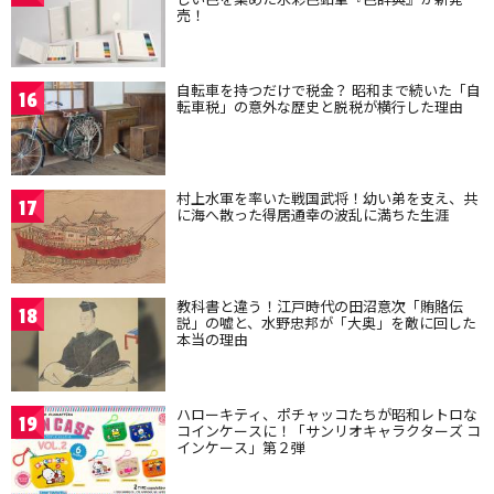
売！
自転車を持つだけで税金？ 昭和まで続いた「自
16
転車税」の意外な歴史と脱税が横行した理由
村上水軍を率いた戦国武将！幼い弟を支え、共
17
に海へ散った得居通幸の波乱に満ちた生涯
教科書と違う！江戸時代の田沼意次「賄賂伝
18
説」の嘘と、水野忠邦が「大奥」を敵に回した
本当の理由
ハローキティ、ポチャッコたちが昭和レトロな
19
コインケースに！「サンリオキャラクターズ コ
インケース」第２弾