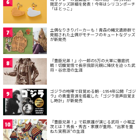
6
限定グッズ詳細を発表！今年はシリコンポーチ
「はとっこ」
土偶なりきりパーカーも！青森の縄文遺跡群で
7
発掘された土偶がモチーフのキュートなグッズ
が新発売
『豊臣兄弟！』小一郎の5万の大軍に徹底抗
8
戦！切腹覚悟で長宗我部元親に降伏を迫った武
将・谷忠澄の生涯
ゴジラの咆哮で目覚める朝…1954年公開『ゴジ
9
ラ』の貴重音源を搭載した「ゴジラ音声目覚ま
し時計」が新発売
『豊臣兄弟！』で萩原護が演じる武将・小堀正
10
次とは？秀長・秀吉・家康が重用、“出家を重
ねた実務派”の生涯