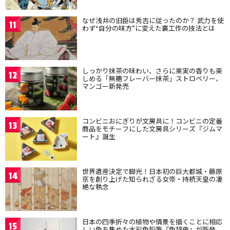
なぜ浅井の旧臣は秀吉に従ったのか？ 武力を使
11
わず“自分の味方”に変えた裏工作の技法とは
しっかり抹茶の味わい、さらに果実の香りも楽
12
しめる「無糖フレーバー抹茶」ストロベリー、
マンゴー新発売
コンビニおにぎりが文房具に！コンビニの定番
13
商品をモチーフにした文房具シリーズ『ジムマ
ート』誕生
世界遺産決定で脚光！日本初の巨大都城・藤原
14
京を創り上げた知られざる女帝・持統天皇の凄
絶な執念
日本の四季折々の植物や情景を描くことに相応
15
しい色を集めた水彩色鉛筆『色辞典』が新発