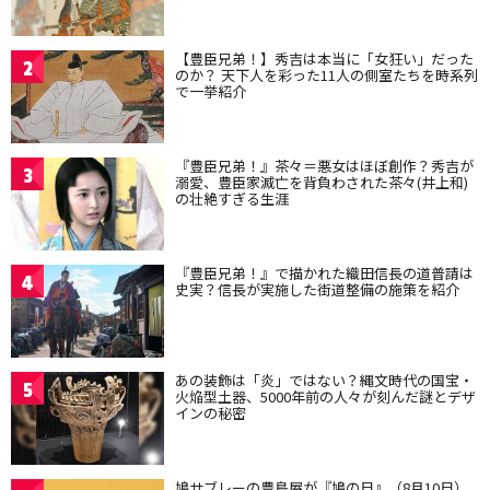
【豊臣兄弟！】秀吉は本当に「女狂い」だった
2
のか？ 天下人を彩った11人の側室たちを時系列
で一挙紹介
『豊臣兄弟！』茶々＝悪女はほぼ創作？秀吉が
3
溺愛、豊臣家滅亡を背負わされた茶々(井上和)
の壮絶すぎる生涯
『豊臣兄弟！』で描かれた織田信長の道普請は
4
史実？信長が実施した街道整備の施策を紹介
あの装飾は「炎」ではない？縄文時代の国宝・
5
火焔型土器、5000年前の人々が刻んだ謎とデザ
インの秘密
鳩サブレーの豊島屋が『鳩の日』（8月10日）