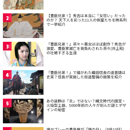
【豊臣兄弟！】秀吉は本当に「女狂い」だった
2
のか？ 天下人を彩った11人の側室たちを時系列
で一挙紹介
『豊臣兄弟！』茶々＝悪女はほぼ創作？秀吉が
3
溺愛、豊臣家滅亡を背負わされた茶々(井上和)
の壮絶すぎる生涯
『豊臣兄弟！』で描かれた織田信長の道普請は
4
史実？信長が実施した街道整備の施策を紹介
あの装飾は「炎」ではない？縄文時代の国宝・
5
火焔型土器、5000年前の人々が刻んだ謎とデザ
インの秘密
鳩サブレーの豊島屋が『鳩の日』（8月10日）