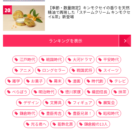
【季節・数量限定】キンモクセイの香りを天然
20
精油で再現した「スチームクリーム キンモクセ
イ&茶」新登場
ランキングを表示
江戸時代
戦国時代
大河ドラマ
平安時代
アニメ
ロングセラー
戦国武将
スイーツ
雑学
お菓子
幕末
漫画
時代劇
テレビ
べらぼう
明治時代
徳川家康
織田信長
抹茶
デザイン
文房具
フィギュア
展覧会
鎌倉時代
豊臣秀吉
豊臣兄弟！
昭和時代
光る君へ
葛飾北斎
鎌倉殿の13人