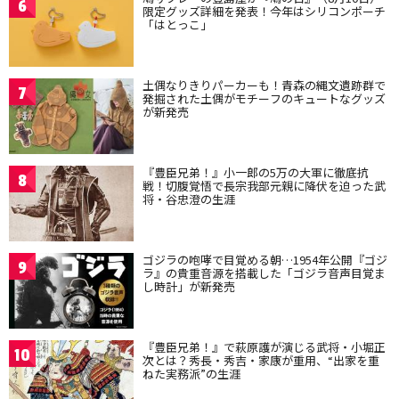
6
限定グッズ詳細を発表！今年はシリコンポーチ
「はとっこ」
土偶なりきりパーカーも！青森の縄文遺跡群で
7
発掘された土偶がモチーフのキュートなグッズ
が新発売
『豊臣兄弟！』小一郎の5万の大軍に徹底抗
8
戦！切腹覚悟で長宗我部元親に降伏を迫った武
将・谷忠澄の生涯
ゴジラの咆哮で目覚める朝…1954年公開『ゴジ
9
ラ』の貴重音源を搭載した「ゴジラ音声目覚ま
し時計」が新発売
『豊臣兄弟！』で萩原護が演じる武将・小堀正
10
次とは？秀長・秀吉・家康が重用、“出家を重
ねた実務派”の生涯