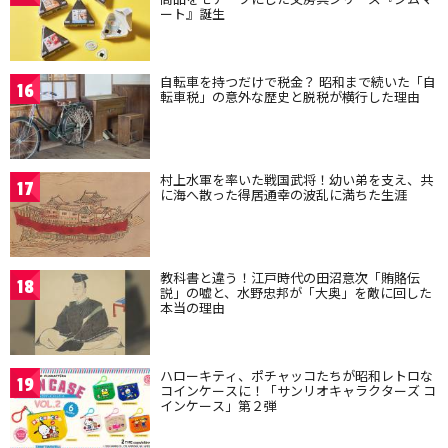
ート』誕生
自転車を持つだけで税金？ 昭和まで続いた「自
16
転車税」の意外な歴史と脱税が横行した理由
村上水軍を率いた戦国武将！幼い弟を支え、共
17
に海へ散った得居通幸の波乱に満ちた生涯
教科書と違う！江戸時代の田沼意次「賄賂伝
18
説」の嘘と、水野忠邦が「大奥」を敵に回した
本当の理由
ハローキティ、ポチャッコたちが昭和レトロな
19
コインケースに！「サンリオキャラクターズ コ
インケース」第２弾