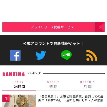
プレスリリース掲載サービス
公式アカウントで最新情報ゲット！
ランキング
RANKING
DAILY
WEEKLY
MONTHLY
24時間
週 間
月 間
『豊臣兄弟！』お市と柴田勝家、自刃しての最
1
期と「辞世の句」…運命を共にした２人の悲劇