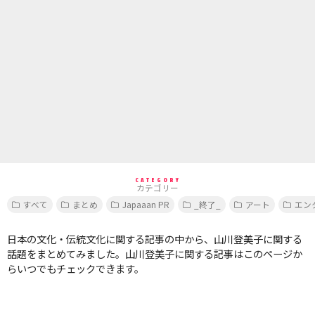
CATEGORY
カテゴリー
すべて
まとめ
Japaaan PR
_終了_
アート
エン
日本の文化・伝統文化に関する記事の中から、山川登美子に関する
話題をまとめてみました。山川登美子に関する記事はこのページか
らいつでもチェックできます。