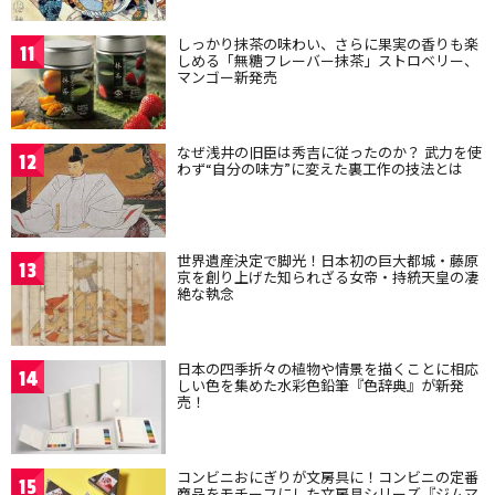
しっかり抹茶の味わい、さらに果実の香りも楽
11
しめる「無糖フレーバー抹茶」ストロベリー、
マンゴー新発売
なぜ浅井の旧臣は秀吉に従ったのか？ 武力を使
12
わず“自分の味方”に変えた裏工作の技法とは
世界遺産決定で脚光！日本初の巨大都城・藤原
13
京を創り上げた知られざる女帝・持統天皇の凄
絶な執念
日本の四季折々の植物や情景を描くことに相応
14
しい色を集めた水彩色鉛筆『色辞典』が新発
売！
コンビニおにぎりが文房具に！コンビニの定番
15
商品をモチーフにした文房具シリーズ『ジムマ