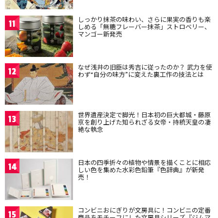
しっかり抹茶の味わい、さらに果実の香りも楽
11
しめる「無糖フレーバー抹茶」ストロベリー、
マンゴー新発売
なぜ浅井の旧臣は秀吉に従ったのか？ 武力を使
12
わず“自分の味方”に変えた裏工作の技法とは
世界遺産決定で脚光！日本初の巨大都城・藤原
13
京を創り上げた知られざる女帝・持統天皇の凄
絶な執念
日本の四季折々の植物や情景を描くことに相応
14
しい色を集めた水彩色鉛筆『色辞典』が新発
売！
コンビニおにぎりが文房具に！コンビニの定番
15
商品をモチーフにした文房具シリーズ『ジムマ