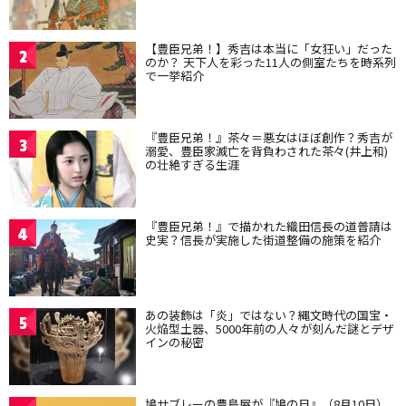
【豊臣兄弟！】秀吉は本当に「女狂い」だった
2
のか？ 天下人を彩った11人の側室たちを時系列
で一挙紹介
『豊臣兄弟！』茶々＝悪女はほぼ創作？秀吉が
3
溺愛、豊臣家滅亡を背負わされた茶々(井上和)
の壮絶すぎる生涯
『豊臣兄弟！』で描かれた織田信長の道普請は
4
史実？信長が実施した街道整備の施策を紹介
あの装飾は「炎」ではない？縄文時代の国宝・
5
火焔型土器、5000年前の人々が刻んだ謎とデザ
インの秘密
鳩サブレーの豊島屋が『鳩の日』（8月10日）