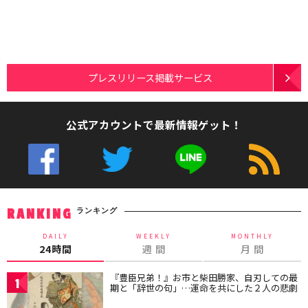
プレスリリース掲載サービス
公式アカウントで最新情報ゲット！
ランキング
RANKING
DAILY
WEEKLY
MONTHLY
24時間
週 間
月 間
『豊臣兄弟！』お市と柴田勝家、自刃しての最
1
期と「辞世の句」…運命を共にした２人の悲劇