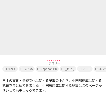
CATEGORY
カテゴリー
すべて
まとめ
Japaaan PR
_終了_
アート
エン
日本の文化・伝統文化に関する記事の中から、小田部茂成に関する
話題をまとめてみました。小田部茂成に関する記事はこのページか
らいつでもチェックできます。