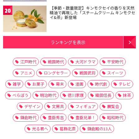
【季節・数量限定】キンモクセイの香りを天然
20
精油で再現した「スチームクリーム キンモクセ
イ&茶」新登場
ランキングを表示
江戸時代
戦国時代
大河ドラマ
平安時代
アニメ
ロングセラー
戦国武将
スイーツ
雑学
お菓子
幕末
漫画
時代劇
テレビ
べらぼう
明治時代
徳川家康
織田信長
抹茶
デザイン
文房具
フィギュア
展覧会
鎌倉時代
豊臣秀吉
豊臣兄弟！
昭和時代
光る君へ
葛飾北斎
鎌倉殿の13人