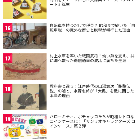
ート』誕生
自転車を持つだけで税金？ 昭和まで続いた「自
16
転車税」の意外な歴史と脱税が横行した理由
村上水軍を率いた戦国武将！幼い弟を支え、共
17
に海へ散った得居通幸の波乱に満ちた生涯
教科書と違う！江戸時代の田沼意次「賄賂伝
18
説」の嘘と、水野忠邦が「大奥」を敵に回した
本当の理由
ハローキティ、ポチャッコたちが昭和レトロな
19
コインケースに！「サンリオキャラクターズ コ
インケース」第２弾