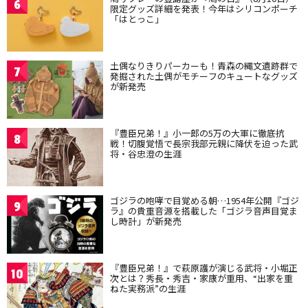
6
限定グッズ詳細を発表！今年はシリコンポーチ
「はとっこ」
土偶なりきりパーカーも！青森の縄文遺跡群で
7
発掘された土偶がモチーフのキュートなグッズ
が新発売
『豊臣兄弟！』小一郎の5万の大軍に徹底抗
8
戦！切腹覚悟で長宗我部元親に降伏を迫った武
将・谷忠澄の生涯
ゴジラの咆哮で目覚める朝…1954年公開『ゴジ
9
ラ』の貴重音源を搭載した「ゴジラ音声目覚ま
し時計」が新発売
『豊臣兄弟！』で萩原護が演じる武将・小堀正
10
次とは？秀長・秀吉・家康が重用、“出家を重
ねた実務派”の生涯