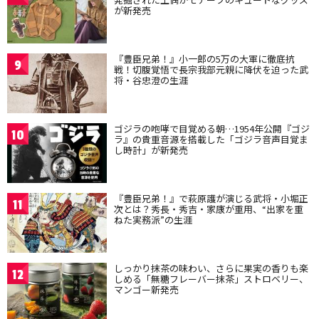
が新発売
『豊臣兄弟！』小一郎の5万の大軍に徹底抗
9
戦！切腹覚悟で長宗我部元親に降伏を迫った武
将・谷忠澄の生涯
ゴジラの咆哮で目覚める朝…1954年公開『ゴジ
10
ラ』の貴重音源を搭載した「ゴジラ音声目覚ま
し時計」が新発売
『豊臣兄弟！』で萩原護が演じる武将・小堀正
11
次とは？秀長・秀吉・家康が重用、“出家を重
ねた実務派”の生涯
しっかり抹茶の味わい、さらに果実の香りも楽
12
しめる「無糖フレーバー抹茶」ストロベリー、
マンゴー新発売