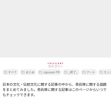
CATEGORY
カテゴリー
すべて
まとめ
Japaaan PR
_終了_
アート
エン
日本の文化・伝統文化に関する記事の中から、奇兵隊に関する話題
をまとめてみました。奇兵隊に関する記事はこのページからいつで
もチェックできます。