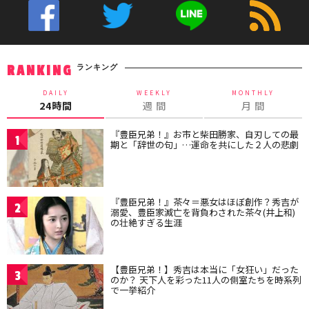
ランキング
RANKING
DAILY
WEEKLY
MONTHLY
24時間
週 間
月 間
『豊臣兄弟！』お市と柴田勝家、自刃しての最
1
期と「辞世の句」…運命を共にした２人の悲劇
『豊臣兄弟！』茶々＝悪女はほぼ創作？秀吉が
2
溺愛、豊臣家滅亡を背負わされた茶々(井上和)
の壮絶すぎる生涯
【豊臣兄弟！】秀吉は本当に「女狂い」だった
3
のか？ 天下人を彩った11人の側室たちを時系列
で一挙紹介