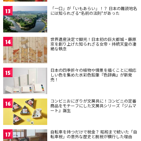
「一口」が「いもあらい」！？ 日本の難読地名
13
には知られざる“名前の法則”があった
世界遺産決定で脚光！日本初の巨大都城・藤原
14
京を創り上げた知られざる女帝・持統天皇の凄
絶な執念
日本の四季折々の植物や情景を描くことに相応
15
しい色を集めた水彩色鉛筆『色辞典』が新発
売！
コンビニおにぎりが文房具に！コンビニの定番
16
商品をモチーフにした文房具シリーズ『ジムマ
ート』誕生
自転車を持つだけで税金？ 昭和まで続いた「自
17
転車税」の意外な歴史と脱税が横行した理由