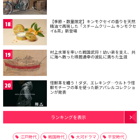
【季節・数量限定】キンモクセイの香りを天然
18
精油で再現した「スチームクリーム キンモクセ
イ&茶」新登場
村上水軍を率いた戦国武将！幼い弟を支え、共
19
に海へ散った得居通幸の波乱に満ちた生涯
怪獣革を纏う！ダダ、エレキング…ウルトラ怪
20
獣モチーフの革を使った新アパレルコレクショ
ンが発表
ランキングを表示
江戸時代
戦国時代
大河ドラマ
平安時代