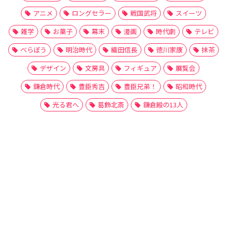
アニメ
ロングセラー
戦国武将
スイーツ
雑学
お菓子
幕末
漫画
時代劇
テレビ
べらぼう
明治時代
織田信長
徳川家康
抹茶
デザイン
文房具
フィギュア
展覧会
鎌倉時代
豊臣秀吉
豊臣兄弟！
昭和時代
光る君へ
葛飾北斎
鎌倉殿の13人