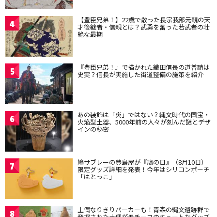
【豊臣兄弟！】22歳で散った長宗我部元親の天
4
才後継者・信親とは？武勇を奮った若武者の壮
絶な最期
『豊臣兄弟！』で描かれた織田信長の道普請は
5
史実？信長が実施した街道整備の施策を紹介
あの装飾は「炎」ではない？縄文時代の国宝・
6
火焔型土器、5000年前の人々が刻んだ謎とデザ
インの秘密
鳩サブレーの豊島屋が『鳩の日』（8月10日）
7
限定グッズ詳細を発表！今年はシリコンポーチ
「はとっこ」
土偶なりきりパーカーも！青森の縄文遺跡群で
8
発掘された土偶がモチーフのキュートなグッズ