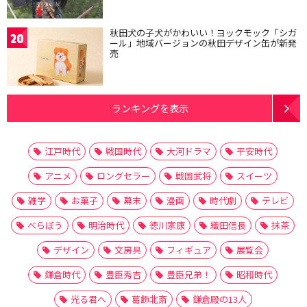
秋田犬の子犬がかわいい！ヨックモック「シガ
20
ール」地域バージョンの秋田デザイン缶が新発
売
ランキングを表示
江戸時代
戦国時代
大河ドラマ
平安時代
アニメ
ロングセラー
戦国武将
スイーツ
雑学
お菓子
幕末
漫画
時代劇
テレビ
べらぼう
明治時代
徳川家康
織田信長
抹茶
デザイン
文房具
フィギュア
展覧会
鎌倉時代
豊臣秀吉
豊臣兄弟！
昭和時代
光る君へ
葛飾北斎
鎌倉殿の13人