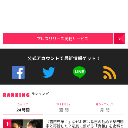
プレスリリース掲載サービス
公式アカウントで最新情報ゲット！
ランキング
RANKING
DAILY
WEEKLY
MONTHLY
24時間
週 間
月 間
『豊臣兄弟！』なぜお市は秀吉の勧めで柴田勝
1
家と再婚した？悲劇に繋がる「真相」を史料と