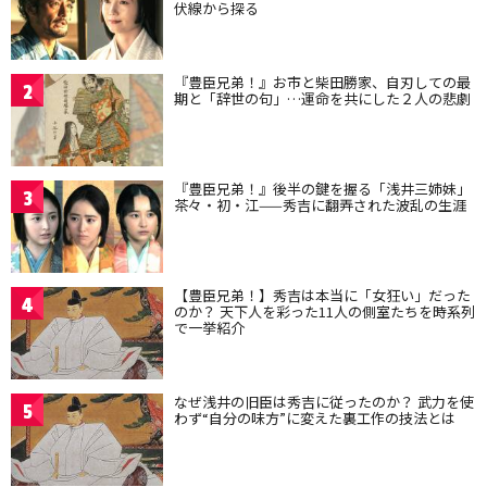
伏線から探る
『豊臣兄弟！』お市と柴田勝家、自刃しての最
2
期と「辞世の句」…運命を共にした２人の悲劇
『豊臣兄弟！』後半の鍵を握る「浅井三姉妹」
3
茶々・初・江——秀吉に翻弄された波乱の生涯
【豊臣兄弟！】秀吉は本当に「女狂い」だった
4
のか？ 天下人を彩った11人の側室たちを時系列
で一挙紹介
なぜ浅井の旧臣は秀吉に従ったのか？ 武力を使
5
わず“自分の味方”に変えた裏工作の技法とは