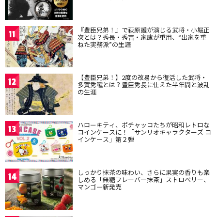
『豊臣兄弟！』で萩原護が演じる武将・小堀正
11
次とは？秀長・秀吉・家康が重用、“出家を重
ねた実務派”の生涯
【豊臣兄弟！】2度の改易から復活した武将・
12
多賀秀種とは？豊臣秀長に仕えた半年間と波乱
の生涯
ハローキティ、ポチャッコたちが昭和レトロな
13
コインケースに！「サンリオキャラクターズ コ
インケース」第２弾
しっかり抹茶の味わい、さらに果実の香りも楽
14
しめる「無糖フレーバー抹茶」ストロベリー、
マンゴー新発売