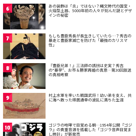
あの装飾は「炎」ではない？縄文時代の国宝・
6
火焔型土器、5000年前の人々が刻んだ謎とデザ
インの秘密
もしも豊臣秀長が長生きしていたら…？秀吉の
7
暴走と豊臣家滅亡を防げた「最強のカリスマ
性」
『豊臣兄弟！』三法師の誘拐は史実？秀吉
8
の“暴挙”、お市＆勝家再婚の真意…第30回放送
の真相考察
村上水軍を率いた戦国武将！幼い弟を支え、共
9
に海へ散った得居通幸の波乱に満ちた生涯
ゴジラの咆哮で目覚める朝…1954年公開『ゴジ
10
ラ』の貴重音源を搭載した「ゴジラ音声目覚ま
し時計」が新発売