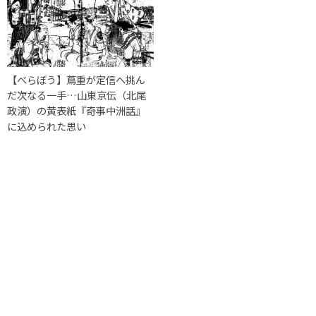
【べらぼう】蔦重が定信へ挑ん
だ次なる一手…山東京伝（北尾
政演）の黄表紙『奇事中洲話』
に込められた思い