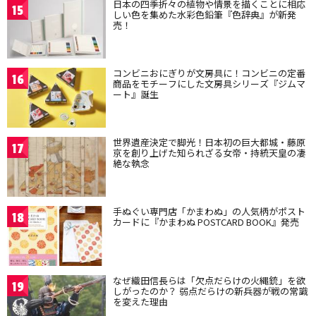
日本の四季折々の植物や情景を描くことに相応
15
しい色を集めた水彩色鉛筆『色辞典』が新発
売！
コンビニおにぎりが文房具に！コンビニの定番
16
商品をモチーフにした文房具シリーズ『ジムマ
ート』誕生
世界遺産決定で脚光！日本初の巨大都城・藤原
17
京を創り上げた知られざる女帝・持統天皇の凄
絶な執念
手ぬぐい専門店「かまわぬ」の人気柄がポスト
18
カードに『かまわぬ POSTCARD BOOK』発売
なぜ織田信長らは「欠点だらけの火縄銃」を欲
19
しがったのか？ 弱点だらけの新兵器が戦の常識
を変えた理由