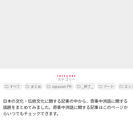
CATEGORY
カテゴリー
すべて
まとめ
Japaaan PR
_終了_
アート
エン
日本の文化・伝統文化に関する記事の中から、奇事中洲話に関する
話題をまとめてみました。奇事中洲話に関する記事はこのページか
らいつでもチェックできます。