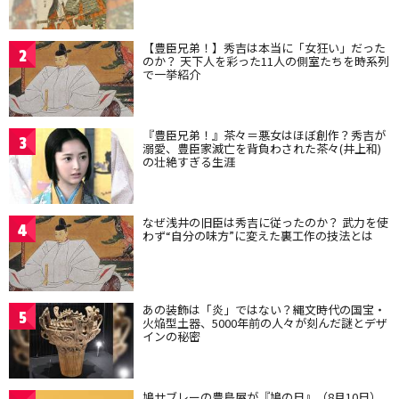
【豊臣兄弟！】秀吉は本当に「女狂い」だった
2
のか？ 天下人を彩った11人の側室たちを時系列
で一挙紹介
『豊臣兄弟！』茶々＝悪女はほぼ創作？秀吉が
3
溺愛、豊臣家滅亡を背負わされた茶々(井上和)
の壮絶すぎる生涯
なぜ浅井の旧臣は秀吉に従ったのか？ 武力を使
4
わず“自分の味方”に変えた裏工作の技法とは
あの装飾は「炎」ではない？縄文時代の国宝・
5
火焔型土器、5000年前の人々が刻んだ謎とデザ
インの秘密
鳩サブレーの豊島屋が『鳩の日』（8月10日）