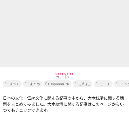
CATEGORY
カテゴリー
すべて
まとめ
Japaaan PR
_終了_
アート
エン
日本の文化・伝統文化に関する記事の中から、大木統清に関する話
題をまとめてみました。大木統清に関する記事はこのページからい
つでもチェックできます。