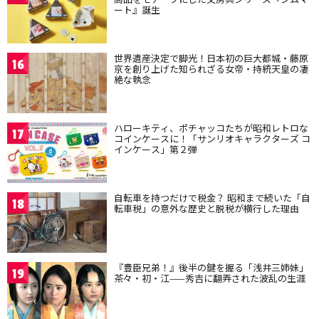
ート』誕生
世界遺産決定で脚光！日本初の巨大都城・藤原
16
京を創り上げた知られざる女帝・持統天皇の凄
絶な執念
ハローキティ、ポチャッコたちが昭和レトロな
17
コインケースに！「サンリオキャラクターズ コ
インケース」第２弾
自転車を持つだけで税金？ 昭和まで続いた「自
18
転車税」の意外な歴史と脱税が横行した理由
『豊臣兄弟！』後半の鍵を握る「浅井三姉妹」
19
茶々・初・江——秀吉に翻弄された波乱の生涯