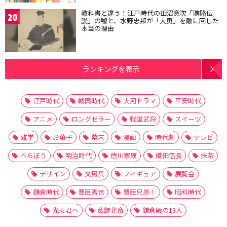
教科書と違う！江戸時代の田沼意次「賄賂伝
20
説」の嘘と、水野忠邦が「大奥」を敵に回した
本当の理由
ランキングを表示
江戸時代
戦国時代
大河ドラマ
平安時代
アニメ
ロングセラー
戦国武将
スイーツ
雑学
お菓子
幕末
漫画
時代劇
テレビ
べらぼう
明治時代
徳川家康
織田信長
抹茶
デザイン
文房具
フィギュア
展覧会
鎌倉時代
豊臣秀吉
豊臣兄弟！
昭和時代
光る君へ
葛飾北斎
鎌倉殿の13人