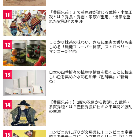
『豊臣兄弟！』で萩原護が演じる武将・小堀正
11
次とは？秀長・秀吉・家康が重用、“出家を重
ねた実務派”の生涯
しっかり抹茶の味わい、さらに果実の香りも楽
12
しめる「無糖フレーバー抹茶」ストロベリー、
マンゴー新発売
日本の四季折々の植物や情景を描くことに相応
13
しい色を集めた水彩色鉛筆『色辞典』が新発
売！
【豊臣兄弟！】2度の改易から復活した武将・
14
多賀秀種とは？豊臣秀長に仕えた半年間と波乱
の生涯
コンビニおにぎりが文房具に！コンビニの定番
15
商品をモチーフにした文房具シリーズ『ジムマ