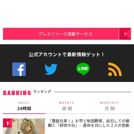
プレスリリース掲載サービス
公式アカウントで最新情報ゲット！
ランキング
RANKING
DAILY
WEEKLY
MONTHLY
24時間
週 間
月 間
『豊臣兄弟！』お市と柴田勝家、自刃しての最
1
期と「辞世の句」…運命を共にした２人の悲劇