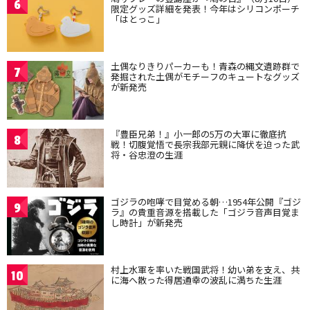
6
限定グッズ詳細を発表！今年はシリコンポーチ
「はとっこ」
土偶なりきりパーカーも！青森の縄文遺跡群で
7
発掘された土偶がモチーフのキュートなグッズ
が新発売
『豊臣兄弟！』小一郎の5万の大軍に徹底抗
8
戦！切腹覚悟で長宗我部元親に降伏を迫った武
将・谷忠澄の生涯
ゴジラの咆哮で目覚める朝…1954年公開『ゴジ
9
ラ』の貴重音源を搭載した「ゴジラ音声目覚ま
し時計」が新発売
村上水軍を率いた戦国武将！幼い弟を支え、共
10
に海へ散った得居通幸の波乱に満ちた生涯