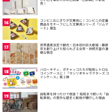
売！
コンビニおにぎりが文房具に！コンビニの定番
16
商品をモチーフにした文房具シリーズ『ジムマ
ート』誕生
世界遺産決定で脚光！日本初の巨大都城・藤原
17
京を創り上げた知られざる女帝・持統天皇の凄
絶な執念
ハローキティ、ポチャッコたちが昭和レトロな
18
コインケースに！「サンリオキャラクターズ コ
インケース」第２弾
自転車を持つだけで税金？ 昭和まで続いた「自
19
転車税」の意外な歴史と脱税が横行した理由