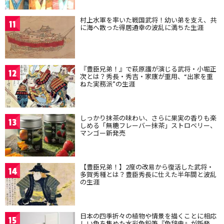
村上水軍を率いた戦国武将！幼い弟を支え、共
11
に海へ散った得居通幸の波乱に満ちた生涯
『豊臣兄弟！』で萩原護が演じる武将・小堀正
12
次とは？秀長・秀吉・家康が重用、“出家を重
ねた実務派”の生涯
しっかり抹茶の味わい、さらに果実の香りも楽
13
しめる「無糖フレーバー抹茶」ストロベリー、
マンゴー新発売
【豊臣兄弟！】2度の改易から復活した武将・
14
多賀秀種とは？豊臣秀長に仕えた半年間と波乱
の生涯
日本の四季折々の植物や情景を描くことに相応
15
しい色を集めた水彩色鉛筆『色辞典』が新発