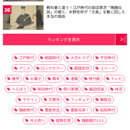
教科書と違う！江戸時代の田沼意次「賄賂伝
20
説」の嘘と、水野忠邦が「大奥」を敵に回した
本当の理由
ランキングを表示
江戸時代
戦国時代
大河ドラマ
平安時代
アニメ
ロングセラー
戦国武将
スイーツ
雑学
お菓子
幕末
漫画
時代劇
テレビ
べらぼう
明治時代
徳川家康
織田信長
抹茶
デザイン
文房具
フィギュア
展覧会
鎌倉時代
豊臣秀吉
豊臣兄弟！
昭和時代
光る君へ
葛飾北斎
鎌倉殿の13人