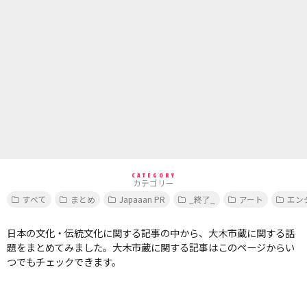
CATEGORY
カテゴリー
すべて
まとめ
Japaaan PR
_終了_
アート
エン
日本の文化・伝統文化に関する記事の中から、大木市蔵に関する話
題をまとめてみました。大木市蔵に関する記事はこのページからい
つでもチェックできます。