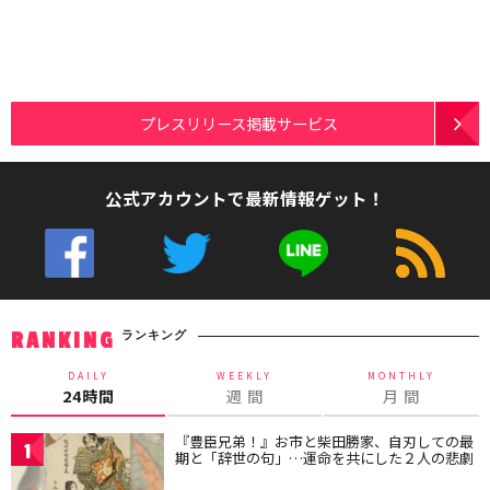
プレスリリース掲載サービス
公式アカウントで最新情報ゲット！
ランキング
RANKING
DAILY
WEEKLY
MONTHLY
24時間
週 間
月 間
『豊臣兄弟！』お市と柴田勝家、自刃しての最
1
期と「辞世の句」…運命を共にした２人の悲劇