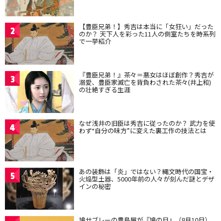
【豊臣兄弟！】秀吉は本当に「女狂い」だった
2
のか？ 天下人を彩った11人の側室たちを時系列
で一挙紹介
『豊臣兄弟！』茶々＝悪女はほぼ創作？秀吉が
3
溺愛、豊臣家滅亡を背負わされた茶々(井上和)
の壮絶すぎる生涯
なぜ浅井の旧臣は秀吉に従ったのか？ 武力を使
4
わず“自分の味方”に変えた裏工作の技法とは
あの装飾は「炎」ではない？縄文時代の国宝・
5
火焔型土器、5000年前の人々が刻んだ謎とデザ
インの秘密
鳩サブレーの豊島屋が『鳩の日』（8月10日）