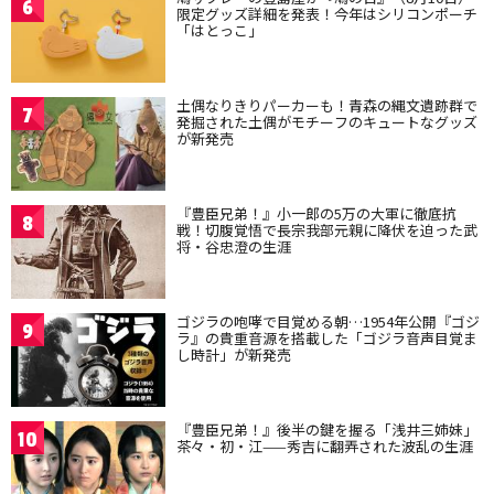
6
限定グッズ詳細を発表！今年はシリコンポーチ
「はとっこ」
土偶なりきりパーカーも！青森の縄文遺跡群で
7
発掘された土偶がモチーフのキュートなグッズ
が新発売
『豊臣兄弟！』小一郎の5万の大軍に徹底抗
8
戦！切腹覚悟で長宗我部元親に降伏を迫った武
将・谷忠澄の生涯
ゴジラの咆哮で目覚める朝…1954年公開『ゴジ
9
ラ』の貴重音源を搭載した「ゴジラ音声目覚ま
し時計」が新発売
『豊臣兄弟！』後半の鍵を握る「浅井三姉妹」
10
茶々・初・江——秀吉に翻弄された波乱の生涯