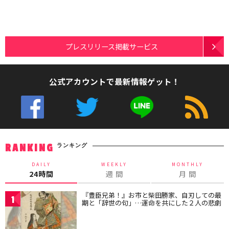
プレスリリース掲載サービス
公式アカウントで最新情報ゲット！
ランキング
RANKING
DAILY
WEEKLY
MONTHLY
24時間
週 間
月 間
『豊臣兄弟！』お市と柴田勝家、自刃しての最
1
期と「辞世の句」…運命を共にした２人の悲劇