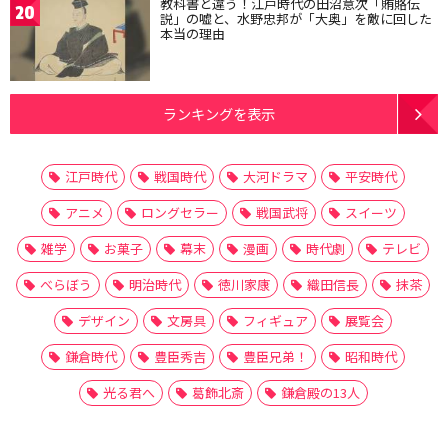
教科書と違う！江戸時代の田沼意次「賄賂伝
20
説」の嘘と、水野忠邦が「大奥」を敵に回した
本当の理由
ランキングを表示
江戸時代
戦国時代
大河ドラマ
平安時代
アニメ
ロングセラー
戦国武将
スイーツ
雑学
お菓子
幕末
漫画
時代劇
テレビ
べらぼう
明治時代
徳川家康
織田信長
抹茶
デザイン
文房具
フィギュア
展覧会
鎌倉時代
豊臣秀吉
豊臣兄弟！
昭和時代
光る君へ
葛飾北斎
鎌倉殿の13人