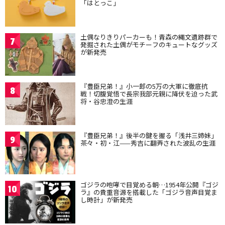
「はとっこ」
土偶なりきりパーカーも！青森の縄文遺跡群で
7
発掘された土偶がモチーフのキュートなグッズ
が新発売
『豊臣兄弟！』小一郎の5万の大軍に徹底抗
8
戦！切腹覚悟で長宗我部元親に降伏を迫った武
将・谷忠澄の生涯
『豊臣兄弟！』後半の鍵を握る「浅井三姉妹」
9
茶々・初・江——秀吉に翻弄された波乱の生涯
ゴジラの咆哮で目覚める朝…1954年公開『ゴジ
10
ラ』の貴重音源を搭載した「ゴジラ音声目覚ま
し時計」が新発売