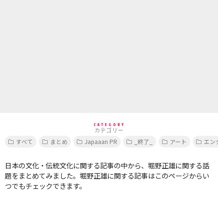
CATEGORY
カテゴリー
すべて
まとめ
Japaaan PR
_終了_
アート
エン
日本の文化・伝統文化に関する記事の中から、堀野正雄に関する話
題をまとめてみました。堀野正雄に関する記事はこのページからい
つでもチェックできます。