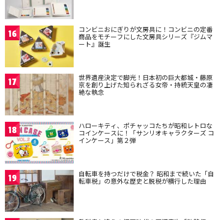
コンビニおにぎりが文房具に！コンビニの定番
16
商品をモチーフにした文房具シリーズ『ジムマ
ート』誕生
世界遺産決定で脚光！日本初の巨大都城・藤原
17
京を創り上げた知られざる女帝・持統天皇の凄
絶な執念
ハローキティ、ポチャッコたちが昭和レトロな
18
コインケースに！「サンリオキャラクターズ コ
インケース」第２弾
自転車を持つだけで税金？ 昭和まで続いた「自
19
転車税」の意外な歴史と脱税が横行した理由