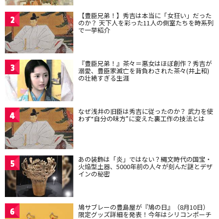
【豊臣兄弟！】秀吉は本当に「女狂い」だった
2
のか？ 天下人を彩った11人の側室たちを時系列
で一挙紹介
『豊臣兄弟！』茶々＝悪女はほぼ創作？秀吉が
3
溺愛、豊臣家滅亡を背負わされた茶々(井上和)
の壮絶すぎる生涯
なぜ浅井の旧臣は秀吉に従ったのか？ 武力を使
4
わず“自分の味方”に変えた裏工作の技法とは
あの装飾は「炎」ではない？縄文時代の国宝・
5
火焔型土器、5000年前の人々が刻んだ謎とデザ
インの秘密
鳩サブレーの豊島屋が『鳩の日』（8月10日）
6
限定グッズ詳細を発表！今年はシリコンポーチ