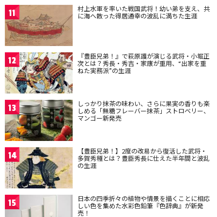
村上水軍を率いた戦国武将！幼い弟を支え、共
11
に海へ散った得居通幸の波乱に満ちた生涯
『豊臣兄弟！』で萩原護が演じる武将・小堀正
12
次とは？秀長・秀吉・家康が重用、“出家を重
ねた実務派”の生涯
しっかり抹茶の味わい、さらに果実の香りも楽
13
しめる「無糖フレーバー抹茶」ストロベリー、
マンゴー新発売
【豊臣兄弟！】2度の改易から復活した武将・
14
多賀秀種とは？豊臣秀長に仕えた半年間と波乱
の生涯
日本の四季折々の植物や情景を描くことに相応
15
しい色を集めた水彩色鉛筆『色辞典』が新発
売！