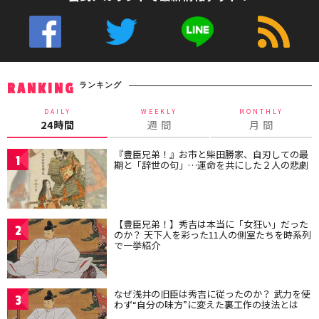
ランキング
RANKING
DAILY
WEEKLY
MONTHLY
24時間
週 間
月 間
『豊臣兄弟！』お市と柴田勝家、自刃しての最
1
期と「辞世の句」…運命を共にした２人の悲劇
【豊臣兄弟！】秀吉は本当に「女狂い」だった
2
のか？ 天下人を彩った11人の側室たちを時系列
で一挙紹介
なぜ浅井の旧臣は秀吉に従ったのか？ 武力を使
3
わず“自分の味方”に変えた裏工作の技法とは