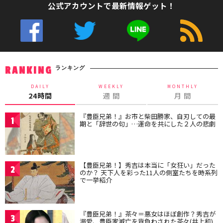
公式アカウントで最新情報ゲット！
ランキング
RANKING
DAILY
WEEKLY
MONTHLY
24時間
週 間
月 間
『豊臣兄弟！』お市と柴田勝家、自刃しての最
1
期と「辞世の句」…運命を共にした２人の悲劇
【豊臣兄弟！】秀吉は本当に「女狂い」だった
2
のか？ 天下人を彩った11人の側室たちを時系列
で一挙紹介
『豊臣兄弟！』茶々＝悪女はほぼ創作？秀吉が
3
溺愛、豊臣家滅亡を背負わされた茶々(井上和)