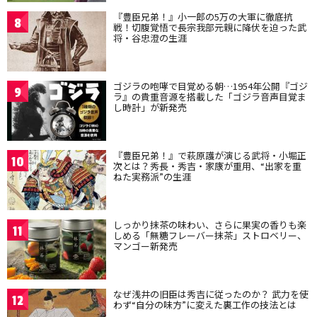
『豊臣兄弟！』小一郎の5万の大軍に徹底抗
8
戦！切腹覚悟で長宗我部元親に降伏を迫った武
将・谷忠澄の生涯
ゴジラの咆哮で目覚める朝…1954年公開『ゴジ
9
ラ』の貴重音源を搭載した「ゴジラ音声目覚ま
し時計」が新発売
『豊臣兄弟！』で萩原護が演じる武将・小堀正
10
次とは？秀長・秀吉・家康が重用、“出家を重
ねた実務派”の生涯
しっかり抹茶の味わい、さらに果実の香りも楽
11
しめる「無糖フレーバー抹茶」ストロベリー、
マンゴー新発売
なぜ浅井の旧臣は秀吉に従ったのか？ 武力を使
12
わず“自分の味方”に変えた裏工作の技法とは