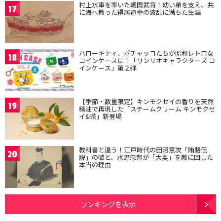
村上水軍を率いた戦国武将！幼い弟を支え、共
17
に海へ散った得居通幸の波乱に満ちた生涯
ハローキティ、ポチャッコたちが昭和レトロな
18
コインケースに！「サンリオキャラクターズ コ
インケース」第２弾
【季節・数量限定】キンモクセイの香りを天然
19
精油で再現した「スチームクリーム キンモクセ
イ&茶」新登場
教科書と違う！江戸時代の田沼意次「賄賂伝
20
説」の嘘と、水野忠邦が「大奥」を敵に回した
本当の理由
ランキングを表示