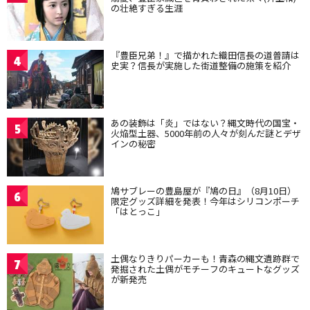
の壮絶すぎる生涯
『豊臣兄弟！』で描かれた織田信長の道普請は
4
史実？信長が実施した街道整備の施策を紹介
あの装飾は「炎」ではない？縄文時代の国宝・
5
火焔型土器、5000年前の人々が刻んだ謎とデザ
インの秘密
鳩サブレーの豊島屋が『鳩の日』（8月10日）
6
限定グッズ詳細を発表！今年はシリコンポーチ
「はとっこ」
土偶なりきりパーカーも！青森の縄文遺跡群で
7
発掘された土偶がモチーフのキュートなグッズ
が新発売