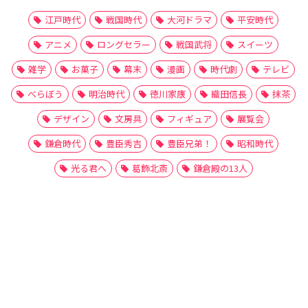
江戸時代
戦国時代
大河ドラマ
平安時代
アニメ
ロングセラー
戦国武将
スイーツ
雑学
お菓子
幕末
漫画
時代劇
テレビ
べらぼう
明治時代
徳川家康
織田信長
抹茶
デザイン
文房具
フィギュア
展覧会
鎌倉時代
豊臣秀吉
豊臣兄弟！
昭和時代
光る君へ
葛飾北斎
鎌倉殿の13人