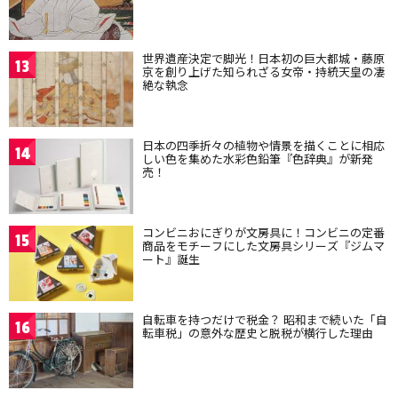
世界遺産決定で脚光！日本初の巨大都城・藤原
13
京を創り上げた知られざる女帝・持統天皇の凄
絶な執念
日本の四季折々の植物や情景を描くことに相応
14
しい色を集めた水彩色鉛筆『色辞典』が新発
売！
コンビニおにぎりが文房具に！コンビニの定番
15
商品をモチーフにした文房具シリーズ『ジムマ
ート』誕生
自転車を持つだけで税金？ 昭和まで続いた「自
16
転車税」の意外な歴史と脱税が横行した理由