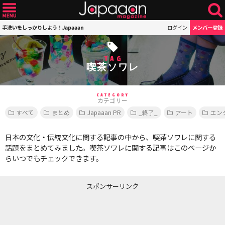
手洗いをしっかりしよう！Japaaan
ログイン
メンバー登録
TAG
喫茶ソワレ
CATEGORY
カテゴリー
すべて
まとめ
Japaaan PR
_終了_
アート
エン
日本の文化・伝統文化に関する記事の中から、喫茶ソワレに関する
話題をまとめてみました。喫茶ソワレに関する記事はこのページか
らいつでもチェックできます。
スポンサーリンク