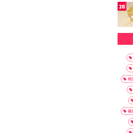
20
戦
織