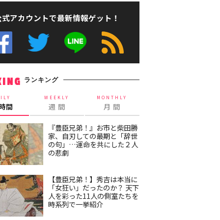
公式アカウントで最新情報ゲット！
ランキング
KING
ILY
WEEKLY
MONTHLY
4時間
週 間
月 間
『豊臣兄弟！』お市と柴田勝
家、自刃しての最期と「辞世
の句」…運命を共にした２人
の悲劇
【豊臣兄弟！】秀吉は本当に
「女狂い」だったのか？ 天下
人を彩った11人の側室たちを
時系列で一挙紹介