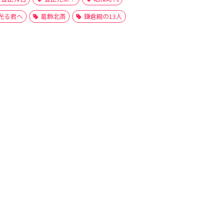
光る君へ
葛飾北斎
鎌倉殿の13人