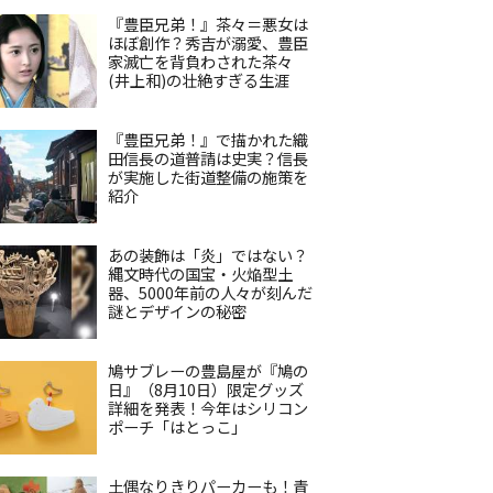
『豊臣兄弟！』茶々＝悪女は
ほぼ創作？秀吉が溺愛、豊臣
家滅亡を背負わされた茶々
(井上和)の壮絶すぎる生涯
『豊臣兄弟！』で描かれた織
田信長の道普請は史実？信長
が実施した街道整備の施策を
紹介
あの装飾は「炎」ではない？
縄文時代の国宝・火焔型土
器、5000年前の人々が刻んだ
謎とデザインの秘密
鳩サブレーの豊島屋が『鳩の
日』（8月10日）限定グッズ
詳細を発表！今年はシリコン
ポーチ「はとっこ」
土偶なりきりパーカーも！青