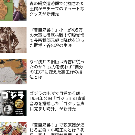
森の縄文遺跡群で発掘された
土偶がモチーフのキュートな
グッズが新発売
『豊臣兄弟！』小一郎の5万
の大軍に徹底抗戦！切腹覚悟
で長宗我部元親に降伏を迫っ
た武将・谷忠澄の生涯
なぜ浅井の旧臣は秀吉に従っ
たのか？ 武力を使わず“自分
の味方”に変えた裏工作の技
法とは
ゴジラの咆哮で目覚める朝…
1954年公開『ゴジラ』の貴重
音源を搭載した「ゴジラ音声
目覚まし時計」が新発売
『豊臣兄弟！』で萩原護が演
じる武将・小堀正次とは？秀
長・秀吉・家康が重用、“出