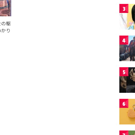
3
士の駆
わかり
4
5
6