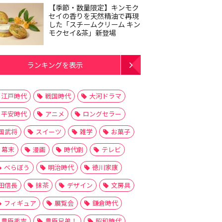
【季節・数量限定】キンモク
セイの香りを天然精油で再現
した「スチームクリーム キン
モクセイ&茶」新登場
ランキングを表示
江戸時代
戦国時代
大河ドラマ
平安時代
アニメ
ロングセラー
国武将
スイーツ
雑学
お菓子
幕末
漫画
時代劇
テレビ
べらぼう
明治時代
徳川家康
田信長
抹茶
デザイン
文房具
フィギュア
展覧会
鎌倉時代
豊臣秀吉
豊臣兄弟！
昭和時代