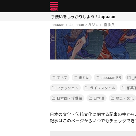
手洗いをしっかりしよう！Japaaan
Japaaan
Japaaanマガジン
喜多八
すべて
まとめ
Japaaan PR
_
ファッション
ライフスタイル
和菓
日本画・浮世絵
日本酒
歴史・文化
日本の文化・伝統文化に関する記事の中から
記事はこのページからいつでもチェックでき