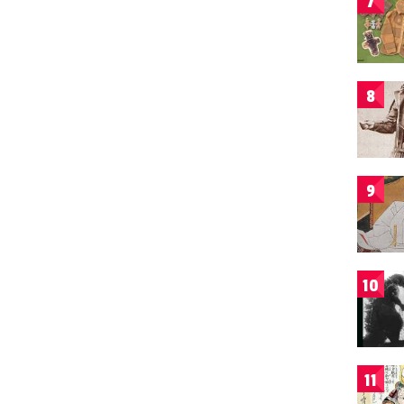
7
8
9
10
11