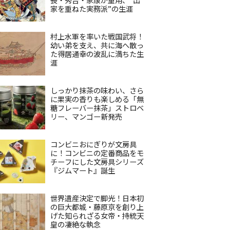
家を重ねた実務派”の生涯
村上水軍を率いた戦国武将！
幼い弟を支え、共に海へ散っ
た得居通幸の波乱に満ちた生
涯
しっかり抹茶の味わい、さら
に果実の香りも楽しめる「無
糖フレーバー抹茶」ストロベ
リー、マンゴー新発売
コンビニおにぎりが文房具
に！コンビニの定番商品をモ
チーフにした文房具シリーズ
『ジムマート』誕生
世界遺産決定で脚光！日本初
の巨大都城・藤原京を創り上
げた知られざる女帝・持統天
皇の凄絶な執念