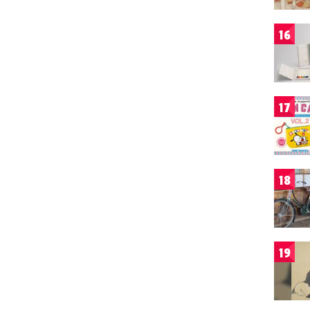
16
17
18
19