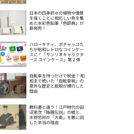
日本の四季折々の植物や情景
を描くことに相応しい色を集
めた水彩色鉛筆『色辞典』が
新発売！
ハローキティ、ポチャッコた
ちが昭和レトロなコインケー
スに！「サンリオキャラクタ
ーズ コインケース」第２弾
自転車を持つだけで税金？ 昭
和まで続いた「自転車税」の
意外な歴史と脱税が横行した
理由
教科書と違う！江戸時代の田
沼意次「賄賂伝説」の嘘と、
水野忠邦が「大奥」を敵に回
した本当の理由