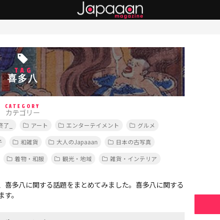
TAG
喜多八
CATEGORY
カテゴリー
終了_
アート
エンターテイメント
グルメ
子
和雑貨
大人のJapaaan
日本の古写真
着物・和服
観光・地域
雑貨・インテリア
、喜多八に関する話題をまとめてみました。喜多八に関する
ます。