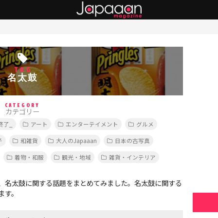
TAG
名太鼓
CATEGORY
カテゴリー
終了_
アート
エンターテイメント
グルメ
子
和雑貨
大人のJapaaan
日本の古写真
着物・和服
観光・地域
雑貨・インテリア
、名太鼓に関する話題をまとめてみました。名太鼓に関する
ます。