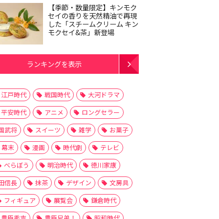
【季節・数量限定】キンモク
セイの香りを天然精油で再現
した「スチームクリーム キン
モクセイ&茶」新登場
ランキングを表示
江戸時代
戦国時代
大河ドラマ
平安時代
アニメ
ロングセラー
国武将
スイーツ
雑学
お菓子
幕末
漫画
時代劇
テレビ
べらぼう
明治時代
徳川家康
田信長
抹茶
デザイン
文房具
フィギュア
展覧会
鎌倉時代
豊臣秀吉
豊臣兄弟！
昭和時代