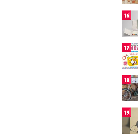
16
17
18
19