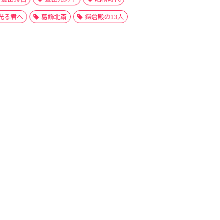
光る君へ
葛飾北斎
鎌倉殿の13人