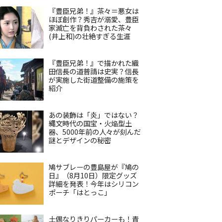
『豊臣兄弟！』茶々＝悪女は
ほぼ創作？秀吉が溺愛、豊臣
家滅亡を背負わされた茶々
(井上和)の壮絶すぎる生涯
『豊臣兄弟！』で描かれた織
田信長の道普請は史実？信長
が実施した街道整備の施策を
紹介
あの装飾は「炎」ではない？
縄文時代の国宝・火焔型土
器、5000年前の人々が刻んだ
謎とデザインの秘密
鳩サブレーの豊島屋が『鳩の
日』（8月10日）限定グッズ
詳細を発表！今年はシリコン
ポーチ「はとっこ」
土偶なりきりパーカーも！青