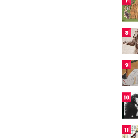
7
8
9
10
11