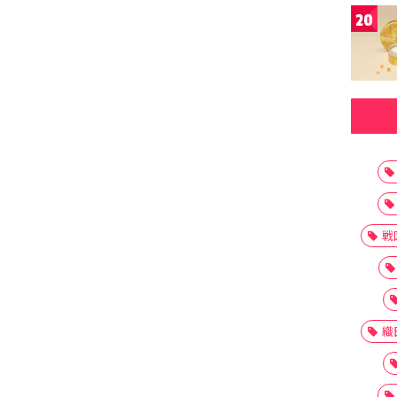
20
戦
織