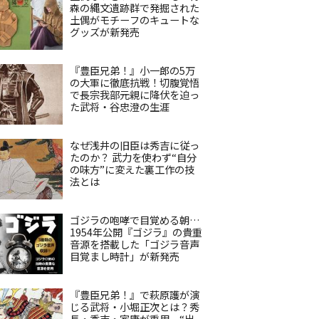
森の縄文遺跡群で発掘された
土偶がモチーフのキュートな
グッズが新発売
『豊臣兄弟！』小一郎の5万
の大軍に徹底抗戦！切腹覚悟
で長宗我部元親に降伏を迫っ
た武将・谷忠澄の生涯
なぜ浅井の旧臣は秀吉に従っ
たのか？ 武力を使わず“自分
の味方”に変えた裏工作の技
法とは
ゴジラの咆哮で目覚める朝…
1954年公開『ゴジラ』の貴重
音源を搭載した「ゴジラ音声
目覚まし時計」が新発売
『豊臣兄弟！』で萩原護が演
じる武将・小堀正次とは？秀
長・秀吉・家康が重用、“出