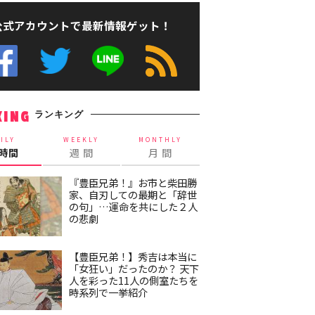
公式アカウントで最新情報ゲット！
ランキング
KING
ILY
WEEKLY
MONTHLY
4時間
週 間
月 間
『豊臣兄弟！』お市と柴田勝
家、自刃しての最期と「辞世
の句」…運命を共にした２人
の悲劇
【豊臣兄弟！】秀吉は本当に
「女狂い」だったのか？ 天下
人を彩った11人の側室たちを
時系列で一挙紹介