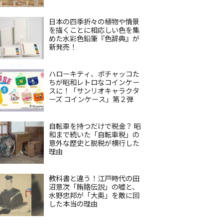
日本の四季折々の植物や情景
を描くことに相応しい色を集
めた水彩色鉛筆『色辞典』が
新発売！
ハローキティ、ポチャッコた
ちが昭和レトロなコインケー
スに！「サンリオキャラクタ
ーズ コインケース」第２弾
自転車を持つだけで税金？ 昭
和まで続いた「自転車税」の
意外な歴史と脱税が横行した
理由
教科書と違う！江戸時代の田
沼意次「賄賂伝説」の嘘と、
水野忠邦が「大奥」を敵に回
した本当の理由