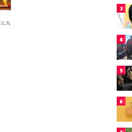
3
ズに九
4
5
6