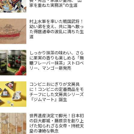
家を重ねた実務派”の生涯
村上水軍を率いた戦国武将！
幼い弟を支え、共に海へ散っ
た得居通幸の波乱に満ちた生
涯
しっかり抹茶の味わい、さら
に果実の香りも楽しめる「無
糖フレーバー抹茶」ストロベ
リー、マンゴー新発売
コンビニおにぎりが文房具
に！コンビニの定番商品をモ
チーフにした文房具シリーズ
『ジムマート』誕生
世界遺産決定で脚光！日本初
の巨大都城・藤原京を創り上
げた知られざる女帝・持統天
皇の凄絶な執念