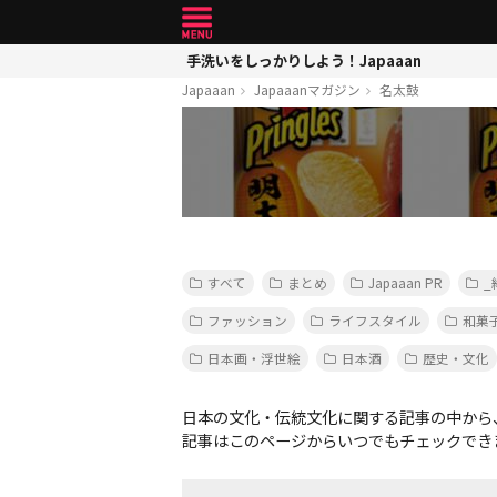
手洗いをしっかりしよう！Japaaan
Japaaan
Japaaanマガジン
名太鼓
すべて
まとめ
Japaaan PR
_
ファッション
ライフスタイル
和菓
日本画・浮世絵
日本酒
歴史・文化
日本の文化・伝統文化に関する記事の中から
記事はこのページからいつでもチェックでき