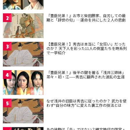
『豊臣兄弟！』お市と柴田勝家、自刃しての最
2
期と「辞世の句」…運命を共にした２人の悲劇
【豊臣兄弟！】秀吉は本当に「女狂い」だった
3
のか？ 天下人を彩った11人の側室たちを時系列
で一挙紹介
『豊臣兄弟！』後半の鍵を握る「浅井三姉妹」
4
茶々・初・江——秀吉に翻弄された波乱の生涯
なぜ浅井の旧臣は秀吉に従ったのか？ 武力を使
5
わず“自分の味方”に変えた裏工作の技法とは
あの装飾は「炎」ではない？縄文時代の国宝・