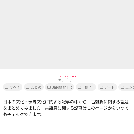
CATEGORY
カテゴリー
すべて
まとめ
Japaaan PR
_終了_
アート
エン
日本の文化・伝統文化に関する記事の中から、古雑貨に関する話題
をまとめてみました。古雑貨に関する記事はこのページからいつで
もチェックできます。