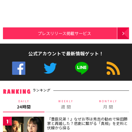
プレスリリース掲載サービス
公式アカウントで最新情報ゲット！
ランキング
RANKING
DAILY
WEEKLY
MONTHLY
24時間
週 間
月 間
『豊臣兄弟！』なぜお市は秀吉の勧めで柴田勝
1
家と再婚した？悲劇に繋がる「真相」を史料と
伏線から探る