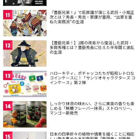
『豊臣兄弟！』で萩原護が演じる武将・小堀正
11
次とは？秀長・秀吉・家康が重用、“出家を重
ねた実務派”の生涯
【豊臣兄弟！】2度の改易から復活した武将・
12
多賀秀種とは？豊臣秀長に仕えた半年間と波乱
の生涯
ハローキティ、ポチャッコたちが昭和レトロな
13
コインケースに！「サンリオキャラクターズ コ
インケース」第２弾
しっかり抹茶の味わい、さらに果実の香りも楽
14
しめる「無糖フレーバー抹茶」ストロベリー、
マンゴー新発売
日本の四季折々の植物や情景を描くことに相応
15
しい色を集めた水彩色鉛筆『色辞典』が新発