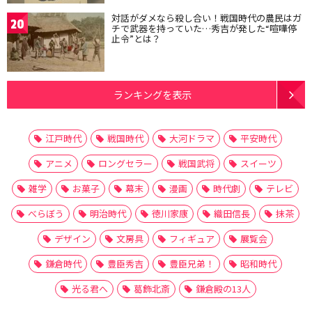
対話がダメなら殺し合い！戦国時代の農民はガ
20
チで武器を持っていた…秀吉が発した“喧嘩停
止令”とは？
ランキングを表示
江戸時代
戦国時代
大河ドラマ
平安時代
アニメ
ロングセラー
戦国武将
スイーツ
雑学
お菓子
幕末
漫画
時代劇
テレビ
べらぼう
明治時代
徳川家康
織田信長
抹茶
デザイン
文房具
フィギュア
展覧会
鎌倉時代
豊臣秀吉
豊臣兄弟！
昭和時代
光る君へ
葛飾北斎
鎌倉殿の13人