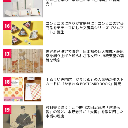
売！
コンビニおにぎりが文房具に！コンビニの定番
16
商品をモチーフにした文房具シリーズ『ジムマ
ート』誕生
世界遺産決定で脚光！日本初の巨大都城・藤原
17
京を創り上げた知られざる女帝・持統天皇の凄
絶な執念
手ぬぐい専門店「かまわぬ」の人気柄がポスト
18
カードに『かまわぬ POSTCARD BOOK』発売
教科書と違う！江戸時代の田沼意次「賄賂伝
19
説」の嘘と、水野忠邦が「大奥」を敵に回した
本当の理由