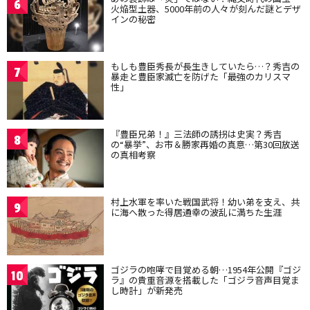
6
火焔型土器、5000年前の人々が刻んだ謎とデザ
インの秘密
もしも豊臣秀長が長生きしていたら…？秀吉の
7
暴走と豊臣家滅亡を防げた「最強のカリスマ
性」
『豊臣兄弟！』三法師の誘拐は史実？秀吉
8
の“暴挙”、お市＆勝家再婚の真意…第30回放送
の真相考察
村上水軍を率いた戦国武将！幼い弟を支え、共
9
に海へ散った得居通幸の波乱に満ちた生涯
ゴジラの咆哮で目覚める朝…1954年公開『ゴジ
10
ラ』の貴重音源を搭載した「ゴジラ音声目覚ま
し時計」が新発売