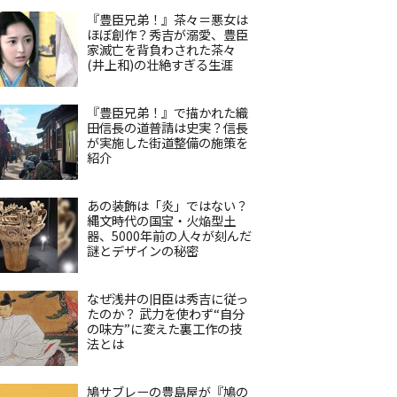
『豊臣兄弟！』茶々＝悪女は
ほぼ創作？秀吉が溺愛、豊臣
家滅亡を背負わされた茶々
(井上和)の壮絶すぎる生涯
『豊臣兄弟！』で描かれた織
田信長の道普請は史実？信長
が実施した街道整備の施策を
紹介
あの装飾は「炎」ではない？
縄文時代の国宝・火焔型土
器、5000年前の人々が刻んだ
謎とデザインの秘密
なぜ浅井の旧臣は秀吉に従っ
たのか？ 武力を使わず“自分
の味方”に変えた裏工作の技
法とは
鳩サブレーの豊島屋が『鳩の