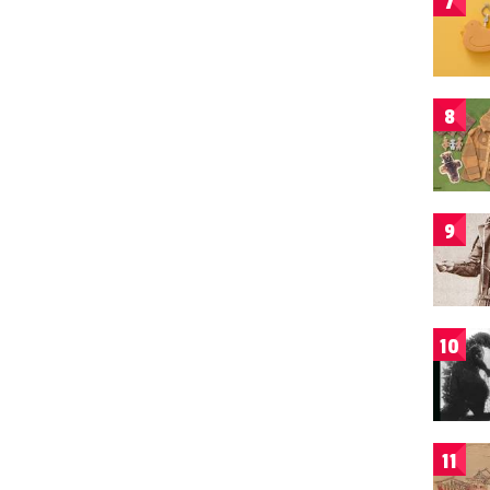
7
8
9
10
11