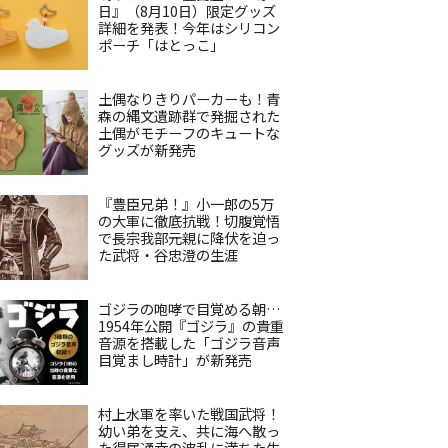
日』（8月10日）限定グッズ
詳細を発表！今年はシリコン
ポーチ「はとっこ」
土偶なりきりパーカーも！青
森の縄文遺跡群で発掘された
土偶がモチーフのキュートな
グッズが新発売
『豊臣兄弟！』小一郎の5万
の大軍に徹底抗戦！切腹覚悟
で長宗我部元親に降伏を迫っ
た武将・谷忠澄の生涯
ゴジラの咆哮で目覚める朝…
1954年公開『ゴジラ』の貴重
音源を搭載した「ゴジラ音声
目覚まし時計」が新発売
村上水軍を率いた戦国武将！
幼い弟を支え、共に海へ散っ
た得居通幸の波乱に満ちた生