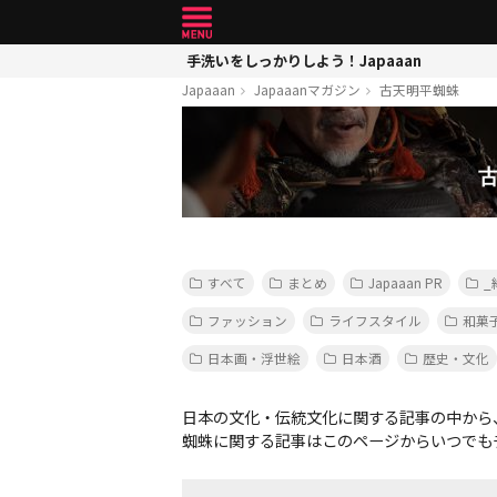
手洗いをしっかりしよう！Japaaan
Japaaan
Japaaanマガジン
古天明平蜘蛛
すべて
まとめ
Japaaan PR
_
ファッション
ライフスタイル
和菓
日本画・浮世絵
日本酒
歴史・文化
日本の文化・伝統文化に関する記事の中から
蜘蛛に関する記事はこのページからいつでも