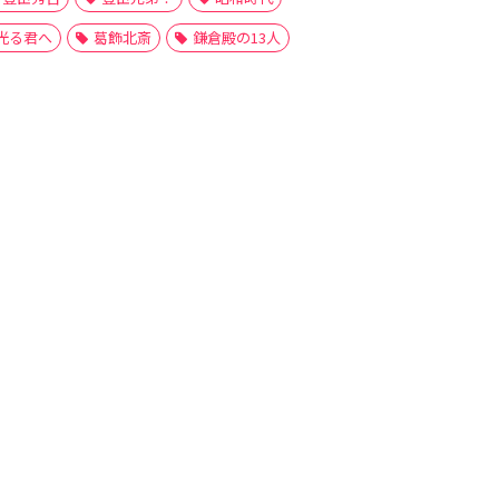
光る君へ
葛飾北斎
鎌倉殿の13人