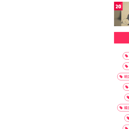
20
戦
織