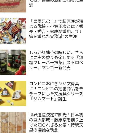
涯
『豊臣兄弟！』で萩原護が演
じる武将・小堀正次とは？秀
長・秀吉・家康が重用、“出
家を重ねた実務派”の生涯
しっかり抹茶の味わい、さら
に果実の香りも楽しめる「無
糖フレーバー抹茶」ストロベ
リー、マンゴー新発売
コンビニおにぎりが文房具
に！コンビニの定番商品をモ
チーフにした文房具シリーズ
『ジムマート』誕生
世界遺産決定で脚光！日本初
の巨大都城・藤原京を創り上
げた知られざる女帝・持統天
皇の凄絶な執念