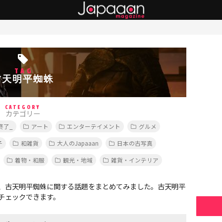
TAG
古天明平蜘蛛
CATEGORY
カテゴリー
終了_
アート
エンターテイメント
グルメ
子
和雑貨
大人のJapaaan
日本の古写真
着物・和服
観光・地域
雑貨・インテリア
、古天明平蜘蛛に関する話題をまとめてみました。古天明平
チェックできます。