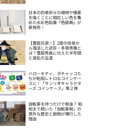
日本の四季折々の植物や情景
を描くことに相応しい色を集
めた水彩色鉛筆『色辞典』が
新発売！
【豊臣兄弟！】2度の改易か
ら復活した武将・多賀秀種と
は？豊臣秀長に仕えた半年間
と波乱の生涯
ハローキティ、ポチャッコた
ちが昭和レトロなコインケー
スに！「サンリオキャラクタ
ーズ コインケース」第２弾
自転車を持つだけで税金？ 昭
和まで続いた「自転車税」の
意外な歴史と脱税が横行した
理由