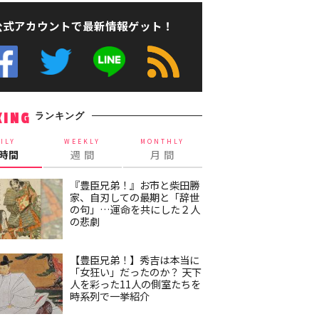
公式アカウントで最新情報ゲット！
ランキング
KING
ILY
WEEKLY
MONTHLY
4時間
週 間
月 間
『豊臣兄弟！』お市と柴田勝
家、自刃しての最期と「辞世
の句」…運命を共にした２人
の悲劇
【豊臣兄弟！】秀吉は本当に
「女狂い」だったのか？ 天下
人を彩った11人の側室たちを
時系列で一挙紹介