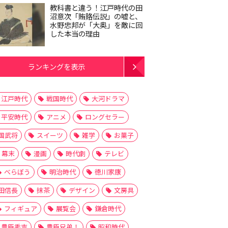
教科書と違う！江戸時代の田
沼意次「賄賂伝説」の嘘と、
水野忠邦が「大奥」を敵に回
した本当の理由
ランキングを表示
江戸時代
戦国時代
大河ドラマ
平安時代
アニメ
ロングセラー
国武将
スイーツ
雑学
お菓子
幕末
漫画
時代劇
テレビ
べらぼう
明治時代
徳川家康
田信長
抹茶
デザイン
文房具
フィギュア
展覧会
鎌倉時代
豊臣秀吉
豊臣兄弟！
昭和時代