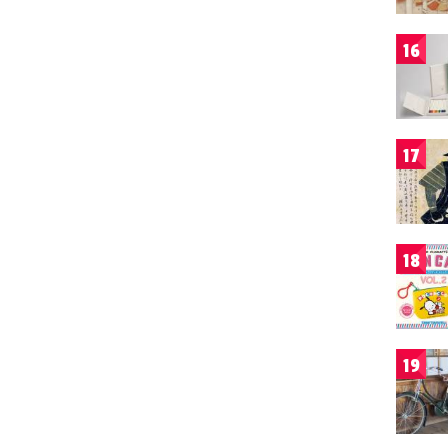
16
17
18
19