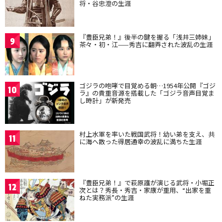
将・谷忠澄の生涯
『豊臣兄弟！』後半の鍵を握る「浅井三姉妹」
9
茶々・初・江——秀吉に翻弄された波乱の生涯
ゴジラの咆哮で目覚める朝…1954年公開『ゴジ
10
ラ』の貴重音源を搭載した「ゴジラ音声目覚ま
し時計」が新発売
村上水軍を率いた戦国武将！幼い弟を支え、共
11
に海へ散った得居通幸の波乱に満ちた生涯
『豊臣兄弟！』で萩原護が演じる武将・小堀正
12
次とは？秀長・秀吉・家康が重用、“出家を重
ねた実務派”の生涯