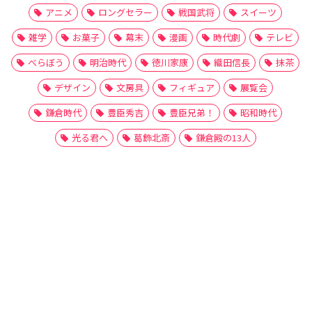
アニメ
ロングセラー
戦国武将
スイーツ
雑学
お菓子
幕末
漫画
時代劇
テレビ
べらぼう
明治時代
徳川家康
織田信長
抹茶
デザイン
文房具
フィギュア
展覧会
鎌倉時代
豊臣秀吉
豊臣兄弟！
昭和時代
光る君へ
葛飾北斎
鎌倉殿の13人