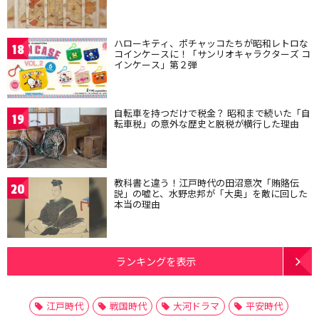
ハローキティ、ポチャッコたちが昭和レトロな
18
コインケースに！「サンリオキャラクターズ コ
インケース」第２弾
自転車を持つだけで税金？ 昭和まで続いた「自
19
転車税」の意外な歴史と脱税が横行した理由
教科書と違う！江戸時代の田沼意次「賄賂伝
20
説」の嘘と、水野忠邦が「大奥」を敵に回した
本当の理由
ランキングを表示
江戸時代
戦国時代
大河ドラマ
平安時代