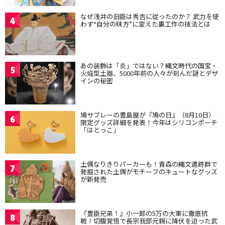
なぜ浅井の旧臣は秀吉に従ったのか？ 武力を使
4
わず“自分の味方”に変えた裏工作の技法とは
あの装飾は「炎」ではない？縄文時代の国宝・
5
火焔型土器、5000年前の人々が刻んだ謎とデザ
インの秘密
鳩サブレーの豊島屋が『鳩の日』（8月10日）
6
限定グッズ詳細を発表！今年はシリコンポーチ
「はとっこ」
土偶なりきりパーカーも！青森の縄文遺跡群で
7
発掘された土偶がモチーフのキュートなグッズ
が新発売
『豊臣兄弟！』小一郎の5万の大軍に徹底抗
8
戦！切腹覚悟で長宗我部元親に降伏を迫った武