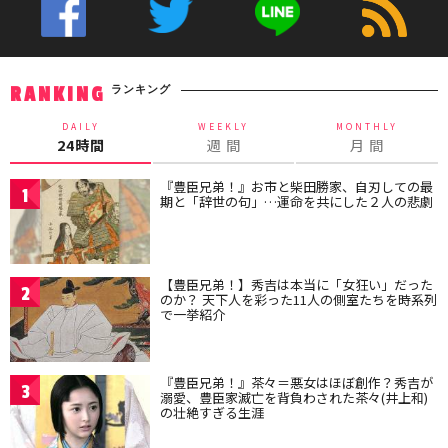
ランキング
RANKING
DAILY
WEEKLY
MONTHLY
24時間
週 間
月 間
『豊臣兄弟！』お市と柴田勝家、自刃しての最
1
期と「辞世の句」…運命を共にした２人の悲劇
【豊臣兄弟！】秀吉は本当に「女狂い」だった
2
のか？ 天下人を彩った11人の側室たちを時系列
で一挙紹介
『豊臣兄弟！』茶々＝悪女はほぼ創作？秀吉が
3
溺愛、豊臣家滅亡を背負わされた茶々(井上和)
の壮絶すぎる生涯