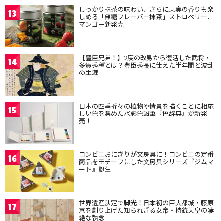
しっかり抹茶の味わい、さらに果実の香りも楽
13
しめる「無糖フレーバー抹茶」ストロベリー、
マンゴー新発売
【豊臣兄弟！】2度の改易から復活した武将・
14
多賀秀種とは？豊臣秀長に仕えた半年間と波乱
の生涯
日本の四季折々の植物や情景を描くことに相応
15
しい色を集めた水彩色鉛筆『色辞典』が新発
売！
コンビニおにぎりが文房具に！コンビニの定番
16
商品をモチーフにした文房具シリーズ『ジムマ
ート』誕生
世界遺産決定で脚光！日本初の巨大都城・藤原
17
京を創り上げた知られざる女帝・持統天皇の凄
絶な執念