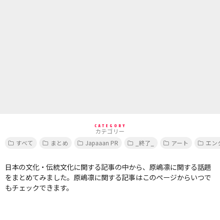
CATEGORY
カテゴリー
すべて
まとめ
Japaaan PR
_終了_
アート
エン
日本の文化・伝統文化に関する記事の中から、原嶋凛に関する話題
をまとめてみました。原嶋凛に関する記事はこのページからいつで
もチェックできます。