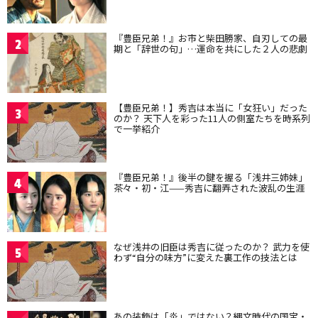
『豊臣兄弟！』お市と柴田勝家、自刃しての最
2
期と「辞世の句」…運命を共にした２人の悲劇
【豊臣兄弟！】秀吉は本当に「女狂い」だった
3
のか？ 天下人を彩った11人の側室たちを時系列
で一挙紹介
『豊臣兄弟！』後半の鍵を握る「浅井三姉妹」
4
茶々・初・江——秀吉に翻弄された波乱の生涯
なぜ浅井の旧臣は秀吉に従ったのか？ 武力を使
5
わず“自分の味方”に変えた裏工作の技法とは
あの装飾は「炎」ではない？縄文時代の国宝・