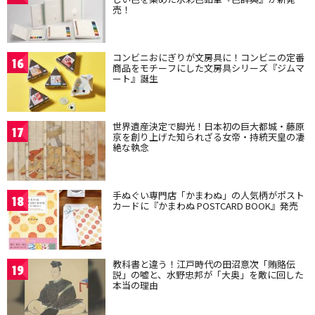
売！
コンビニおにぎりが文房具に！コンビニの定番
16
商品をモチーフにした文房具シリーズ『ジムマ
ート』誕生
世界遺産決定で脚光！日本初の巨大都城・藤原
17
京を創り上げた知られざる女帝・持統天皇の凄
絶な執念
手ぬぐい専門店「かまわぬ」の人気柄がポスト
18
カードに『かまわぬ POSTCARD BOOK』発売
教科書と違う！江戸時代の田沼意次「賄賂伝
19
説」の嘘と、水野忠邦が「大奥」を敵に回した
本当の理由