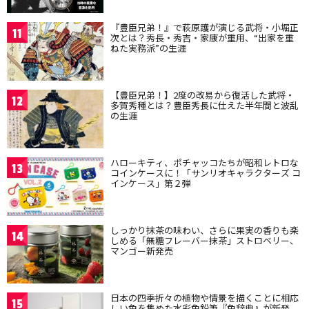
『豊臣兄弟！』で萩原護が演じる武将・小堀正
11
次とは？秀長・秀吉・家康が重用、“出家を重
ねた実務派”の生涯
【豊臣兄弟！】2度の改易から復活した武将・
12
多賀秀種とは？豊臣秀長に仕えた半年間と波乱
の生涯
ハローキティ、ポチャッコたちが昭和レトロな
13
コインケースに！「サンリオキャラクターズ コ
インケース」第２弾
しっかり抹茶の味わい、さらに果実の香りも楽
14
しめる「無糖フレーバー抹茶」ストロベリー、
マンゴー新発売
日本の四季折々の植物や情景を描くことに相応
15
しい色を集めた水彩色鉛筆『色辞典』が新発