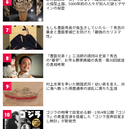
6
火焔型土器、5000年前の人々が刻んだ謎とデザ
インの秘密
もしも豊臣秀長が長生きしていたら…？秀吉の
7
暴走と豊臣家滅亡を防げた「最強のカリスマ
性」
『豊臣兄弟！』三法師の誘拐は史実？秀吉
8
の“暴挙”、お市＆勝家再婚の真意…第30回放送
の真相考察
村上水軍を率いた戦国武将！幼い弟を支え、共
9
に海へ散った得居通幸の波乱に満ちた生涯
ゴジラの咆哮で目覚める朝…1954年公開『ゴジ
10
ラ』の貴重音源を搭載した「ゴジラ音声目覚ま
し時計」が新発売