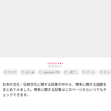
CATEGORY
カテゴリー
すべて
まとめ
Japaaan PR
_終了_
アート
エン
日本の文化・伝統文化に関する記事の中から、博多に関する話題を
まとめてみました。博多に関する記事はこのページからいつでもチ
ェックできます。