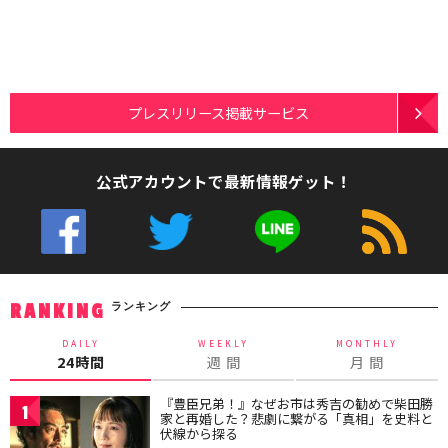
プレスリリース掲載サービス
公式アカウントで最新情報ゲット！
ランキング
RANKING
DAILY
WEEKLY
MONTHLY
24時間
週 間
月 間
『豊臣兄弟！』なぜお市は秀吉の勧めで柴田勝
1
家と再婚した？悲劇に繋がる「真相」を史料と
伏線から探る