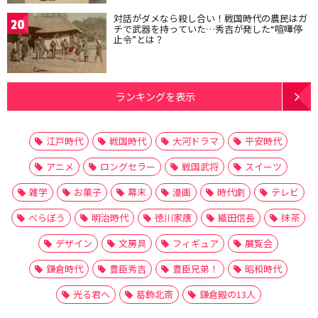
対話がダメなら殺し合い！戦国時代の農民はガ
20
チで武器を持っていた…秀吉が発した“喧嘩停
止令”とは？
ランキングを表示
江戸時代
戦国時代
大河ドラマ
平安時代
アニメ
ロングセラー
戦国武将
スイーツ
雑学
お菓子
幕末
漫画
時代劇
テレビ
べらぼう
明治時代
徳川家康
織田信長
抹茶
デザイン
文房具
フィギュア
展覧会
鎌倉時代
豊臣秀吉
豊臣兄弟！
昭和時代
光る君へ
葛飾北斎
鎌倉殿の13人