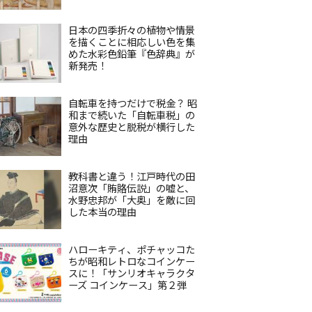
日本の四季折々の植物や情景
を描くことに相応しい色を集
めた水彩色鉛筆『色辞典』が
新発売！
自転車を持つだけで税金？ 昭
和まで続いた「自転車税」の
意外な歴史と脱税が横行した
理由
教科書と違う！江戸時代の田
沼意次「賄賂伝説」の嘘と、
水野忠邦が「大奥」を敵に回
した本当の理由
ハローキティ、ポチャッコた
ちが昭和レトロなコインケー
スに！「サンリオキャラクタ
ーズ コインケース」第２弾