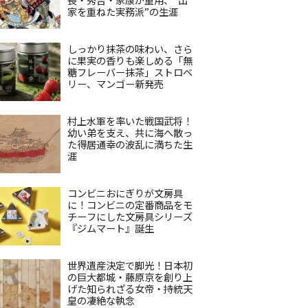
家を重ねた実務派”の生涯
しっかり抹茶の味わい、さら
に果実の香りも楽しめる「無
糖フレーバー抹茶」ストロベ
リー、マンゴー新発売
村上水軍を率いた戦国武将！
幼い弟を支え、共に海へ散っ
た得居通幸の波乱に満ちた生
涯
コンビニおにぎりが文房具
に！コンビニの定番商品をモ
チーフにした文房具シリーズ
『ジムマート』誕生
世界遺産決定で脚光！日本初
の巨大都城・藤原京を創り上
げた知られざる女帝・持統天
皇の凄絶な執念