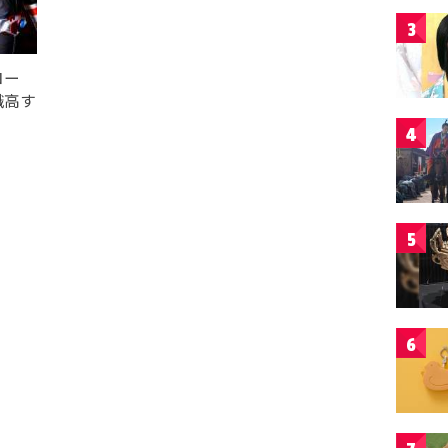
3
ロー
識高す
4
5
6