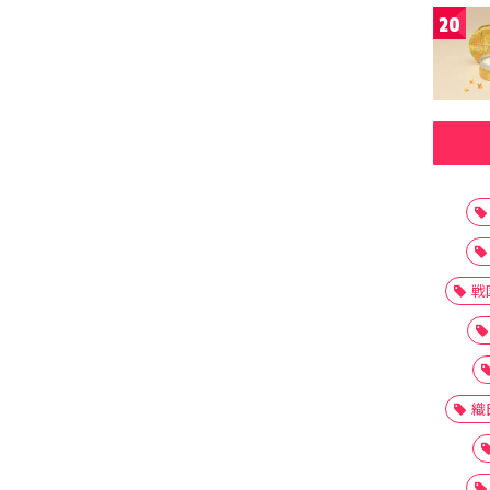
20
戦
織