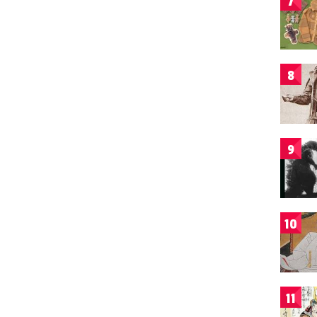
7
8
9
10
11