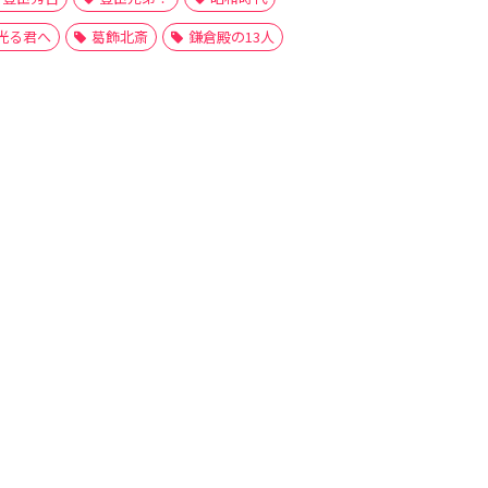
光る君へ
葛飾北斎
鎌倉殿の13人