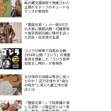
森の縄文遺跡群で発掘された
土偶がモチーフのキュートな
グッズが新発売
『豊臣兄弟！』小一郎の5万
の大軍に徹底抗戦！切腹覚悟
で長宗我部元親に降伏を迫っ
た武将・谷忠澄の生涯
ゴジラの咆哮で目覚める朝…
1954年公開『ゴジラ』の貴重
音源を搭載した「ゴジラ音声
目覚まし時計」が新発売
なぜ浅井の旧臣は秀吉に従っ
たのか？ 武力を使わず“自分
の味方”に変えた裏工作の技
法とは
『豊臣兄弟！』で萩原護が演
じる武将・小堀正次とは？秀
長・秀吉・家康が重用、“出