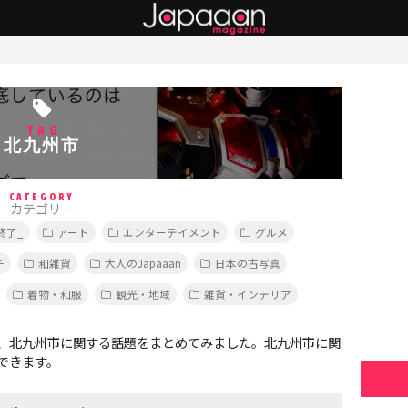
TAG
北九州市
CATEGORY
カテゴリー
終了_
アート
エンターテイメント
グルメ
子
和雑貨
大人のJapaaan
日本の古写真
着物・和服
観光・地域
雑貨・インテリア
、北九州市に関する話題をまとめてみました。北九州市に関
できます。