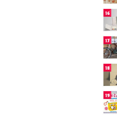
16
17
18
19