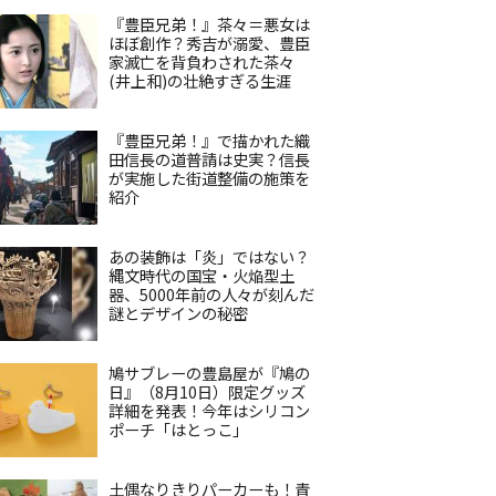
『豊臣兄弟！』茶々＝悪女は
ほぼ創作？秀吉が溺愛、豊臣
家滅亡を背負わされた茶々
(井上和)の壮絶すぎる生涯
『豊臣兄弟！』で描かれた織
田信長の道普請は史実？信長
が実施した街道整備の施策を
紹介
あの装飾は「炎」ではない？
縄文時代の国宝・火焔型土
器、5000年前の人々が刻んだ
謎とデザインの秘密
鳩サブレーの豊島屋が『鳩の
日』（8月10日）限定グッズ
詳細を発表！今年はシリコン
ポーチ「はとっこ」
土偶なりきりパーカーも！青