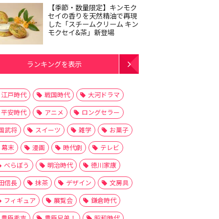
【季節・数量限定】キンモク
セイの香りを天然精油で再現
した「スチームクリーム キン
モクセイ&茶」新登場
ランキングを表示
江戸時代
戦国時代
大河ドラマ
平安時代
アニメ
ロングセラー
国武将
スイーツ
雑学
お菓子
幕末
漫画
時代劇
テレビ
べらぼう
明治時代
徳川家康
田信長
抹茶
デザイン
文房具
フィギュア
展覧会
鎌倉時代
豊臣秀吉
豊臣兄弟！
昭和時代