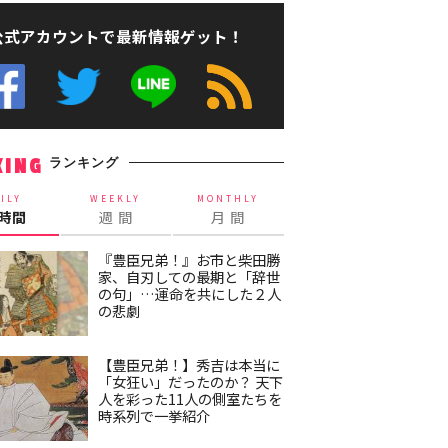
公式アカウントで最新情報ゲット！
ランキング
KING
ILY
WEEKLY
MONTHLY
4時間
週 間
月 間
『豊臣兄弟！』お市と柴田勝
家、自刃しての最期と「辞世
の句」…運命を共にした２人
の悲劇
【豊臣兄弟！】秀吉は本当に
「女狂い」だったのか？ 天下
人を彩った11人の側室たちを
時系列で一挙紹介