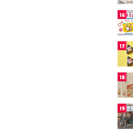
16
17
18
19