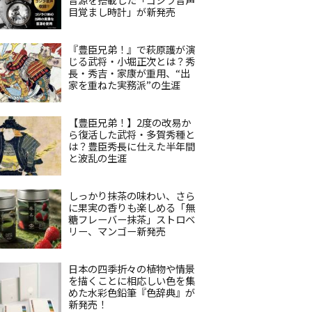
目覚まし時計」が新発売
『豊臣兄弟！』で萩原護が演
じる武将・小堀正次とは？秀
長・秀吉・家康が重用、“出
家を重ねた実務派”の生涯
【豊臣兄弟！】2度の改易か
ら復活した武将・多賀秀種と
は？豊臣秀長に仕えた半年間
と波乱の生涯
しっかり抹茶の味わい、さら
に果実の香りも楽しめる「無
糖フレーバー抹茶」ストロベ
リー、マンゴー新発売
日本の四季折々の植物や情景
を描くことに相応しい色を集
めた水彩色鉛筆『色辞典』が
新発売！