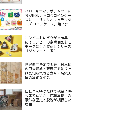
ハローキティ、ポチャッコた
ちが昭和レトロなコインケー
スに！「サンリオキャラクタ
ーズ コインケース」第２弾
コンビニおにぎりが文房具
に！コンビニの定番商品をモ
チーフにした文房具シリーズ
『ジムマート』誕生
世界遺産決定で脚光！日本初
の巨大都城・藤原京を創り上
げた知られざる女帝・持統天
皇の凄絶な執念
自転車を持つだけで税金？ 昭
和まで続いた「自転車税」の
意外な歴史と脱税が横行した
理由