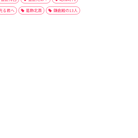
光る君へ
葛飾北斎
鎌倉殿の13人