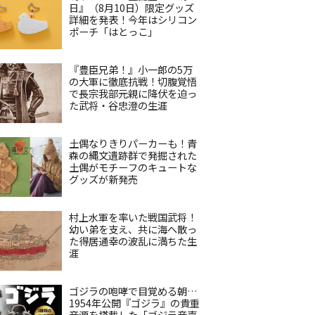
日』（8月10日）限定グッズ
詳細を発表！今年はシリコン
ポーチ「はとっこ」
『豊臣兄弟！』小一郎の5万
の大軍に徹底抗戦！切腹覚悟
で長宗我部元親に降伏を迫っ
た武将・谷忠澄の生涯
土偶なりきりパーカーも！青
森の縄文遺跡群で発掘された
土偶がモチーフのキュートな
グッズが新発売
村上水軍を率いた戦国武将！
幼い弟を支え、共に海へ散っ
た得居通幸の波乱に満ちた生
涯
ゴジラの咆哮で目覚める朝…
1954年公開『ゴジラ』の貴重
音源を搭載した「ゴジラ音声