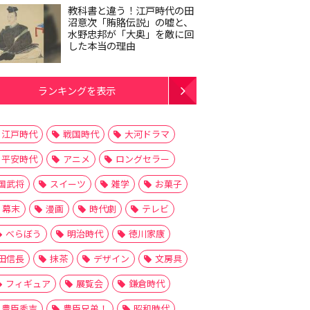
教科書と違う！江戸時代の田
沼意次「賄賂伝説」の嘘と、
水野忠邦が「大奥」を敵に回
した本当の理由
ランキングを表示
江戸時代
戦国時代
大河ドラマ
平安時代
アニメ
ロングセラー
国武将
スイーツ
雑学
お菓子
幕末
漫画
時代劇
テレビ
べらぼう
明治時代
徳川家康
田信長
抹茶
デザイン
文房具
フィギュア
展覧会
鎌倉時代
豊臣秀吉
豊臣兄弟！
昭和時代