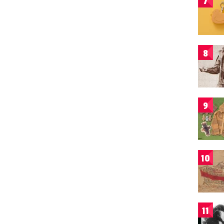
7
8
9
10
11