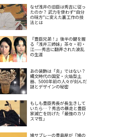
なぜ浅井の旧臣は秀吉に従っ
たのか？ 武力を使わず“自分
の味方”に変えた裏工作の技
法とは
『豊臣兄弟！』後半の鍵を握
る「浅井三姉妹」茶々・初・
江——秀吉に翻弄された波乱
の生涯
あの装飾は「炎」ではない？
縄文時代の国宝・火焔型土
器、5000年前の人々が刻んだ
謎とデザインの秘密
もしも豊臣秀長が長生きして
いたら…？秀吉の暴走と豊臣
家滅亡を防げた「最強のカリ
スマ性」
鳩サブレーの豊島屋が『鳩の