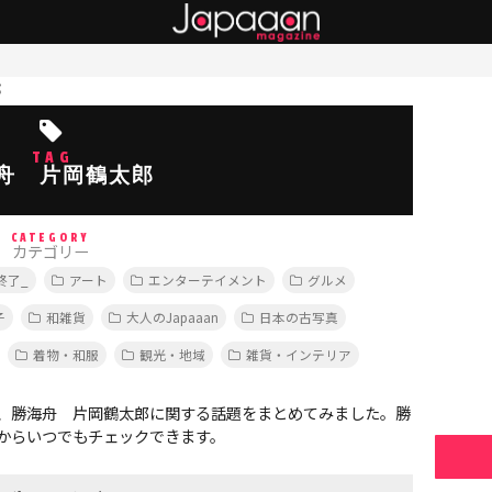
郎
TAG
舟 片岡鶴太郎
CATEGORY
カテゴリー
終了_
アート
エンターテイメント
グルメ
子
和雑貨
大人のJapaaan
日本の古写真
着物・和服
観光・地域
雑貨・インテリア
、勝海舟 片岡鶴太郎に関する話題をまとめてみました。勝
からいつでもチェックできます。