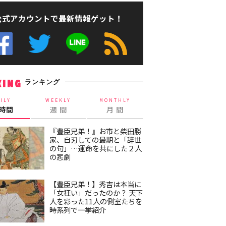
公式アカウントで最新情報ゲット！
ランキング
KING
ILY
WEEKLY
MONTHLY
4時間
週 間
月 間
『豊臣兄弟！』お市と柴田勝
家、自刃しての最期と「辞世
の句」…運命を共にした２人
の悲劇
【豊臣兄弟！】秀吉は本当に
「女狂い」だったのか？ 天下
人を彩った11人の側室たちを
時系列で一挙紹介