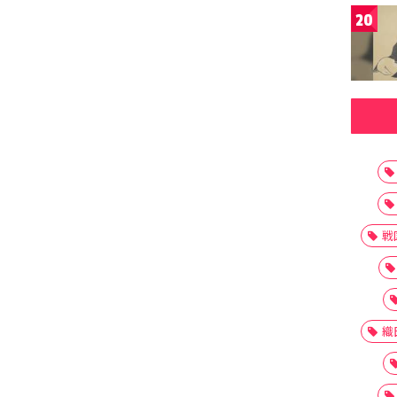
20
戦
織