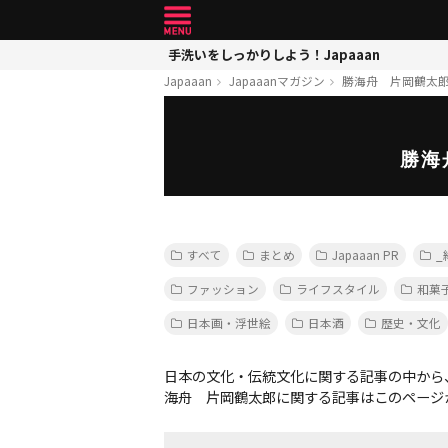
手洗いをしっかりしよう！Japaaan
Japaaan
Japaaanマガジン
勝海舟 片岡鶴太
勝海
すべて
まとめ
Japaaan PR
_
ファッション
ライフスタイル
和菓
日本画・浮世絵
日本酒
歴史・文化
日本の文化・伝統文化に関する記事の中から
海舟 片岡鶴太郎に関する記事はこのページ