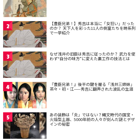
【豊臣兄弟！】秀吉は本当に「女狂い」だった
2
のか？ 天下人を彩った11人の側室たちを時系列
で一挙紹介
なぜ浅井の旧臣は秀吉に従ったのか？ 武力を使
3
わず“自分の味方”に変えた裏工作の技法とは
『豊臣兄弟！』後半の鍵を握る「浅井三姉妹」
4
茶々・初・江——秀吉に翻弄された波乱の生涯
あの装飾は「炎」ではない？縄文時代の国宝・
5
火焔型土器、5000年前の人々が刻んだ謎とデザ
インの秘密