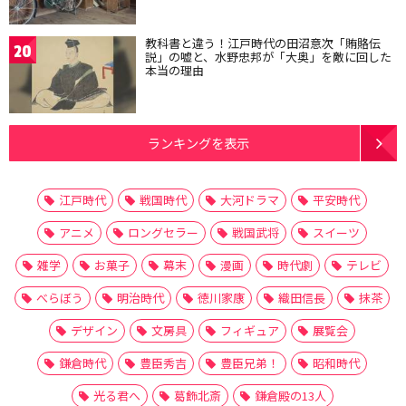
教科書と違う！江戸時代の田沼意次「賄賂伝
20
説」の嘘と、水野忠邦が「大奥」を敵に回した
本当の理由
ランキングを表示
江戸時代
戦国時代
大河ドラマ
平安時代
アニメ
ロングセラー
戦国武将
スイーツ
雑学
お菓子
幕末
漫画
時代劇
テレビ
べらぼう
明治時代
徳川家康
織田信長
抹茶
デザイン
文房具
フィギュア
展覧会
鎌倉時代
豊臣秀吉
豊臣兄弟！
昭和時代
光る君へ
葛飾北斎
鎌倉殿の13人