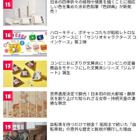
日本の四季折々の植物や情景を描くことに相応
15
しい色を集めた水彩色鉛筆『色辞典』が新発
売！
ハローキティ、ポチャッコたちが昭和レトロな
16
コインケースに！「サンリオキャラクターズ コ
インケース」第２弾
コンビニおにぎりが文房具に！コンビニの定番
17
商品をモチーフにした文房具シリーズ『ジムマ
ート』誕生
世界遺産決定で脚光！日本初の巨大都城・藤原
18
京を創り上げた知られざる女帝・持統天皇の凄
絶な執念
自転車を持つだけで税金？ 昭和まで続いた「自
19
転車税」の意外な歴史と脱税が横行した理由