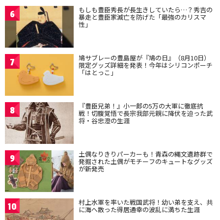
もしも豊臣秀長が長生きしていたら…？秀吉の
6
暴走と豊臣家滅亡を防げた「最強のカリスマ
性」
鳩サブレーの豊島屋が『鳩の日』（8月10日）
7
限定グッズ詳細を発表！今年はシリコンポーチ
「はとっこ」
『豊臣兄弟！』小一郎の5万の大軍に徹底抗
8
戦！切腹覚悟で長宗我部元親に降伏を迫った武
将・谷忠澄の生涯
土偶なりきりパーカーも！青森の縄文遺跡群で
9
発掘された土偶がモチーフのキュートなグッズ
が新発売
村上水軍を率いた戦国武将！幼い弟を支え、共
10
に海へ散った得居通幸の波乱に満ちた生涯