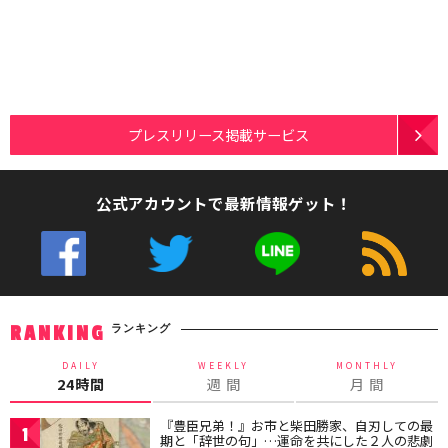
プレスリリース掲載サービス
公式アカウントで最新情報ゲット！
ランキング
RANKING
DAILY
WEEKLY
MONTHLY
24時間
週 間
月 間
『豊臣兄弟！』お市と柴田勝家、自刃しての最
1
期と「辞世の句」…運命を共にした２人の悲劇