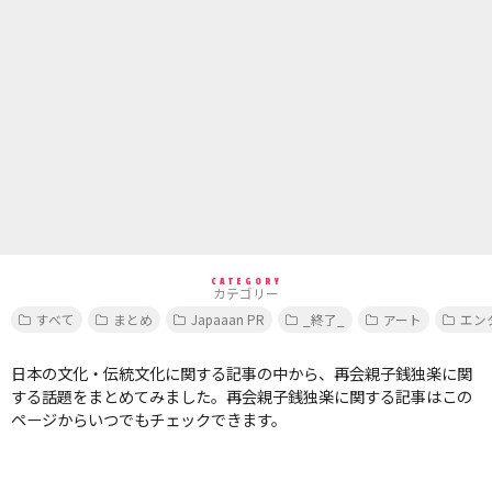
CATEGORY
カテゴリー
すべて
まとめ
Japaaan PR
_終了_
アート
エン
日本の文化・伝統文化に関する記事の中から、再会親子銭独楽に関
する話題をまとめてみました。再会親子銭独楽に関する記事はこの
ページからいつでもチェックできます。