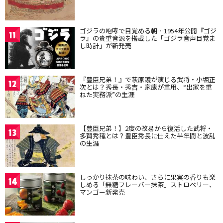
ゴジラの咆哮で目覚める朝…1954年公開『ゴジ
11
ラ』の貴重音源を搭載した「ゴジラ音声目覚ま
し時計」が新発売
『豊臣兄弟！』で萩原護が演じる武将・小堀正
12
次とは？秀長・秀吉・家康が重用、“出家を重
ねた実務派”の生涯
【豊臣兄弟！】2度の改易から復活した武将・
13
多賀秀種とは？豊臣秀長に仕えた半年間と波乱
の生涯
しっかり抹茶の味わい、さらに果実の香りも楽
14
しめる「無糖フレーバー抹茶」ストロベリー、
マンゴー新発売