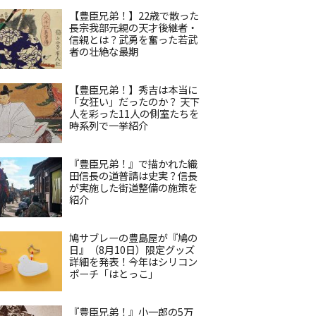
【豊臣兄弟！】22歳で散った
長宗我部元親の天才後継者・
信親とは？武勇を奮った若武
者の壮絶な最期
【豊臣兄弟！】秀吉は本当に
「女狂い」だったのか？ 天下
人を彩った11人の側室たちを
時系列で一挙紹介
『豊臣兄弟！』で描かれた織
田信長の道普請は史実？信長
が実施した街道整備の施策を
紹介
鳩サブレーの豊島屋が『鳩の
日』（8月10日）限定グッズ
詳細を発表！今年はシリコン
ポーチ「はとっこ」
『豊臣兄弟！』小一郎の5万