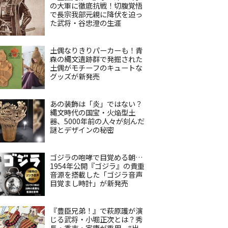
の大軍に徹底抗戦！切腹覚悟
で長宗我部元親に降伏を迫っ
た武将・谷忠澄の生涯
土偶なりきりパーカーも！青
森の縄文遺跡群で発掘された
土偶がモチーフのキュートな
グッズが新発売
あの装飾は「炎」ではない？
縄文時代の国宝・火焔型土
器、5000年前の人々が刻んだ
謎とデザインの秘密
ゴジラの咆哮で目覚める朝…
1954年公開『ゴジラ』の貴重
音源を搭載した「ゴジラ音声
目覚まし時計」が新発売
『豊臣兄弟！』で萩原護が演
じる武将・小堀正次とは？秀
長・秀吉・家康が重用、“出