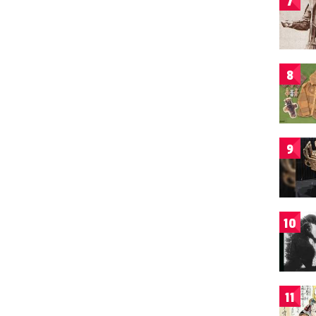
7
8
9
10
11