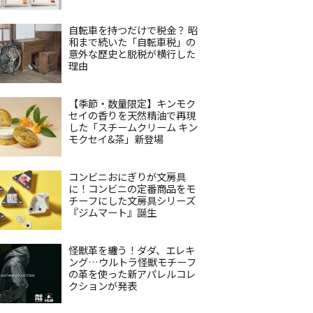
自転車を持つだけで税金？ 昭
和まで続いた「自転車税」の
意外な歴史と脱税が横行した
理由
【季節・数量限定】キンモク
セイの香りを天然精油で再現
した「スチームクリーム キン
モクセイ&茶」新登場
コンビニおにぎりが文房具
に！コンビニの定番商品をモ
チーフにした文房具シリーズ
『ジムマート』誕生
怪獣革を纏う！ダダ、エレキ
ング…ウルトラ怪獣モチーフ
の革を使った新アパレルコレ
クションが発表