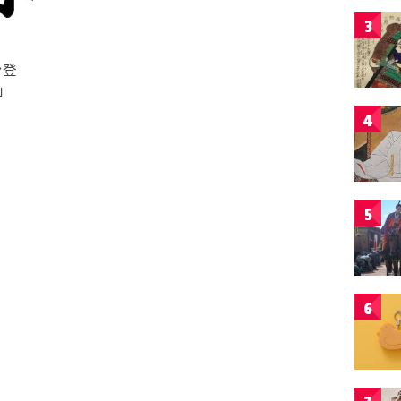
3
ン登
」
4
5
6