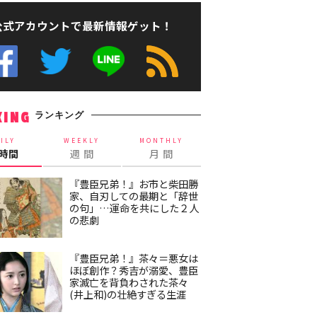
公式アカウントで最新情報ゲット！
ランキング
KING
ILY
WEEKLY
MONTHLY
4時間
週 間
月 間
『豊臣兄弟！』お市と柴田勝
家、自刃しての最期と「辞世
の句」…運命を共にした２人
の悲劇
『豊臣兄弟！』茶々＝悪女は
ほぼ創作？秀吉が溺愛、豊臣
家滅亡を背負わされた茶々
(井上和)の壮絶すぎる生涯