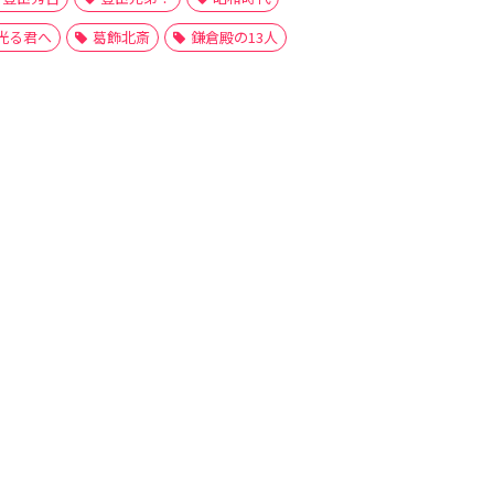
光る君へ
葛飾北斎
鎌倉殿の13人