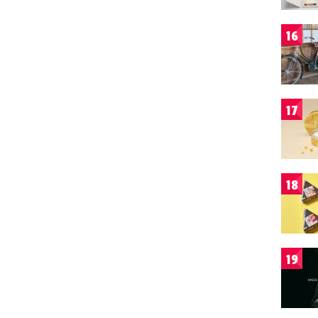
16
17
18
19