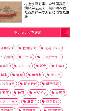
村上水軍を率いた戦国武将！
幼い弟を支え、共に海へ散っ
た得居通幸の波乱に満ちた生
涯
ランキングを表示
江戸時代
戦国時代
大河ドラマ
平安時代
アニメ
ロングセラー
国武将
スイーツ
雑学
お菓子
幕末
漫画
時代劇
テレビ
べらぼう
明治時代
織田信長
川家康
抹茶
デザイン
文房具
フィギュア
展覧会
鎌倉時代
豊臣秀吉
豊臣兄弟！
昭和時代