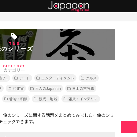
TAG
俺のシリーズ
CATEGORY
カテゴリー
終了_
アート
エンターテイメント
グルメ
子
和雑貨
大人のJapaaan
日本の古写真
着物・和服
観光・地域
雑貨・インテリア
、俺のシリーズに関する話題をまとめてみました。俺のシリ
チェックできます。