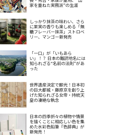
家を重ねた実務派”の生涯
しっかり抹茶の味わい、さら
に果実の香りも楽しめる「無
糖フレーバー抹茶」ストロベ
リー、マンゴー新発売
「一口」が「いもあら
い」！？ 日本の難読地名には
知られざる“名前の法則”があ
った
世界遺産決定で脚光！日本初
の巨大都城・藤原京を創り上
げた知られざる女帝・持統天
皇の凄絶な執念
日本の四季折々の植物や情景
を描くことに相応しい色を集
めた水彩色鉛筆『色辞典』が
新発売！