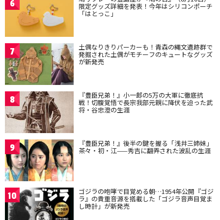
6
限定グッズ詳細を発表！今年はシリコンポーチ
「はとっこ」
土偶なりきりパーカーも！青森の縄文遺跡群で
7
発掘された土偶がモチーフのキュートなグッズ
が新発売
『豊臣兄弟！』小一郎の5万の大軍に徹底抗
8
戦！切腹覚悟で長宗我部元親に降伏を迫った武
将・谷忠澄の生涯
『豊臣兄弟！』後半の鍵を握る「浅井三姉妹」
9
茶々・初・江——秀吉に翻弄された波乱の生涯
ゴジラの咆哮で目覚める朝…1954年公開『ゴジ
10
ラ』の貴重音源を搭載した「ゴジラ音声目覚ま
し時計」が新発売