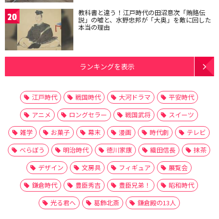
教科書と違う！江戸時代の田沼意次「賄賂伝
20
説」の嘘と、水野忠邦が「大奥」を敵に回した
本当の理由
ランキングを表示
江戸時代
戦国時代
大河ドラマ
平安時代
アニメ
ロングセラー
戦国武将
スイーツ
雑学
お菓子
幕末
漫画
時代劇
テレビ
べらぼう
明治時代
徳川家康
織田信長
抹茶
デザイン
文房具
フィギュア
展覧会
鎌倉時代
豊臣秀吉
豊臣兄弟！
昭和時代
光る君へ
葛飾北斎
鎌倉殿の13人