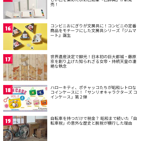
売！
コンビニおにぎりが文房具に！コンビニの定番
16
商品をモチーフにした文房具シリーズ『ジムマ
ート』誕生
世界遺産決定で脚光！日本初の巨大都城・藤原
17
京を創り上げた知られざる女帝・持統天皇の凄
絶な執念
ハローキティ、ポチャッコたちが昭和レトロな
18
コインケースに！「サンリオキャラクターズ コ
インケース」第２弾
自転車を持つだけで税金？ 昭和まで続いた「自
19
転車税」の意外な歴史と脱税が横行した理由