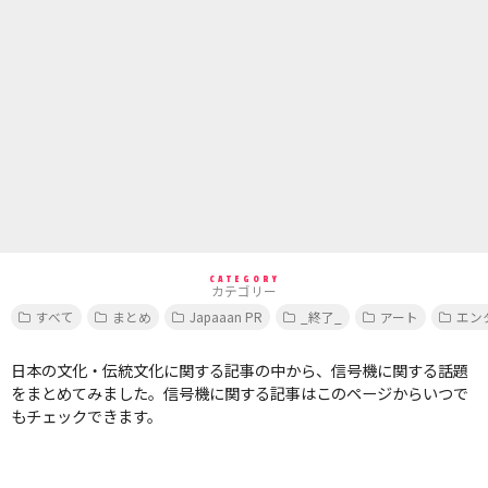
CATEGORY
カテゴリー
すべて
まとめ
Japaaan PR
_終了_
アート
エン
日本の文化・伝統文化に関する記事の中から、信号機に関する話題
をまとめてみました。信号機に関する記事はこのページからいつで
もチェックできます。