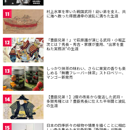
村上水軍を率いた戦国武将！幼い弟を支え、共
11
に海へ散った得居通幸の波乱に満ちた生涯
『豊臣兄弟！』で萩原護が演じる武将・小堀正
12
次とは？秀長・秀吉・家康が重用、“出家を重
ねた実務派”の生涯
しっかり抹茶の味わい、さらに果実の香りも楽
13
しめる「無糖フレーバー抹茶」ストロベリー、
マンゴー新発売
【豊臣兄弟！】2度の改易から復活した武将・
14
多賀秀種とは？豊臣秀長に仕えた半年間と波乱
の生涯
日本の四季折々の植物や情景を描くことに相応
15
しい色を集めた水彩色鉛筆『色辞典』が新発