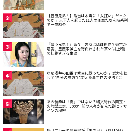
【豊臣兄弟！】秀吉は本当に「女狂い」だった
2
のか？ 天下人を彩った11人の側室たちを時系列
で一挙紹介
『豊臣兄弟！』茶々＝悪女はほぼ創作？秀吉が
3
溺愛、豊臣家滅亡を背負わされた茶々(井上和)
の壮絶すぎる生涯
なぜ浅井の旧臣は秀吉に従ったのか？ 武力を使
4
わず“自分の味方”に変えた裏工作の技法とは
あの装飾は「炎」ではない？縄文時代の国宝・
5
火焔型土器、5000年前の人々が刻んだ謎とデザ
インの秘密
鳩サブレーの豊島屋が『鳩の日』（8月10日）