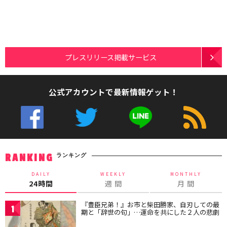
プレスリリース掲載サービス
公式アカウントで最新情報ゲット！
ランキング
RANKING
DAILY
WEEKLY
MONTHLY
24時間
週 間
月 間
『豊臣兄弟！』お市と柴田勝家、自刃しての最
1
期と「辞世の句」…運命を共にした２人の悲劇