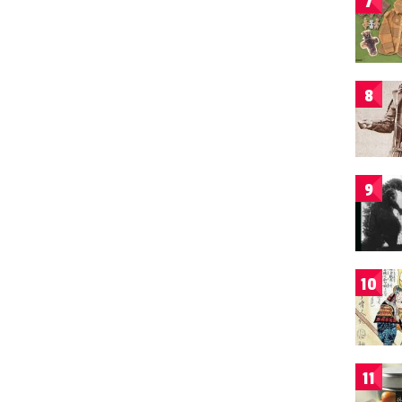
7
8
9
10
11