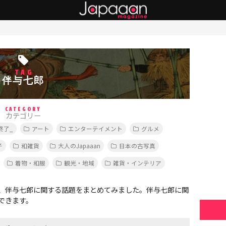
TAG
伴与七郎
CATEGORY
カテゴリー
終了_
アート
エンターテイメント
グルメ
子
和雑貨
大人のJapaaan
日本の古写真
着物・和服
観光・地域
雑貨・インテリア
、伴与七郎に関する話題をまとめてみました。伴与七郎に関
できます。