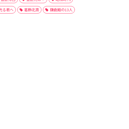
光る君へ
葛飾北斎
鎌倉殿の13人