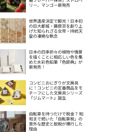
リー、マンゴー新発売
世界遺産決定で脚光！日本初
の巨大都城・藤原京を創り上
げた知られざる女帝・持統天
皇の凄絶な執念
日本の四季折々の植物や情景
を描くことに相応しい色を集
めた水彩色鉛筆『色辞典』が
新発売！
コンビニおにぎりが文房具
に！コンビニの定番商品をモ
チーフにした文房具シリーズ
『ジムマート』誕生
自転車を持つだけで税金？ 昭
和まで続いた「自転車税」の
意外な歴史と脱税が横行した
理由