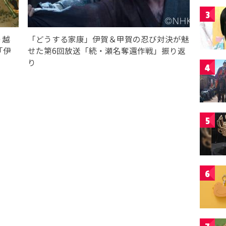
3
り越
「どうする家康」伊賀＆甲賀の忍び対決が魅
「伊
せた第6回放送「続・瀬名奪還作戦」振り返
り
4
5
6