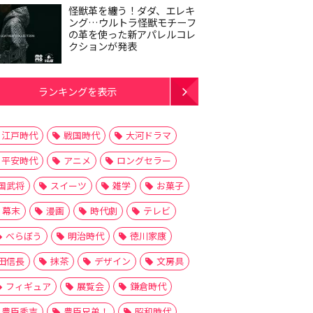
怪獣革を纏う！ダダ、エレキ
ング…ウルトラ怪獣モチーフ
の革を使った新アパレルコレ
クションが発表
ランキングを表示
江戸時代
戦国時代
大河ドラマ
平安時代
アニメ
ロングセラー
国武将
スイーツ
雑学
お菓子
幕末
漫画
時代劇
テレビ
べらぼう
明治時代
徳川家康
田信長
抹茶
デザイン
文房具
フィギュア
展覧会
鎌倉時代
豊臣秀吉
豊臣兄弟！
昭和時代