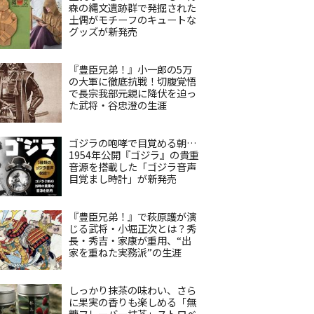
森の縄文遺跡群で発掘された
土偶がモチーフのキュートな
グッズが新発売
『豊臣兄弟！』小一郎の5万
の大軍に徹底抗戦！切腹覚悟
で長宗我部元親に降伏を迫っ
た武将・谷忠澄の生涯
ゴジラの咆哮で目覚める朝…
1954年公開『ゴジラ』の貴重
音源を搭載した「ゴジラ音声
目覚まし時計」が新発売
『豊臣兄弟！』で萩原護が演
じる武将・小堀正次とは？秀
長・秀吉・家康が重用、“出
家を重ねた実務派”の生涯
しっかり抹茶の味わい、さら
に果実の香りも楽しめる「無
糖フレーバー抹茶」ストロベ