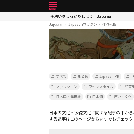
手洗いをしっかりしよう！Japaaan
Japaaan
Japaaanマガジン
伴与七郎
すべて
まとめ
Japaaan PR
_
ファッション
ライフスタイル
和菓
日本画・浮世絵
日本酒
歴史・文化
日本の文化・伝統文化に関する記事の中から
する記事はこのページからいつでもチェック