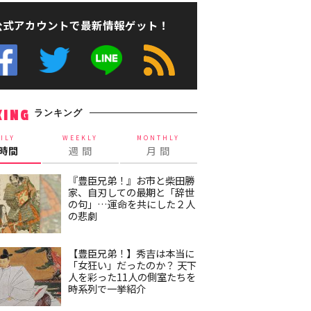
公式アカウントで最新情報ゲット！
ランキング
KING
ILY
WEEKLY
MONTHLY
4時間
週 間
月 間
『豊臣兄弟！』お市と柴田勝
家、自刃しての最期と「辞世
の句」…運命を共にした２人
の悲劇
【豊臣兄弟！】秀吉は本当に
「女狂い」だったのか？ 天下
人を彩った11人の側室たちを
時系列で一挙紹介