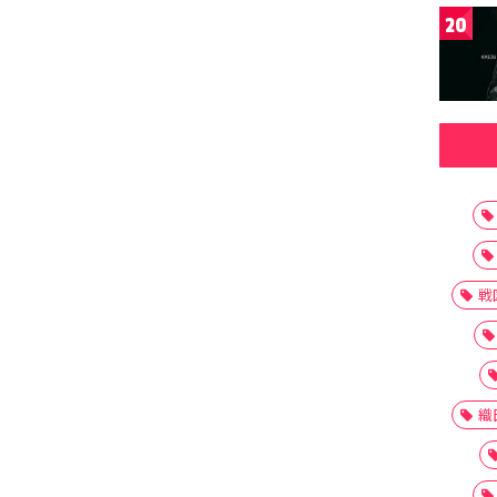
20
戦
織