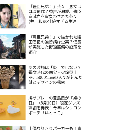
『豊臣兄弟！』茶々＝悪女は
ほぼ創作？秀吉が溺愛、豊臣
家滅亡を背負わされた茶々
(井上和)の壮絶すぎる生涯
『豊臣兄弟！』で描かれた織
田信長の道普請は史実？信長
が実施した街道整備の施策を
紹介
あの装飾は「炎」ではない？
縄文時代の国宝・火焔型土
器、5000年前の人々が刻んだ
謎とデザインの秘密
鳩サブレーの豊島屋が『鳩の
日』（8月10日）限定グッズ
詳細を発表！今年はシリコン
ポーチ「はとっこ」
土偶なりきりパーカーも！青