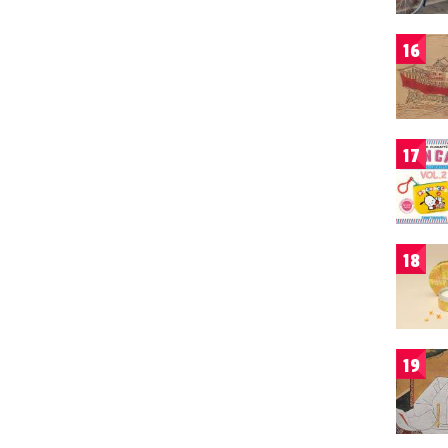
16
17
18
19