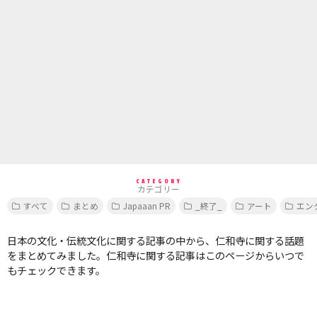
CATEGORY
カテゴリー
すべて
まとめ
Japaaan PR
_終了_
アート
エン
日本の文化・伝統文化に関する記事の中から、仁和寺に関する話題
をまとめてみました。仁和寺に関する記事はこのページからいつで
もチェックできます。