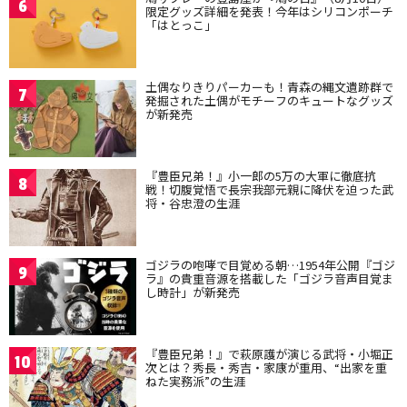
6
限定グッズ詳細を発表！今年はシリコンポーチ
「はとっこ」
土偶なりきりパーカーも！青森の縄文遺跡群で
7
発掘された土偶がモチーフのキュートなグッズ
が新発売
『豊臣兄弟！』小一郎の5万の大軍に徹底抗
8
戦！切腹覚悟で長宗我部元親に降伏を迫った武
将・谷忠澄の生涯
ゴジラの咆哮で目覚める朝…1954年公開『ゴジ
9
ラ』の貴重音源を搭載した「ゴジラ音声目覚ま
し時計」が新発売
『豊臣兄弟！』で萩原護が演じる武将・小堀正
10
次とは？秀長・秀吉・家康が重用、“出家を重
ねた実務派”の生涯