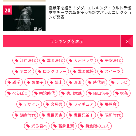
怪獣革を纏う！ダダ、エレキング…ウルトラ怪
20
獣モチーフの革を使った新アパレルコレクショ
ンが発表
ランキングを表示
江戸時代
戦国時代
大河ドラマ
平安時代
アニメ
ロングセラー
戦国武将
スイーツ
雑学
お菓子
幕末
漫画
時代劇
テレビ
べらぼう
明治時代
徳川家康
織田信長
抹茶
デザイン
文房具
フィギュア
展覧会
鎌倉時代
豊臣秀吉
豊臣兄弟！
昭和時代
光る君へ
葛飾北斎
鎌倉殿の13人