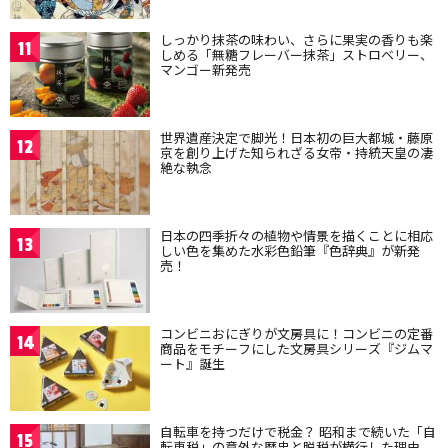
しっかり抹茶の味わい、さらに果実の香りも楽
11
しめる「無糖フレーバー抹茶」ストロベリー、
マンゴー新発売
世界遺産決定で脚光！日本初の巨大都城・藤原
12
京を創り上げた知られざる女帝・持統天皇の凄
絶な執念
日本の四季折々の植物や情景を描くことに相応
13
しい色を集めた水彩色鉛筆『色辞典』が新発
売！
コンビニおにぎりが文房具に！コンビニの定番
14
商品をモチーフにした文房具シリーズ『ジムマ
ート』誕生
自転車を持つだけで税金？ 昭和まで続いた「自
15
転車税」の意外な歴史と脱税が横行した理由