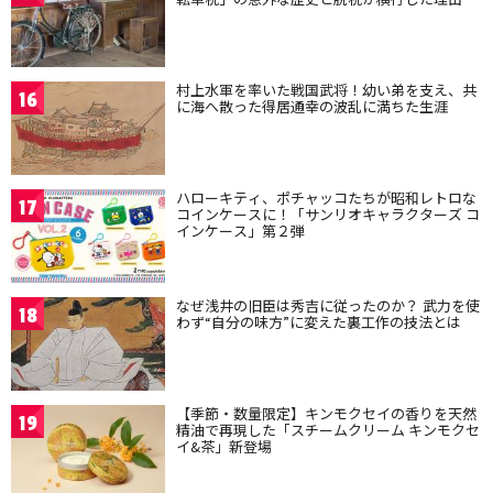
村上水軍を率いた戦国武将！幼い弟を支え、共
16
に海へ散った得居通幸の波乱に満ちた生涯
ハローキティ、ポチャッコたちが昭和レトロな
17
コインケースに！「サンリオキャラクターズ コ
インケース」第２弾
なぜ浅井の旧臣は秀吉に従ったのか？ 武力を使
18
わず“自分の味方”に変えた裏工作の技法とは
【季節・数量限定】キンモクセイの香りを天然
19
精油で再現した「スチームクリーム キンモクセ
イ&茶」新登場