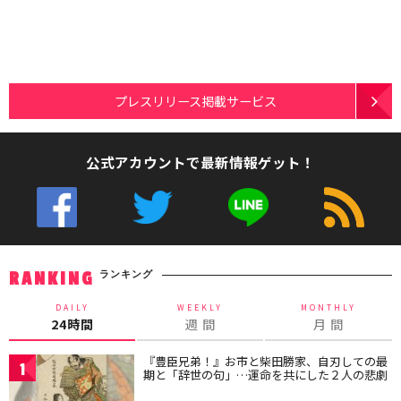
プレスリリース掲載サービス
公式アカウントで最新情報ゲット！
ランキング
RANKING
DAILY
WEEKLY
MONTHLY
24時間
週 間
月 間
『豊臣兄弟！』お市と柴田勝家、自刃しての最
1
期と「辞世の句」…運命を共にした２人の悲劇