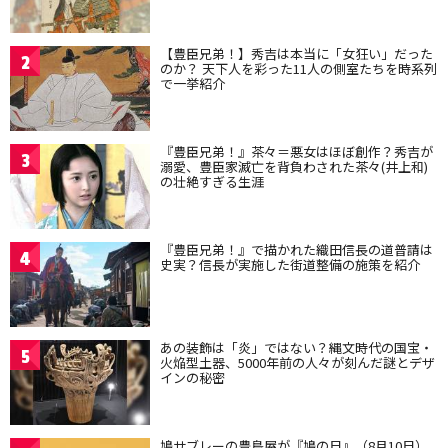
【豊臣兄弟！】秀吉は本当に「女狂い」だった
2
のか？ 天下人を彩った11人の側室たちを時系列
で一挙紹介
『豊臣兄弟！』茶々＝悪女はほぼ創作？秀吉が
3
溺愛、豊臣家滅亡を背負わされた茶々(井上和)
の壮絶すぎる生涯
『豊臣兄弟！』で描かれた織田信長の道普請は
4
史実？信長が実施した街道整備の施策を紹介
あの装飾は「炎」ではない？縄文時代の国宝・
5
火焔型土器、5000年前の人々が刻んだ謎とデザ
インの秘密
鳩サブレーの豊島屋が『鳩の日』（8月10日）