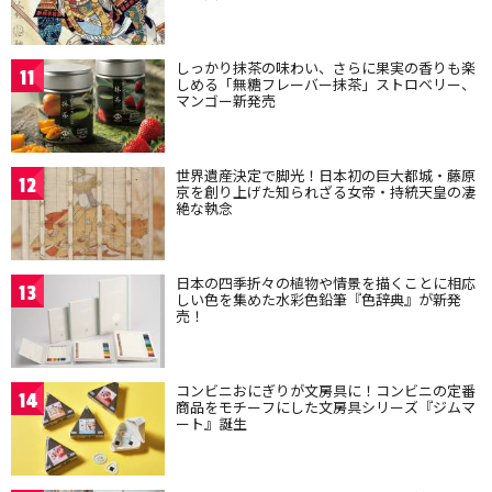
しっかり抹茶の味わい、さらに果実の香りも楽
11
しめる「無糖フレーバー抹茶」ストロベリー、
マンゴー新発売
世界遺産決定で脚光！日本初の巨大都城・藤原
12
京を創り上げた知られざる女帝・持統天皇の凄
絶な執念
日本の四季折々の植物や情景を描くことに相応
13
しい色を集めた水彩色鉛筆『色辞典』が新発
売！
コンビニおにぎりが文房具に！コンビニの定番
14
商品をモチーフにした文房具シリーズ『ジムマ
ート』誕生