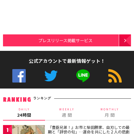
プレスリリース掲載サービス
公式アカウントで最新情報ゲット！
ランキング
RANKING
DAILY
WEEKLY
MONTHLY
24時間
週 間
月 間
『豊臣兄弟！』お市と柴田勝家、自刃しての最
1
期と「辞世の句」…運命を共にした２人の悲劇