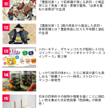
『豊臣兄弟！』で萩原護が演じる武将・小堀正
11
次とは？秀長・秀吉・家康が重用、“出家を重
ねた実務派”の生涯
【豊臣兄弟！】2度の改易から復活した武将・
12
多賀秀種とは？豊臣秀長に仕えた半年間と波乱
の生涯
ハローキティ、ポチャッコたちが昭和レトロな
13
コインケースに！「サンリオキャラクターズ コ
インケース」第２弾
しっかり抹茶の味わい、さらに果実の香りも楽
14
しめる「無糖フレーバー抹茶」ストロベリー、
マンゴー新発売
日本の四季折々の植物や情景を描くことに相応
15
しい色を集めた水彩色鉛筆『色辞典』が新発
売！