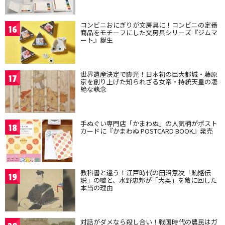
コンビニおにぎりが文房具に！コンビニの定番
16
商品をモチーフにした文房具シリーズ『ジムマ
ート』誕生
世界遺産決定で脚光！日本初の巨大都城・藤原
17
京を創り上げた知られざる女帝・持統天皇の凄
絶な執念
手ぬぐい専門店「かまわぬ」の人気柄がポスト
18
カードに『かまわぬ POSTCARD BOOK』発売
教科書と違う！江戸時代の田沼意次「賄賂伝
19
説」の嘘と、水野忠邦が「大奥」を敵に回した
本当の理由
対話がダメなら殺し合い！戦国時代の農民はガ