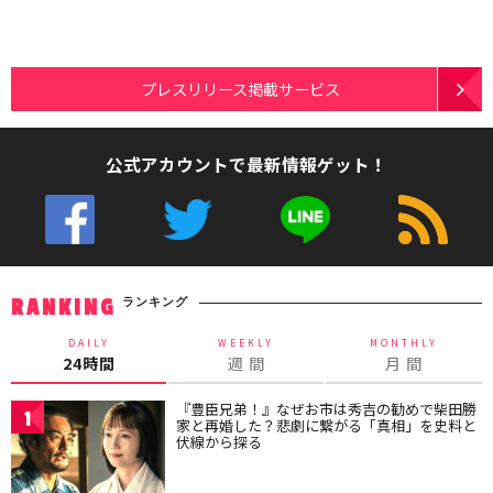
プレスリリース掲載サービス
公式アカウントで最新情報ゲット！
ランキング
RANKING
DAILY
WEEKLY
MONTHLY
24時間
週 間
月 間
『豊臣兄弟！』なぜお市は秀吉の勧めで柴田勝
1
家と再婚した？悲劇に繋がる「真相」を史料と
伏線から探る