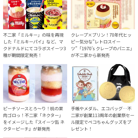
不二家「ミルキー」の味を再現
クレープ×プリン！70年代ヒッ
した『ミルキーパイ』など、マ
ピー気分な”レトロスイー
クドナルドにてコラボスイーツ3
ツ”「1970’s クレープのパニエ」
種が期間限定発売！
が不二家から新発売
ピーチソースとろ～り！桃の果
手帳やメダル、エコバッグ…不
肉ゴロっ！不二家「ネクター」
二家が創業113周年の創業祭セー
をイメージした『スイーツ缶 ネ
ル限定でペコちゃんグッズをプ
クターピーチ』が新発売
レゼント！