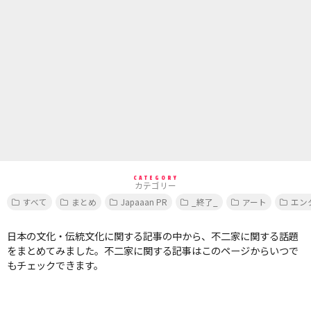
CATEGORY
カテゴリー
すべて
まとめ
Japaaan PR
_終了_
アート
エン
日本の文化・伝統文化に関する記事の中から、不二家に関する話題
をまとめてみました。不二家に関する記事はこのページからいつで
もチェックできます。