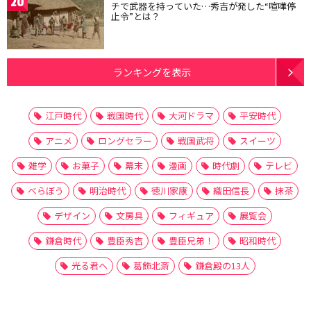
20
チで武器を持っていた…秀吉が発した“喧嘩停
止令”とは？
ランキングを表示
江戸時代
戦国時代
大河ドラマ
平安時代
アニメ
ロングセラー
戦国武将
スイーツ
雑学
お菓子
幕末
漫画
時代劇
テレビ
べらぼう
明治時代
徳川家康
織田信長
抹茶
デザイン
文房具
フィギュア
展覧会
鎌倉時代
豊臣秀吉
豊臣兄弟！
昭和時代
光る君へ
葛飾北斎
鎌倉殿の13人