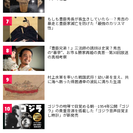
もしも豊臣秀長が長生きしていたら…？秀吉の
7
暴走と豊臣家滅亡を防げた「最強のカリスマ
性」
『豊臣兄弟！』三法師の誘拐は史実？秀吉
8
の“暴挙”、お市＆勝家再婚の真意…第30回放送
の真相考察
村上水軍を率いた戦国武将！幼い弟を支え、共
9
に海へ散った得居通幸の波乱に満ちた生涯
ゴジラの咆哮で目覚める朝…1954年公開『ゴジ
10
ラ』の貴重音源を搭載した「ゴジラ音声目覚ま
し時計」が新発売