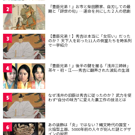
『豊臣兄弟！』お市と柴田勝家、自刃しての最
2
期と「辞世の句」…運命を共にした２人の悲劇
【豊臣兄弟！】秀吉は本当に「女狂い」だった
3
のか？ 天下人を彩った11人の側室たちを時系列
で一挙紹介
『豊臣兄弟！』後半の鍵を握る「浅井三姉妹」
4
茶々・初・江——秀吉に翻弄された波乱の生涯
なぜ浅井の旧臣は秀吉に従ったのか？ 武力を使
5
わず“自分の味方”に変えた裏工作の技法とは
あの装飾は「炎」ではない？縄文時代の国宝・
6
火焔型土器、5000年前の人々が刻んだ謎とデザ
インの秘密