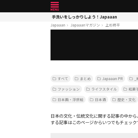
手洗いをしっかりしよう！Japaaan
Japaaan
Japaaanマガジン
上杉柊平
すべて
まとめ
Japaaan PR
_
ファッション
ライフスタイル
和菓
日本画・浮世絵
日本酒
歴史・文化
日本の文化・伝統文化に関する記事の中から
する記事はこのページからいつでもチェック