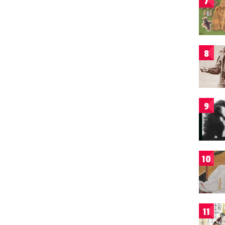
7
8
9
10
11