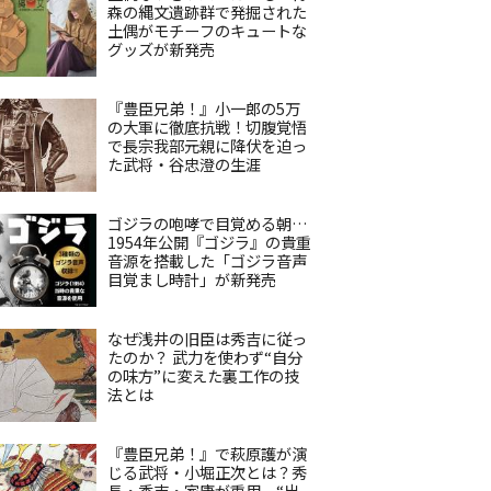
森の縄文遺跡群で発掘された
土偶がモチーフのキュートな
グッズが新発売
『豊臣兄弟！』小一郎の5万
の大軍に徹底抗戦！切腹覚悟
で長宗我部元親に降伏を迫っ
た武将・谷忠澄の生涯
ゴジラの咆哮で目覚める朝…
1954年公開『ゴジラ』の貴重
音源を搭載した「ゴジラ音声
目覚まし時計」が新発売
なぜ浅井の旧臣は秀吉に従っ
たのか？ 武力を使わず“自分
の味方”に変えた裏工作の技
法とは
『豊臣兄弟！』で萩原護が演
じる武将・小堀正次とは？秀
長・秀吉・家康が重用、“出