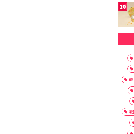
20
戦
織