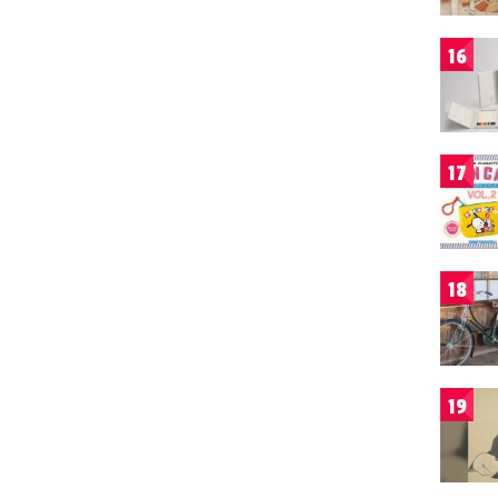
16
17
18
19