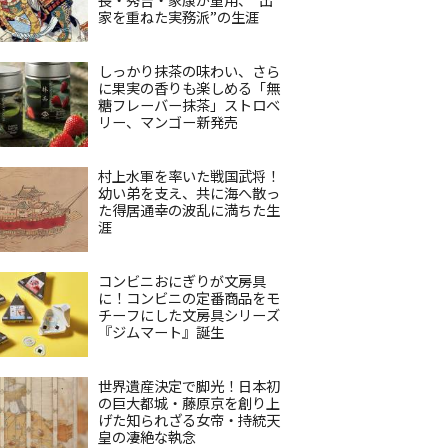
家を重ねた実務派”の生涯
しっかり抹茶の味わい、さら
に果実の香りも楽しめる「無
糖フレーバー抹茶」ストロベ
リー、マンゴー新発売
村上水軍を率いた戦国武将！
幼い弟を支え、共に海へ散っ
た得居通幸の波乱に満ちた生
涯
コンビニおにぎりが文房具
に！コンビニの定番商品をモ
チーフにした文房具シリーズ
『ジムマート』誕生
世界遺産決定で脚光！日本初
の巨大都城・藤原京を創り上
げた知られざる女帝・持統天
皇の凄絶な執念