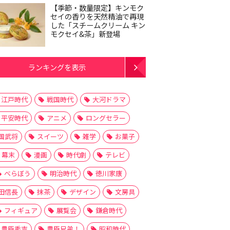
【季節・数量限定】キンモク
セイの香りを天然精油で再現
した「スチームクリーム キン
モクセイ&茶」新登場
ランキングを表示
江戸時代
戦国時代
大河ドラマ
平安時代
アニメ
ロングセラー
国武将
スイーツ
雑学
お菓子
幕末
漫画
時代劇
テレビ
べらぼう
明治時代
徳川家康
田信長
抹茶
デザイン
文房具
フィギュア
展覧会
鎌倉時代
豊臣秀吉
豊臣兄弟！
昭和時代