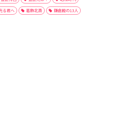
光る君へ
葛飾北斎
鎌倉殿の13人