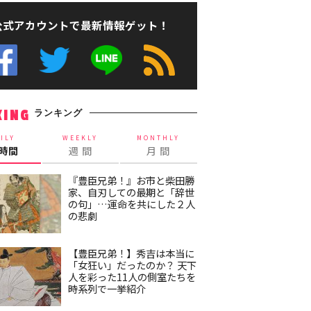
公式アカウントで最新情報ゲット！
ランキング
KING
ILY
WEEKLY
MONTHLY
4時間
週 間
月 間
『豊臣兄弟！』お市と柴田勝
家、自刃しての最期と「辞世
の句」…運命を共にした２人
の悲劇
【豊臣兄弟！】秀吉は本当に
「女狂い」だったのか？ 天下
人を彩った11人の側室たちを
時系列で一挙紹介