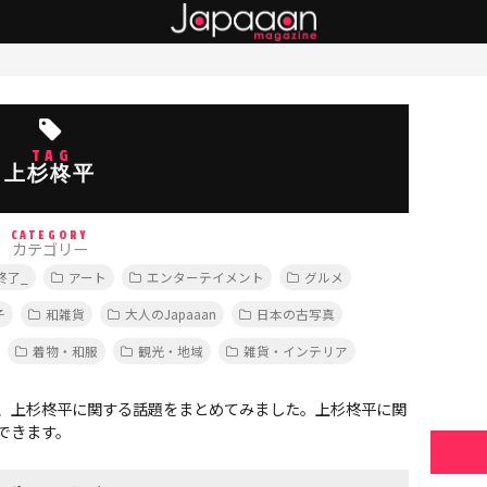
TAG
上杉柊平
CATEGORY
カテゴリー
終了_
アート
エンターテイメント
グルメ
子
和雑貨
大人のJapaaan
日本の古写真
着物・和服
観光・地域
雑貨・インテリア
、上杉柊平に関する話題をまとめてみました。上杉柊平に関
できます。