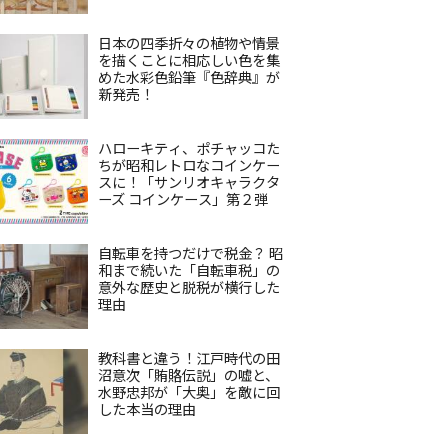
日本の四季折々の植物や情景
を描くことに相応しい色を集
めた水彩色鉛筆『色辞典』が
新発売！
ハローキティ、ポチャッコた
ちが昭和レトロなコインケー
スに！「サンリオキャラクタ
ーズ コインケース」第２弾
自転車を持つだけで税金？ 昭
和まで続いた「自転車税」の
意外な歴史と脱税が横行した
理由
教科書と違う！江戸時代の田
沼意次「賄賂伝説」の嘘と、
水野忠邦が「大奥」を敵に回
した本当の理由