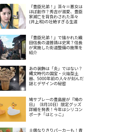
『豊臣兄弟！』茶々＝悪女は
ほぼ創作？秀吉が溺愛、豊臣
家滅亡を背負わされた茶々
(井上和)の壮絶すぎる生涯
『豊臣兄弟！』で描かれた織
田信長の道普請は史実？信長
が実施した街道整備の施策を
紹介
あの装飾は「炎」ではない？
縄文時代の国宝・火焔型土
器、5000年前の人々が刻んだ
謎とデザインの秘密
鳩サブレーの豊島屋が『鳩の
日』（8月10日）限定グッズ
詳細を発表！今年はシリコン
ポーチ「はとっこ」
土偶なりきりパーカーも！青