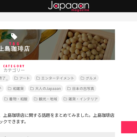
TAG
上島珈琲店
CATEGORY
カテゴリー
終了_
アート
エンターテイメント
グルメ
子
和雑貨
大人のJapaaan
日本の古写真
着物・和服
観光・地域
雑貨・インテリア
、上島珈琲店に関する話題をまとめてみました。上島珈琲店
ックできます。