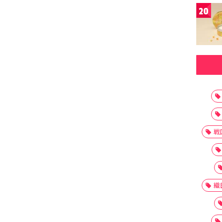
20
戦
織