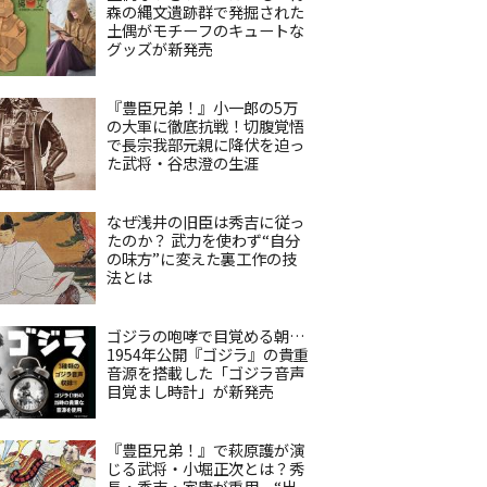
森の縄文遺跡群で発掘された
土偶がモチーフのキュートな
グッズが新発売
『豊臣兄弟！』小一郎の5万
の大軍に徹底抗戦！切腹覚悟
で長宗我部元親に降伏を迫っ
た武将・谷忠澄の生涯
なぜ浅井の旧臣は秀吉に従っ
たのか？ 武力を使わず“自分
の味方”に変えた裏工作の技
法とは
ゴジラの咆哮で目覚める朝…
1954年公開『ゴジラ』の貴重
音源を搭載した「ゴジラ音声
目覚まし時計」が新発売
『豊臣兄弟！』で萩原護が演
じる武将・小堀正次とは？秀
長・秀吉・家康が重用、“出