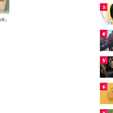
3
珈琲」
！
4
5
6