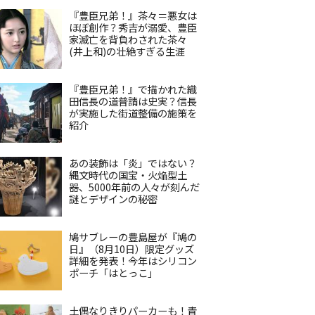
『豊臣兄弟！』茶々＝悪女は
ほぼ創作？秀吉が溺愛、豊臣
家滅亡を背負わされた茶々
(井上和)の壮絶すぎる生涯
『豊臣兄弟！』で描かれた織
田信長の道普請は史実？信長
が実施した街道整備の施策を
紹介
あの装飾は「炎」ではない？
縄文時代の国宝・火焔型土
器、5000年前の人々が刻んだ
謎とデザインの秘密
鳩サブレーの豊島屋が『鳩の
日』（8月10日）限定グッズ
詳細を発表！今年はシリコン
ポーチ「はとっこ」
土偶なりきりパーカーも！青