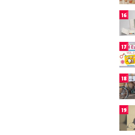
16
17
18
19