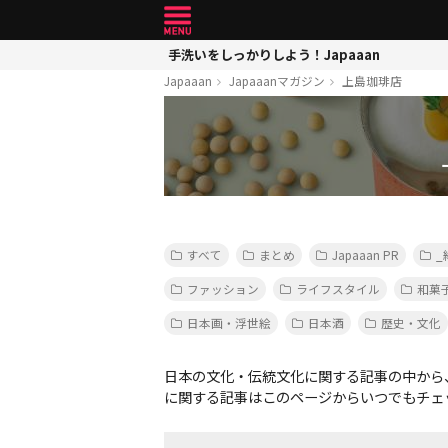
手洗いをしっかりしよう！Japaaan
Japaaan
Japaaanマガジン
上島珈琲店
すべて
まとめ
Japaaan PR
_
ファッション
ライフスタイル
和菓
日本画・浮世絵
日本酒
歴史・文化
日本の文化・伝統文化に関する記事の中から
に関する記事はこのページからいつでもチェ