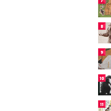
7
8
9
10
11