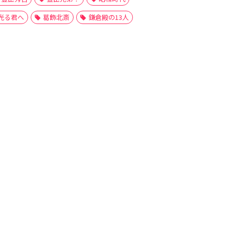
光る君へ
葛飾北斎
鎌倉殿の13人