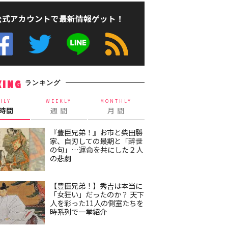
公式アカウントで最新情報ゲット！
ランキング
KING
ILY
WEEKLY
MONTHLY
4時間
週 間
月 間
『豊臣兄弟！』お市と柴田勝
家、自刃しての最期と「辞世
の句」…運命を共にした２人
の悲劇
【豊臣兄弟！】秀吉は本当に
「女狂い」だったのか？ 天下
人を彩った11人の側室たちを
時系列で一挙紹介