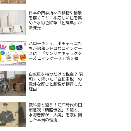
日本の四季折々の植物や情景
を描くことに相応しい色を集
めた水彩色鉛筆『色辞典』が
新発売！
ハローキティ、ポチャッコた
ちが昭和レトロなコインケー
スに！「サンリオキャラクタ
ーズ コインケース」第２弾
自転車を持つだけで税金？ 昭
和まで続いた「自転車税」の
意外な歴史と脱税が横行した
理由
教科書と違う！江戸時代の田
沼意次「賄賂伝説」の嘘と、
水野忠邦が「大奥」を敵に回
した本当の理由