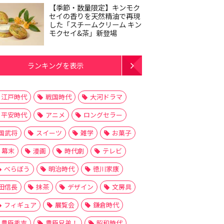
【季節・数量限定】キンモク
セイの香りを天然精油で再現
した「スチームクリーム キン
モクセイ&茶」新登場
ランキングを表示
江戸時代
戦国時代
大河ドラマ
平安時代
アニメ
ロングセラー
国武将
スイーツ
雑学
お菓子
幕末
漫画
時代劇
テレビ
べらぼう
明治時代
徳川家康
田信長
抹茶
デザイン
文房具
フィギュア
展覧会
鎌倉時代
豊臣秀吉
豊臣兄弟！
昭和時代