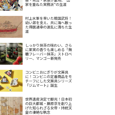
家を重ねた実務派”の生涯
村上水軍を率いた戦国武将！
幼い弟を支え、共に海へ散っ
た得居通幸の波乱に満ちた生
涯
しっかり抹茶の味わい、さら
に果実の香りも楽しめる「無
糖フレーバー抹茶」ストロベ
リー、マンゴー新発売
コンビニおにぎりが文房具
に！コンビニの定番商品をモ
チーフにした文房具シリーズ
『ジムマート』誕生
世界遺産決定で脚光！日本初
の巨大都城・藤原京を創り上
げた知られざる女帝・持統天
皇の凄絶な執念