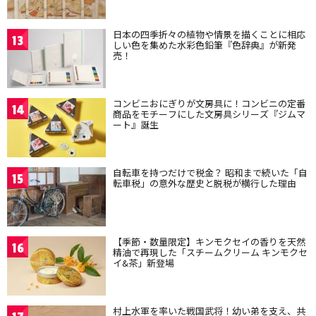
日本の四季折々の植物や情景を描くことに相応
13
しい色を集めた水彩色鉛筆『色辞典』が新発
売！
コンビニおにぎりが文房具に！コンビニの定番
14
商品をモチーフにした文房具シリーズ『ジムマ
ート』誕生
自転車を持つだけで税金？ 昭和まで続いた「自
15
転車税」の意外な歴史と脱税が横行した理由
【季節・数量限定】キンモクセイの香りを天然
16
精油で再現した「スチームクリーム キンモクセ
イ&茶」新登場
村上水軍を率いた戦国武将！幼い弟を支え、共