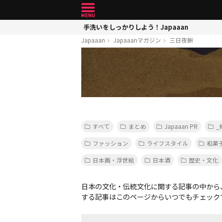
手洗いをしっかりしよう！Japaaan
Japaaan
Japaaanマガジン
三日夜餅
すべて
まとめ
Japaaan PR
_
ファッション
ライフスタイル
和菓
日本画・浮世絵
日本酒
歴史・文化
日本の文化・伝統文化に関する記事の中から
する記事はこのページからいつでもチェック