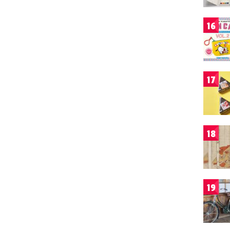
16
17
18
19