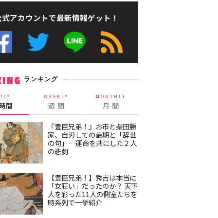
公式アカウントで最新情報ゲット！
ランキング
KING
ILY
WEEKLY
MONTHLY
4時間
週 間
月 間
『豊臣兄弟！』お市と柴田勝
家、自刃しての最期と「辞世
の句」…運命を共にした２人
の悲劇
【豊臣兄弟！】秀吉は本当に
「女狂い」だったのか？ 天下
人を彩った11人の側室たちを
時系列で一挙紹介