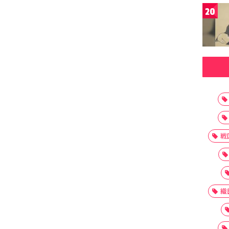
20
戦
織