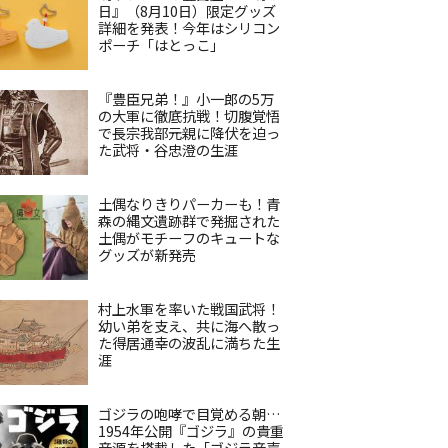
日』（8月10日）限定グッズ
詳細を発表！今年はシリコン
ポーチ「はとっこ」
『豊臣兄弟！』小一郎の5万
の大軍に徹底抗戦！切腹覚悟
で長宗我部元親に降伏を迫っ
た武将・谷忠澄の生涯
土偶なりきりパーカーも！青
森の縄文遺跡群で発掘された
土偶がモチーフのキュートな
グッズが新発売
村上水軍を率いた戦国武将！
幼い弟を支え、共に海へ散っ
た得居通幸の波乱に満ちた生
涯
ゴジラの咆哮で目覚める朝…
1954年公開『ゴジラ』の貴重
音源を搭載した「ゴジラ音声