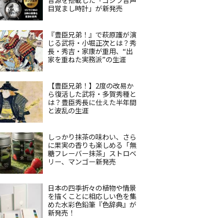
目覚まし時計」が新発売
『豊臣兄弟！』で萩原護が演
じる武将・小堀正次とは？秀
長・秀吉・家康が重用、“出
家を重ねた実務派”の生涯
【豊臣兄弟！】2度の改易か
ら復活した武将・多賀秀種と
は？豊臣秀長に仕えた半年間
と波乱の生涯
しっかり抹茶の味わい、さら
に果実の香りも楽しめる「無
糖フレーバー抹茶」ストロベ
リー、マンゴー新発売
日本の四季折々の植物や情景
を描くことに相応しい色を集
めた水彩色鉛筆『色辞典』が
新発売！