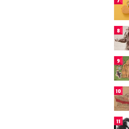
7
8
9
10
11