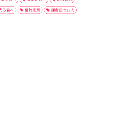
光る君へ
葛飾北斎
鎌倉殿の13人