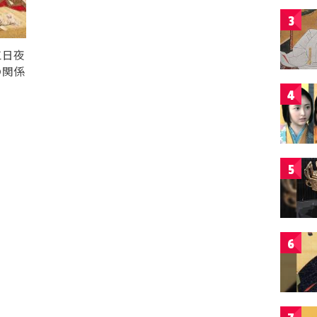
3
三日夜
の関係
4
5
6