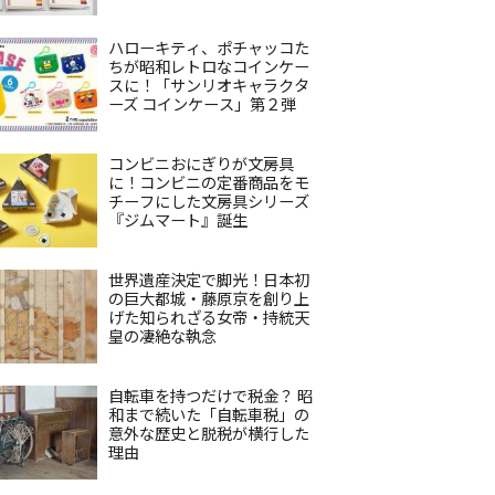
ハローキティ、ポチャッコた
ちが昭和レトロなコインケー
スに！「サンリオキャラクタ
ーズ コインケース」第２弾
コンビニおにぎりが文房具
に！コンビニの定番商品をモ
チーフにした文房具シリーズ
『ジムマート』誕生
世界遺産決定で脚光！日本初
の巨大都城・藤原京を創り上
げた知られざる女帝・持統天
皇の凄絶な執念
自転車を持つだけで税金？ 昭
和まで続いた「自転車税」の
意外な歴史と脱税が横行した
理由