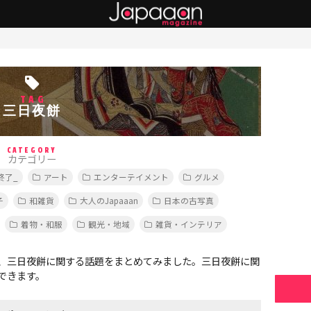
TAG
三日夜餅
CATEGORY
カテゴリー
終了_
アート
エンターテイメント
グルメ
子
和雑貨
大人のJapaaan
日本の古写真
着物・和服
観光・地域
雑貨・インテリア
、三日夜餅に関する話題をまとめてみました。三日夜餅に関
できます。