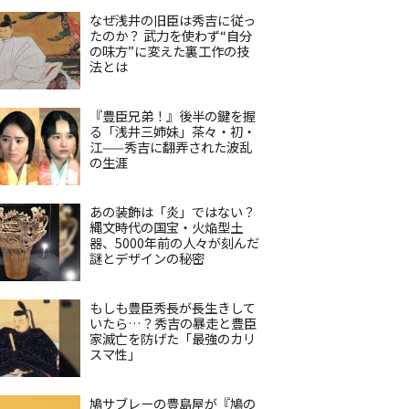
なぜ浅井の旧臣は秀吉に従っ
たのか？ 武力を使わず“自分
の味方”に変えた裏工作の技
法とは
『豊臣兄弟！』後半の鍵を握
る「浅井三姉妹」茶々・初・
江——秀吉に翻弄された波乱
の生涯
あの装飾は「炎」ではない？
縄文時代の国宝・火焔型土
器、5000年前の人々が刻んだ
謎とデザインの秘密
もしも豊臣秀長が長生きして
いたら…？秀吉の暴走と豊臣
家滅亡を防げた「最強のカリ
スマ性」
鳩サブレーの豊島屋が『鳩の