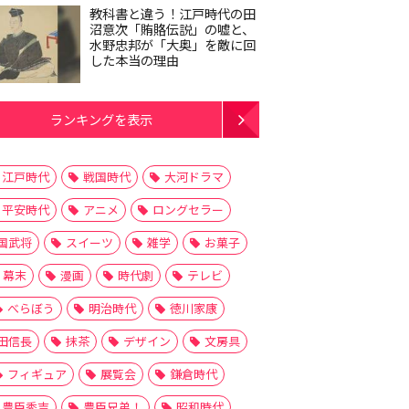
教科書と違う！江戸時代の田
沼意次「賄賂伝説」の嘘と、
水野忠邦が「大奥」を敵に回
した本当の理由
ランキングを表示
江戸時代
戦国時代
大河ドラマ
平安時代
アニメ
ロングセラー
国武将
スイーツ
雑学
お菓子
幕末
漫画
時代劇
テレビ
べらぼう
明治時代
徳川家康
田信長
抹茶
デザイン
文房具
フィギュア
展覧会
鎌倉時代
豊臣秀吉
豊臣兄弟！
昭和時代