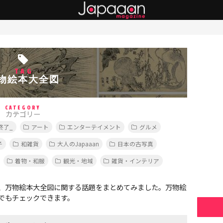
TAG
物絵本大全図
CATEGORY
カテゴリー
終了_
アート
エンターテイメント
グルメ
子
和雑貨
大人のJapaaan
日本の古写真
着物・和服
観光・地域
雑貨・インテリア
、万物絵本大全図に関する話題をまとめてみました。万物絵
でもチェックできます。