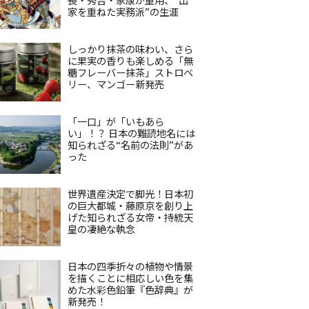
家を重ねた実務派”の生涯
しっかり抹茶の味わい、さら
に果実の香りも楽しめる「無
糖フレーバー抹茶」ストロベ
リー、マンゴー新発売
「一口」が「いもあら
い」！？ 日本の難読地名には
知られざる“名前の法則”があ
った
世界遺産決定で脚光！日本初
の巨大都城・藤原京を創り上
げた知られざる女帝・持統天
皇の凄絶な執念
日本の四季折々の植物や情景
を描くことに相応しい色を集
めた水彩色鉛筆『色辞典』が
新発売！