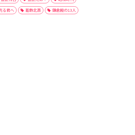
光る君へ
葛飾北斎
鎌倉殿の13人