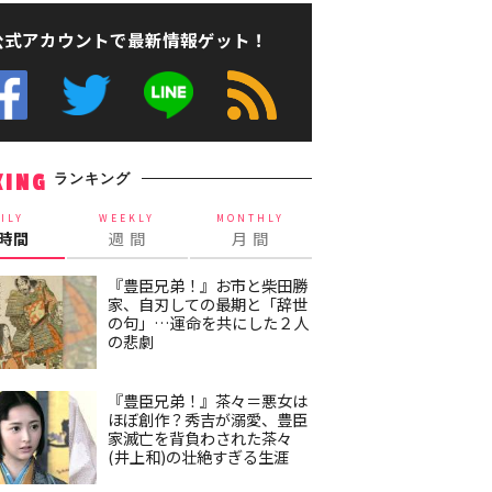
公式アカウントで最新情報ゲット！
ランキング
KING
ILY
WEEKLY
MONTHLY
4時間
週 間
月 間
『豊臣兄弟！』お市と柴田勝
家、自刃しての最期と「辞世
の句」…運命を共にした２人
の悲劇
『豊臣兄弟！』茶々＝悪女は
ほぼ創作？秀吉が溺愛、豊臣
家滅亡を背負わされた茶々
(井上和)の壮絶すぎる生涯