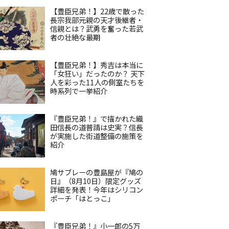
【豊臣兄弟！】22歳で散った
長宗我部元親の天才後継者・
信親とは？武勇を奮った若武
者の壮絶な最期
【豊臣兄弟！】秀吉は本当に
「女狂い」だったのか？ 天下
人を彩った11人の側室たちを
時系列で一挙紹介
『豊臣兄弟！』で描かれた織
田信長の道普請は史実？信長
が実施した街道整備の施策を
紹介
鳩サブレーの豊島屋が『鳩の
日』（8月10日）限定グッズ
詳細を発表！今年はシリコン
ポーチ「はとっこ」
『豊臣兄弟！』小一郎の5万