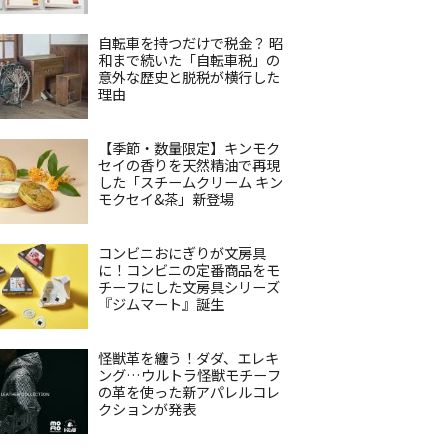
自転車を持つだけで税金？ 昭
和まで続いた「自転車税」の
意外な歴史と脱税が横行した
理由
【季節・数量限定】キンモク
セイの香りを天然精油で再現
した「スチームクリーム キン
モクセイ&茶」新登場
コンビニおにぎりが文房具
に！コンビニの定番商品をモ
チーフにした文房具シリーズ
『ジムマート』誕生
怪獣革を纏う！ダダ、エレキ
ング…ウルトラ怪獣モチーフ
の革を使った新アパレルコレ
クションが発表