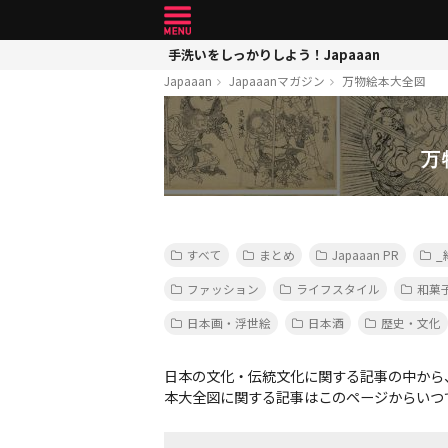
手洗いをしっかりしよう！Japaaan
Japaaan
Japaaanマガジン
万物絵本大全図
万
すべて
まとめ
Japaaan PR
_
ファッション
ライフスタイル
和菓
日本画・浮世絵
日本酒
歴史・文化
日本の文化・伝統文化に関する記事の中から
本大全図に関する記事はこのページからいつ