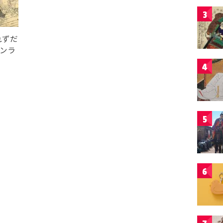
3
れずだ
オンラ
4
5
6