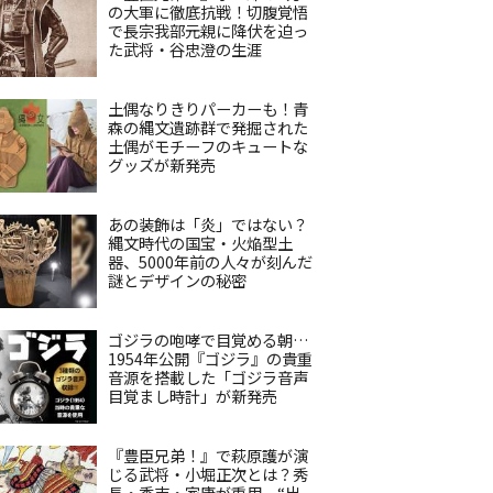
の大軍に徹底抗戦！切腹覚悟
で長宗我部元親に降伏を迫っ
た武将・谷忠澄の生涯
土偶なりきりパーカーも！青
森の縄文遺跡群で発掘された
土偶がモチーフのキュートな
グッズが新発売
あの装飾は「炎」ではない？
縄文時代の国宝・火焔型土
器、5000年前の人々が刻んだ
謎とデザインの秘密
ゴジラの咆哮で目覚める朝…
1954年公開『ゴジラ』の貴重
音源を搭載した「ゴジラ音声
目覚まし時計」が新発売
『豊臣兄弟！』で萩原護が演
じる武将・小堀正次とは？秀
長・秀吉・家康が重用、“出