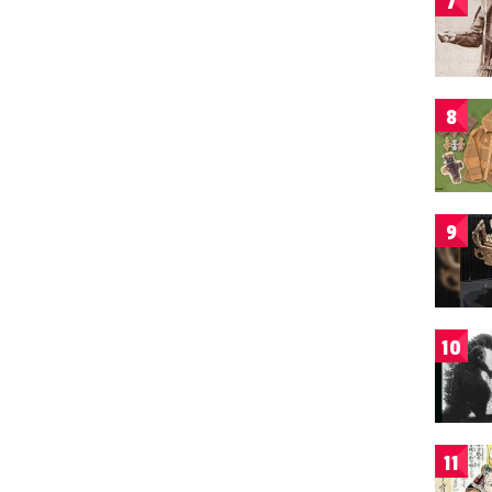
7
8
9
10
11