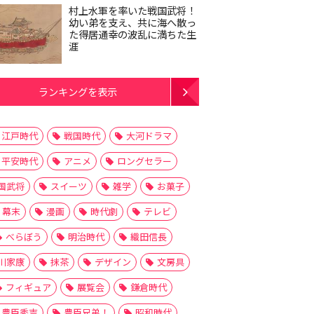
村上水軍を率いた戦国武将！
幼い弟を支え、共に海へ散っ
た得居通幸の波乱に満ちた生
涯
ランキングを表示
江戸時代
戦国時代
大河ドラマ
平安時代
アニメ
ロングセラー
国武将
スイーツ
雑学
お菓子
幕末
漫画
時代劇
テレビ
べらぼう
明治時代
織田信長
川家康
抹茶
デザイン
文房具
フィギュア
展覧会
鎌倉時代
豊臣秀吉
豊臣兄弟！
昭和時代