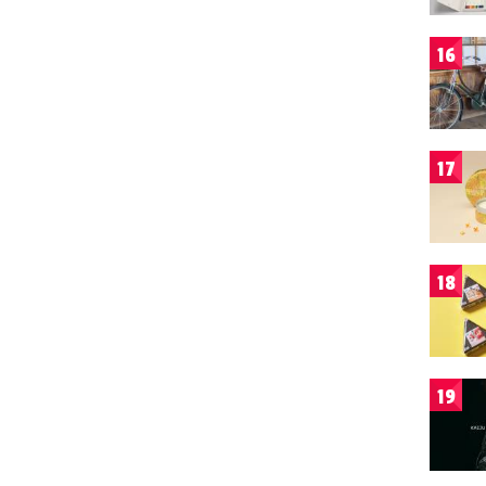
16
17
18
19