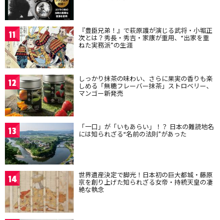
『豊臣兄弟！』で萩原護が演じる武将・小堀正
11
次とは？秀長・秀吉・家康が重用、“出家を重
ねた実務派”の生涯
しっかり抹茶の味わい、さらに果実の香りも楽
12
しめる「無糖フレーバー抹茶」ストロベリー、
マンゴー新発売
「一口」が「いもあらい」！？ 日本の難読地名
13
には知られざる“名前の法則”があった
世界遺産決定で脚光！日本初の巨大都城・藤原
14
京を創り上げた知られざる女帝・持統天皇の凄
絶な執念