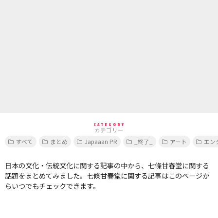
CATEGORY
カテゴリー
すべて
まとめ
Japaaan PR
_終了_
アート
エン
日本の文化・伝統文化に関する記事の中から、七條甘春堂に関する
話題をまとめてみました。七條甘春堂に関する記事はこのページか
らいつでもチェックできます。