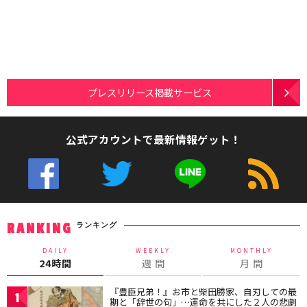
プレスリリース掲載サービス
公式アカウントで最新情報ゲット！
ランキング
RANKING
DAILY
WEEKLY
MONTHLY
24時間
週 間
月 間
『豊臣兄弟！』お市と柴田勝家、自刃しての最
1
期と「辞世の句」…運命を共にした２人の悲劇