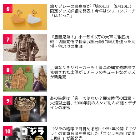
鳩サブレーの豊島屋が『鳩の日』（8月10日）
6
限定グッズ詳細を発表！今年はシリコンポーチ
「はとっこ」
『豊臣兄弟！』小一郎の5万の大軍に徹底抗
7
戦！切腹覚悟で長宗我部元親に降伏を迫った武
将・谷忠澄の生涯
土偶なりきりパーカーも！青森の縄文遺跡群で
8
発掘された土偶がモチーフのキュートなグッズ
が新発売
あの装飾は「炎」ではない？縄文時代の国宝・
9
火焔型土器、5000年前の人々が刻んだ謎とデザ
インの秘密
ゴジラの咆哮で目覚める朝…1954年公開『ゴジ
10
ラ』の貴重音源を搭載した「ゴジラ音声目覚ま
し時計」が新発売