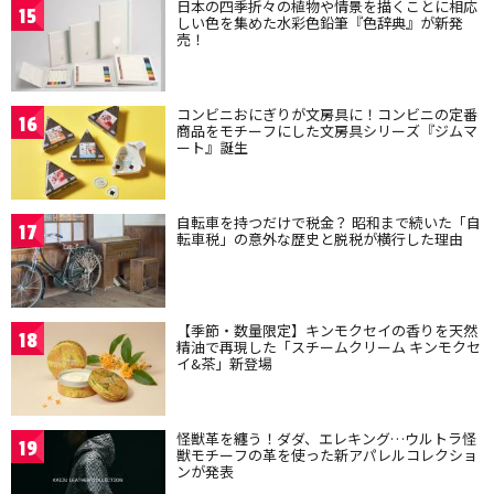
日本の四季折々の植物や情景を描くことに相応
15
しい色を集めた水彩色鉛筆『色辞典』が新発
売！
コンビニおにぎりが文房具に！コンビニの定番
16
商品をモチーフにした文房具シリーズ『ジムマ
ート』誕生
自転車を持つだけで税金？ 昭和まで続いた「自
17
転車税」の意外な歴史と脱税が横行した理由
【季節・数量限定】キンモクセイの香りを天然
18
精油で再現した「スチームクリーム キンモクセ
イ&茶」新登場
怪獣革を纏う！ダダ、エレキング…ウルトラ怪
19
獣モチーフの革を使った新アパレルコレクショ
ンが発表