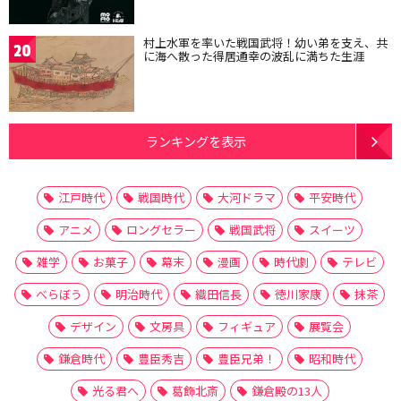
村上水軍を率いた戦国武将！幼い弟を支え、共
20
に海へ散った得居通幸の波乱に満ちた生涯
ランキングを表示
江戸時代
戦国時代
大河ドラマ
平安時代
アニメ
ロングセラー
戦国武将
スイーツ
雑学
お菓子
幕末
漫画
時代劇
テレビ
べらぼう
明治時代
織田信長
徳川家康
抹茶
デザイン
文房具
フィギュア
展覧会
鎌倉時代
豊臣秀吉
豊臣兄弟！
昭和時代
光る君へ
葛飾北斎
鎌倉殿の13人