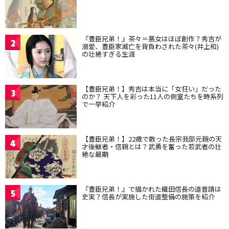
『豊臣兄弟！』茶々＝悪女はほぼ創作？秀吉が
2
溺愛、豊臣家滅亡を背負わされた茶々(井上和)
の壮絶すぎる生涯
【豊臣兄弟！】秀吉は本当に「女狂い」だった
3
のか？ 天下人を彩った11人の側室たちを時系列
で一挙紹介
【豊臣兄弟！】22歳で散った長宗我部元親の天
4
才後継者・信親とは？武勇を奮った若武者の壮
絶な最期
『豊臣兄弟！』で描かれた織田信長の道普請は
5
史実？信長が実施した街道整備の施策を紹介