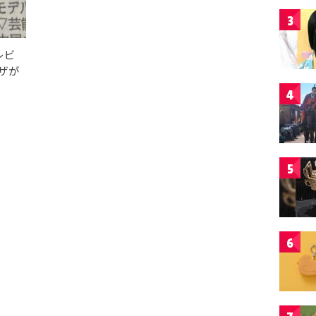
3
レビ
ーザが
4
5
6