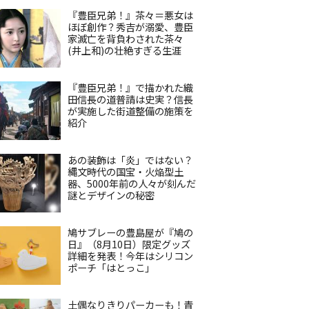
『豊臣兄弟！』茶々＝悪女は
ほぼ創作？秀吉が溺愛、豊臣
家滅亡を背負わされた茶々
(井上和)の壮絶すぎる生涯
『豊臣兄弟！』で描かれた織
田信長の道普請は史実？信長
が実施した街道整備の施策を
紹介
あの装飾は「炎」ではない？
縄文時代の国宝・火焔型土
器、5000年前の人々が刻んだ
謎とデザインの秘密
鳩サブレーの豊島屋が『鳩の
日』（8月10日）限定グッズ
詳細を発表！今年はシリコン
ポーチ「はとっこ」
土偶なりきりパーカーも！青