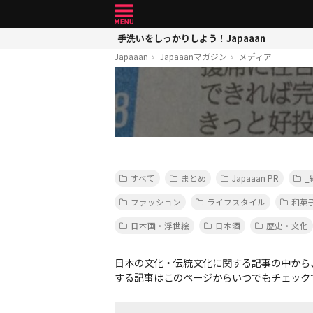
手洗いをしっかりしよう！Japaaan
Japaaan
Japaaanマガジン
メディア
すべて
まとめ
Japaaan PR
_
ファッション
ライフスタイル
和菓
日本画・浮世絵
日本酒
歴史・文化
日本の文化・伝統文化に関する記事の中から
する記事はこのページからいつでもチェック