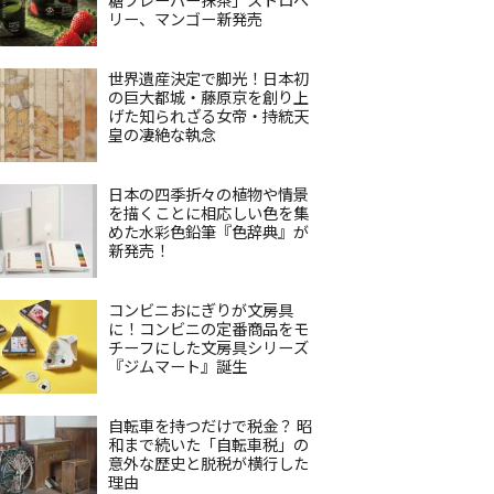
リー、マンゴー新発売
世界遺産決定で脚光！日本初
の巨大都城・藤原京を創り上
げた知られざる女帝・持統天
皇の凄絶な執念
日本の四季折々の植物や情景
を描くことに相応しい色を集
めた水彩色鉛筆『色辞典』が
新発売！
コンビニおにぎりが文房具
に！コンビニの定番商品をモ
チーフにした文房具シリーズ
『ジムマート』誕生
自転車を持つだけで税金？ 昭
和まで続いた「自転車税」の
意外な歴史と脱税が横行した
理由