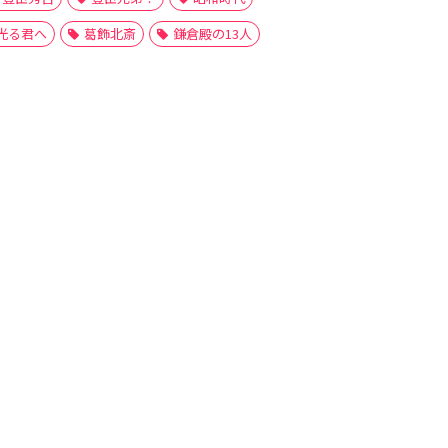
光る君へ
葛飾北斎
鎌倉殿の13人