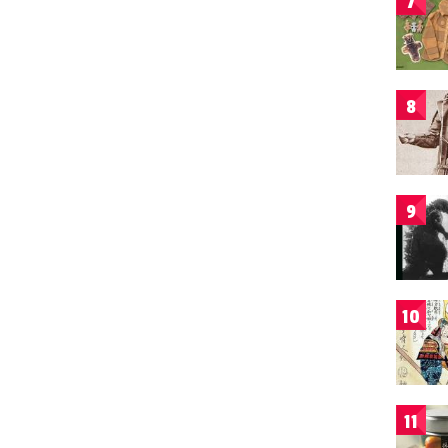
7
8
9
10
11