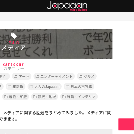
TAG
メディア
CATEGORY
カテゴリー
終了_
アート
エンターテイメント
グルメ
子
和雑貨
大人のJapaaan
日本の古写真
着物・和服
観光・地域
雑貨・インテリア
、メディアに関する話題をまとめてみました。メディアに関
できます。