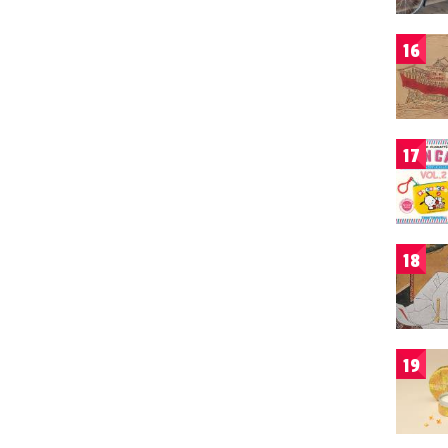
16
17
18
19