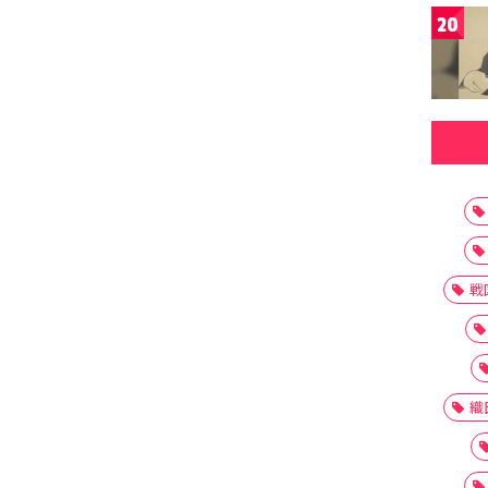
20
戦
織