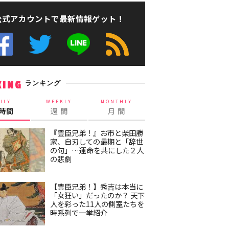
公式アカウントで最新情報ゲット！
ランキング
KING
ILY
WEEKLY
MONTHLY
4時間
週 間
月 間
『豊臣兄弟！』お市と柴田勝
家、自刃しての最期と「辞世
の句」…運命を共にした２人
の悲劇
【豊臣兄弟！】秀吉は本当に
「女狂い」だったのか？ 天下
人を彩った11人の側室たちを
時系列で一挙紹介