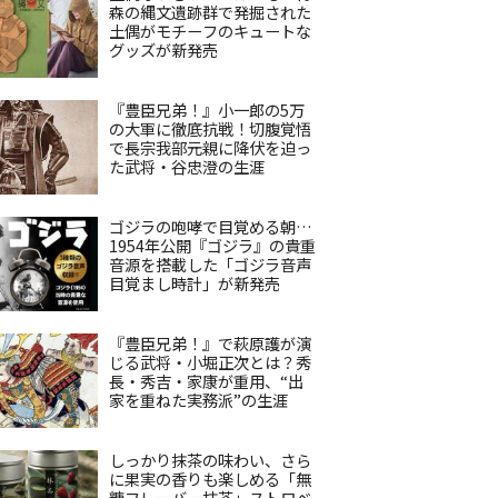
森の縄文遺跡群で発掘された
土偶がモチーフのキュートな
グッズが新発売
『豊臣兄弟！』小一郎の5万
の大軍に徹底抗戦！切腹覚悟
で長宗我部元親に降伏を迫っ
た武将・谷忠澄の生涯
ゴジラの咆哮で目覚める朝…
1954年公開『ゴジラ』の貴重
音源を搭載した「ゴジラ音声
目覚まし時計」が新発売
『豊臣兄弟！』で萩原護が演
じる武将・小堀正次とは？秀
長・秀吉・家康が重用、“出
家を重ねた実務派”の生涯
しっかり抹茶の味わい、さら
に果実の香りも楽しめる「無
糖フレーバー抹茶」ストロベ