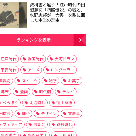
教科書と違う！江戸時代の田
沼意次「賄賂伝説」の嘘と、
水野忠邦が「大奥」を敵に回
した本当の理由
ランキングを表示
江戸時代
戦国時代
大河ドラマ
平安時代
アニメ
ロングセラー
国武将
スイーツ
雑学
お菓子
幕末
漫画
時代劇
テレビ
べらぼう
明治時代
徳川家康
田信長
抹茶
デザイン
文房具
フィギュア
展覧会
鎌倉時代
豊臣秀吉
豊臣兄弟！
昭和時代