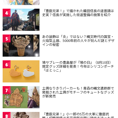
『豊臣兄弟！』で描かれた織田信長の道普請は
4
史実？信長が実施した街道整備の施策を紹介
あの装飾は「炎」ではない？縄文時代の国宝・
5
火焔型土器、5000年前の人々が刻んだ謎とデザ
インの秘密
鳩サブレーの豊島屋が『鳩の日』（8月10日）
6
限定グッズ詳細を発表！今年はシリコンポーチ
「はとっこ」
土偶なりきりパーカーも！青森の縄文遺跡群で
7
発掘された土偶がモチーフのキュートなグッズ
が新発売
『豊臣兄弟！』小一郎の5万の大軍に徹底抗
8
戦！切腹覚悟で長宗我部元親に降伏を迫った武