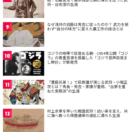
将・谷忠澄の生涯
なぜ浅井の旧臣は秀吉に従ったのか？ 武力を使
9
わず“自分の味方”に変えた裏工作の技法とは
ゴジラの咆哮で目覚める朝…1954年公開『ゴジ
10
ラ』の貴重音源を搭載した「ゴジラ音声目覚ま
し時計」が新発売
『豊臣兄弟！』で萩原護が演じる武将・小堀正
11
次とは？秀長・秀吉・家康が重用、“出家を重
ねた実務派”の生涯
村上水軍を率いた戦国武将！幼い弟を支え、共
12
に海へ散った得居通幸の波乱に満ちた生涯