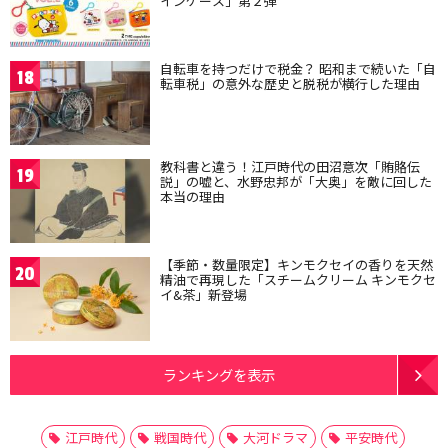
インケース」第２弾
自転車を持つだけで税金？ 昭和まで続いた「自
18
転車税」の意外な歴史と脱税が横行した理由
教科書と違う！江戸時代の田沼意次「賄賂伝
19
説」の嘘と、水野忠邦が「大奥」を敵に回した
本当の理由
【季節・数量限定】キンモクセイの香りを天然
20
精油で再現した「スチームクリーム キンモクセ
イ&茶」新登場
ランキングを表示
江戸時代
戦国時代
大河ドラマ
平安時代