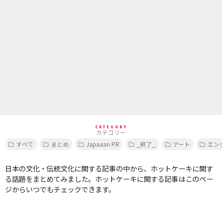
CATEGORY
カテゴリー
すべて
まとめ
Japaaan PR
_終了_
アート
エン
日本の文化・伝統文化に関する記事の中から、ホットケーキに関す
る話題をまとめてみました。ホットケーキに関する記事はこのペー
ジからいつでもチェックできます。