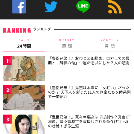
ランキング
RANKING
DAILY
WEEKLY
MONTHLY
24時間
週 間
月 間
『豊臣兄弟！』お市と柴田勝家、自刃しての最
1
期と「辞世の句」…運命を共にした２人の悲劇
【豊臣兄弟！】秀吉は本当に「女狂い」だった
2
のか？ 天下人を彩った11人の側室たちを時系列
で一挙紹介
『豊臣兄弟！』茶々＝悪女はほぼ創作？秀吉が
3
溺愛、豊臣家滅亡を背負わされた茶々(井上和)
の壮絶すぎる生涯