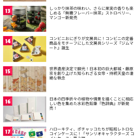
しっかり抹茶の味わい、さらに果実の香りも楽
13
しめる「無糖フレーバー抹茶」ストロベリー、
マンゴー新発売
コンビニおにぎりが文房具に！コンビニの定番
14
商品をモチーフにした文房具シリーズ『ジムマ
ート』誕生
世界遺産決定で脚光！日本初の巨大都城・藤原
15
京を創り上げた知られざる女帝・持統天皇の凄
絶な執念
日本の四季折々の植物や情景を描くことに相応
16
しい色を集めた水彩色鉛筆『色辞典』が新発
売！
ハローキティ、ポチャッコたちが昭和レトロな
17
コインケースに！「サンリオキャラクターズ コ