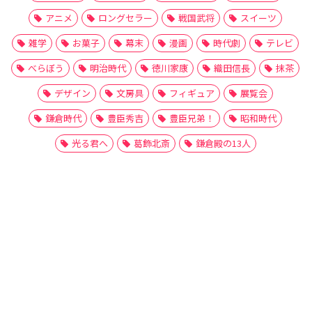
アニメ
ロングセラー
戦国武将
スイーツ
雑学
お菓子
幕末
漫画
時代劇
テレビ
べらぼう
明治時代
徳川家康
織田信長
抹茶
デザイン
文房具
フィギュア
展覧会
鎌倉時代
豊臣秀吉
豊臣兄弟！
昭和時代
光る君へ
葛飾北斎
鎌倉殿の13人