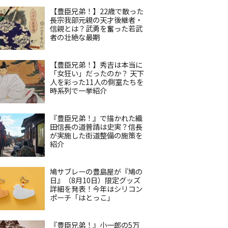
【豊臣兄弟！】22歳で散った
長宗我部元親の天才後継者・
信親とは？武勇を奮った若武
者の壮絶な最期
【豊臣兄弟！】秀吉は本当に
「女狂い」だったのか？ 天下
人を彩った11人の側室たちを
時系列で一挙紹介
『豊臣兄弟！』で描かれた織
田信長の道普請は史実？信長
が実施した街道整備の施策を
紹介
鳩サブレーの豊島屋が『鳩の
日』（8月10日）限定グッズ
詳細を発表！今年はシリコン
ポーチ「はとっこ」
『豊臣兄弟！』小一郎の5万