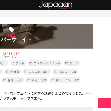
TAG
ーパーウェイト
CATEGORY
カテゴリー
終了_
アート
エンターテイメント
グルメ
子
和雑貨
大人のJapaaan
日本の古写真
着物・和服
観光・地域
雑貨・インテリア
、ペーパーウェイトに関する話題をまとめてみました。ペー
いつでもチェックできます。