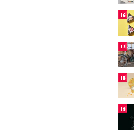
16
17
18
19