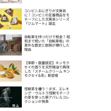
コンビニおにぎりが文房具
に！コンビニの定番商品をモ
チーフにした文房具シリーズ
『ジムマート』誕生
自転車を持つだけで税金？ 昭
和まで続いた「自転車税」の
意外な歴史と脱税が横行した
理由
【季節・数量限定】キンモク
セイの香りを天然精油で再現
した「スチームクリーム キン
モクセイ&茶」新登場
怪獣革を纏う！ダダ、エレキ
ング…ウルトラ怪獣モチーフ
の革を使った新アパレルコレ
クションが発表