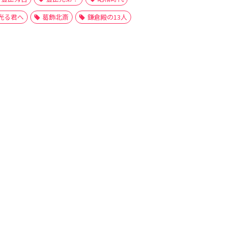
光る君へ
葛飾北斎
鎌倉殿の13人