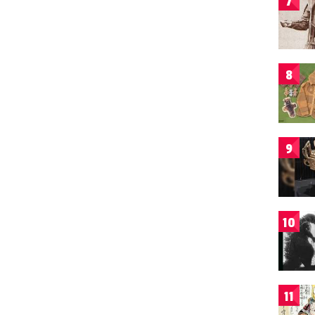
7
8
9
10
11