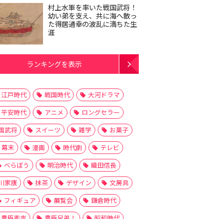
村上水軍を率いた戦国武将！
幼い弟を支え、共に海へ散っ
た得居通幸の波乱に満ちた生
涯
ランキングを表示
江戸時代
戦国時代
大河ドラマ
平安時代
アニメ
ロングセラー
国武将
スイーツ
雑学
お菓子
幕末
漫画
時代劇
テレビ
べらぼう
明治時代
織田信長
川家康
抹茶
デザイン
文房具
フィギュア
展覧会
鎌倉時代
豊臣秀吉
豊臣兄弟！
昭和時代