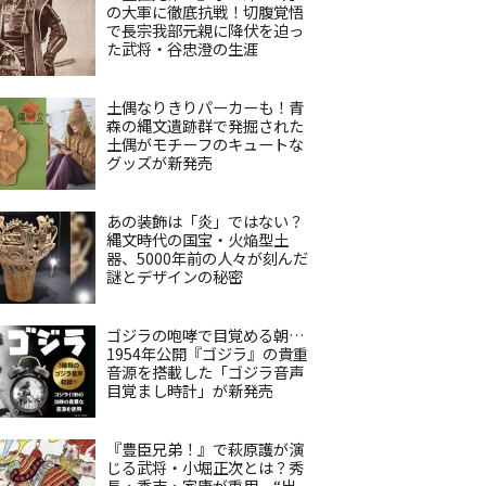
の大軍に徹底抗戦！切腹覚悟
で長宗我部元親に降伏を迫っ
た武将・谷忠澄の生涯
土偶なりきりパーカーも！青
森の縄文遺跡群で発掘された
土偶がモチーフのキュートな
グッズが新発売
あの装飾は「炎」ではない？
縄文時代の国宝・火焔型土
器、5000年前の人々が刻んだ
謎とデザインの秘密
ゴジラの咆哮で目覚める朝…
1954年公開『ゴジラ』の貴重
音源を搭載した「ゴジラ音声
目覚まし時計」が新発売
『豊臣兄弟！』で萩原護が演
じる武将・小堀正次とは？秀
長・秀吉・家康が重用、“出