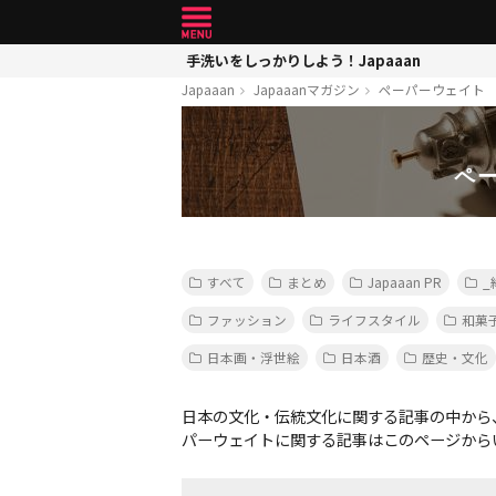
手洗いをしっかりしよう！Japaaan
Japaaan
Japaaanマガジン
ペーパーウェイト
ペ
すべて
まとめ
Japaaan PR
_
ファッション
ライフスタイル
和菓
日本画・浮世絵
日本酒
歴史・文化
日本の文化・伝統文化に関する記事の中から
パーウェイトに関する記事はこのページから