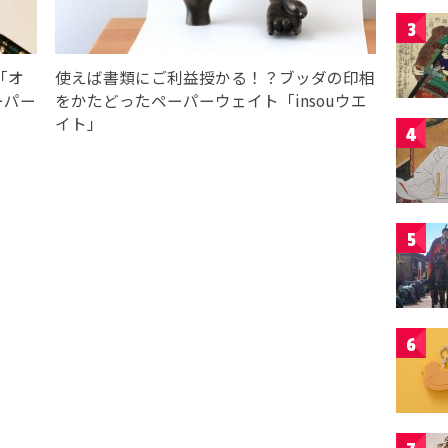
3
「オ
使えば書類にご利益授かる！？ブッダの印相
ーパー
をかたどったペーパーウェイト「insouウエ
イト」
4
5
6