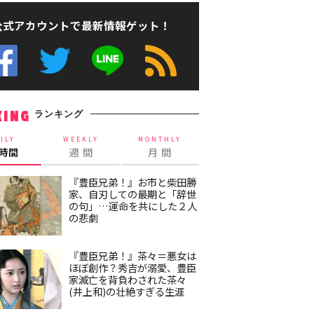
公式アカウントで最新情報ゲット！
ランキング
KING
ILY
WEEKLY
MONTHLY
4時間
週 間
月 間
『豊臣兄弟！』お市と柴田勝
家、自刃しての最期と「辞世
の句」…運命を共にした２人
の悲劇
『豊臣兄弟！』茶々＝悪女は
ほぼ創作？秀吉が溺愛、豊臣
家滅亡を背負わされた茶々
(井上和)の壮絶すぎる生涯