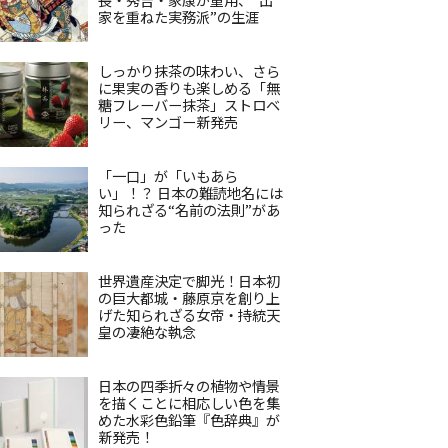
家を重ねた実務派”の生涯
しっかり抹茶の味わい、さら
に果実の香りも楽しめる「無
糖フレーバー抹茶」ストロベ
リー、マンゴー新発売
「一口」が「いもあら
い」！？ 日本の難読地名には
知られざる“名前の法則”があ
った
世界遺産決定で脚光！日本初
の巨大都城・藤原京を創り上
げた知られざる女帝・持統天
皇の凄絶な執念
日本の四季折々の植物や情景
を描くことに相応しい色を集
めた水彩色鉛筆『色辞典』が
新発売！