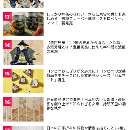
しっかり抹茶の味わい、さらに果実の香りも楽
13
しめる「無糖フレーバー抹茶」ストロベリー、
マンゴー新発売
【豊臣兄弟！】2度の改易から復活した武将・
14
多賀秀種とは？豊臣秀長に仕えた半年間と波乱
の生涯
コンビニおにぎりが文房具に！コンビニの定番
15
商品をモチーフにした文房具シリーズ『ジムマ
ート』誕生
世界遺産決定で脚光！日本初の巨大都城・藤原
16
京を創り上げた知られざる女帝・持統天皇の凄
絶な執念
日本の四季折々の植物や情景を描くことに相応