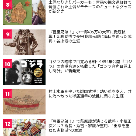
土偶なりきりパーカーも！青森の縄文遺跡群で
8
発掘された土偶がモチーフのキュートなグッズ
が新発売
『豊臣兄弟！』小一郎の5万の大軍に徹底抗
9
戦！切腹覚悟で長宗我部元親に降伏を迫った武
将・谷忠澄の生涯
ゴジラの咆哮で目覚める朝…1954年公開『ゴジ
10
ラ』の貴重音源を搭載した「ゴジラ音声目覚ま
し時計」が新発売
村上水軍を率いた戦国武将！幼い弟を支え、共
11
に海へ散った得居通幸の波乱に満ちた生涯
『豊臣兄弟！』で萩原護が演じる武将・小堀正
12
次とは？秀長・秀吉・家康が重用、“出家を重
ねた実務派”の生涯