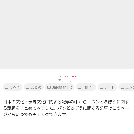
CATEGORY
カテゴリー
すべて
まとめ
Japaaan PR
_終了_
アート
エン
日本の文化・伝統文化に関する記事の中から、パンどろぼうに関す
る話題をまとめてみました。パンどろぼうに関する記事はこのペー
ジからいつでもチェックできます。