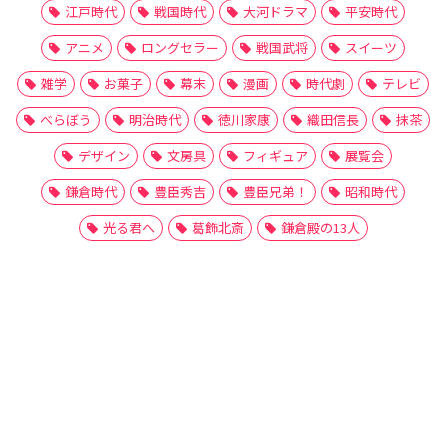
江戸時代
戦国時代
大河ドラマ
平安時代
アニメ
ロングセラー
戦国武将
スイーツ
雑学
お菓子
幕末
漫画
時代劇
テレビ
べらぼう
明治時代
徳川家康
織田信長
抹茶
デザイン
文房具
フィギュア
展覧会
鎌倉時代
豊臣秀吉
豊臣兄弟！
昭和時代
光る君へ
葛飾北斎
鎌倉殿の13人