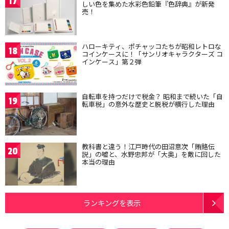
17
しい色を集めた水彩色鉛筆『色辞典』が新発
売！
ハローキティ、ポチャッコたちが昭和レトロな
18
コインケースに！「サンリオキャラクターズ コ
インケース」第２弾
自転車を持つだけで税金？ 昭和まで続いた「自
19
転車税」の意外な歴史と脱税が横行した理由
教科書と違う！江戸時代の田沼意次「賄賂伝
20
説」の嘘と、水野忠邦が「大奥」を敵に回した
本当の理由
ランキングを表示