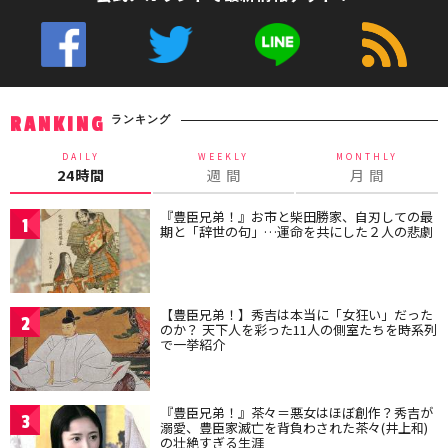
ランキング
RANKING
DAILY
WEEKLY
MONTHLY
24時間
週 間
月 間
『豊臣兄弟！』お市と柴田勝家、自刃しての最
1
期と「辞世の句」…運命を共にした２人の悲劇
【豊臣兄弟！】秀吉は本当に「女狂い」だった
2
のか？ 天下人を彩った11人の側室たちを時系列
で一挙紹介
『豊臣兄弟！』茶々＝悪女はほぼ創作？秀吉が
3
溺愛、豊臣家滅亡を背負わされた茶々(井上和)
の壮絶すぎる生涯