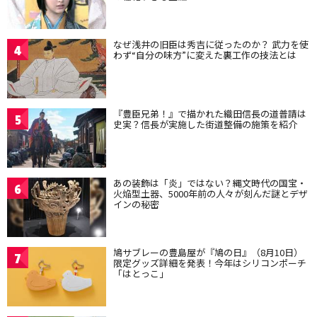
なぜ浅井の旧臣は秀吉に従ったのか？ 武力を使
4
わず“自分の味方”に変えた裏工作の技法とは
『豊臣兄弟！』で描かれた織田信長の道普請は
5
史実？信長が実施した街道整備の施策を紹介
あの装飾は「炎」ではない？縄文時代の国宝・
6
火焔型土器、5000年前の人々が刻んだ謎とデザ
インの秘密
鳩サブレーの豊島屋が『鳩の日』（8月10日）
7
限定グッズ詳細を発表！今年はシリコンポーチ
「はとっこ」