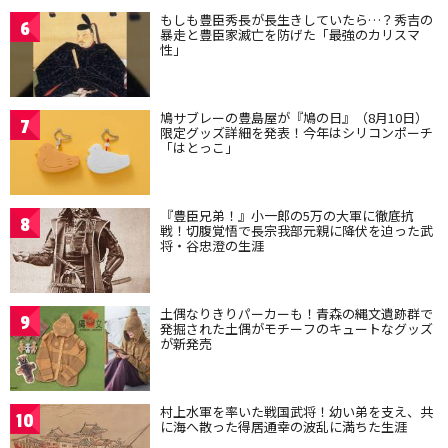
もしも豊臣秀長が長生きしていたら…？秀吉の
6
暴走と豊臣家滅亡を防げた「最強のカリスマ
性」
鳩サブレーの豊島屋が『鳩の日』（8月10日）
7
限定グッズ詳細を発表！今年はシリコンポーチ
「はとっこ」
『豊臣兄弟！』小一郎の5万の大軍に徹底抗
8
戦！切腹覚悟で長宗我部元親に降伏を迫った武
将・谷忠澄の生涯
土偶なりきりパーカーも！青森の縄文遺跡群で
9
発掘された土偶がモチーフのキュートなグッズ
が新発売
村上水軍を率いた戦国武将！幼い弟を支え、共
10
に海へ散った得居通幸の波乱に満ちた生涯