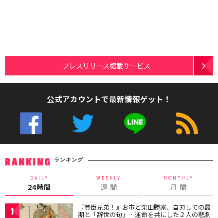
プレスリリース掲載サービス
公式アカウントで最新情報ゲット！
ランキング
RANKING
DAILY
WEEKLY
MONTHLY
24時間
週 間
月 間
『豊臣兄弟！』お市と柴田勝家、自刃しての最
1
期と「辞世の句」…運命を共にした２人の悲劇