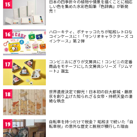
日本の四季折々の植物や情景を描くことに相応
15
しい色を集めた水彩色鉛筆『色辞典』が新発
売！
ハローキティ、ポチャッコたちが昭和レトロな
16
コインケースに！「サンリオキャラクターズ コ
インケース」第２弾
コンビニおにぎりが文房具に！コンビニの定番
17
商品をモチーフにした文房具シリーズ『ジムマ
ート』誕生
世界遺産決定で脚光！日本初の巨大都城・藤原
18
京を創り上げた知られざる女帝・持統天皇の凄
絶な執念
自転車を持つだけで税金？ 昭和まで続いた「自
19
転車税」の意外な歴史と脱税が横行した理由