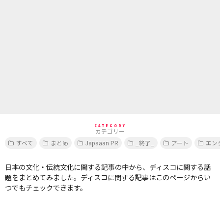
CATEGORY
カテゴリー
すべて
まとめ
Japaaan PR
_終了_
アート
エン
日本の文化・伝統文化に関する記事の中から、ディスコに関する話
題をまとめてみました。ディスコに関する記事はこのページからい
つでもチェックできます。