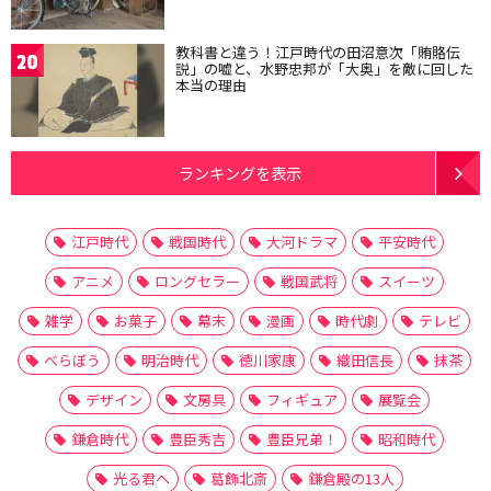
教科書と違う！江戸時代の田沼意次「賄賂伝
20
説」の嘘と、水野忠邦が「大奥」を敵に回した
本当の理由
ランキングを表示
江戸時代
戦国時代
大河ドラマ
平安時代
アニメ
ロングセラー
戦国武将
スイーツ
雑学
お菓子
幕末
漫画
時代劇
テレビ
べらぼう
明治時代
徳川家康
織田信長
抹茶
デザイン
文房具
フィギュア
展覧会
鎌倉時代
豊臣秀吉
豊臣兄弟！
昭和時代
光る君へ
葛飾北斎
鎌倉殿の13人