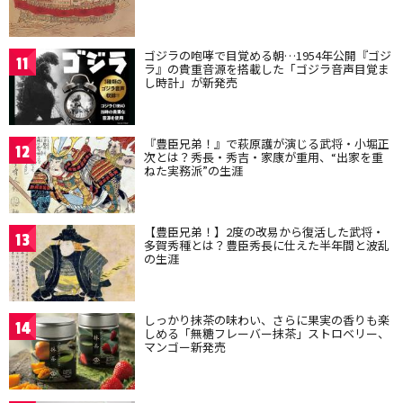
ゴジラの咆哮で目覚める朝…1954年公開『ゴジ
11
ラ』の貴重音源を搭載した「ゴジラ音声目覚ま
し時計」が新発売
『豊臣兄弟！』で萩原護が演じる武将・小堀正
12
次とは？秀長・秀吉・家康が重用、“出家を重
ねた実務派”の生涯
【豊臣兄弟！】2度の改易から復活した武将・
13
多賀秀種とは？豊臣秀長に仕えた半年間と波乱
の生涯
しっかり抹茶の味わい、さらに果実の香りも楽
14
しめる「無糖フレーバー抹茶」ストロベリー、
マンゴー新発売