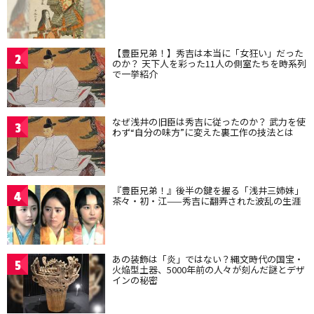
【豊臣兄弟！】秀吉は本当に「女狂い」だった
2
のか？ 天下人を彩った11人の側室たちを時系列
で一挙紹介
なぜ浅井の旧臣は秀吉に従ったのか？ 武力を使
3
わず“自分の味方”に変えた裏工作の技法とは
『豊臣兄弟！』後半の鍵を握る「浅井三姉妹」
4
茶々・初・江——秀吉に翻弄された波乱の生涯
あの装飾は「炎」ではない？縄文時代の国宝・
5
火焔型土器、5000年前の人々が刻んだ謎とデザ
インの秘密