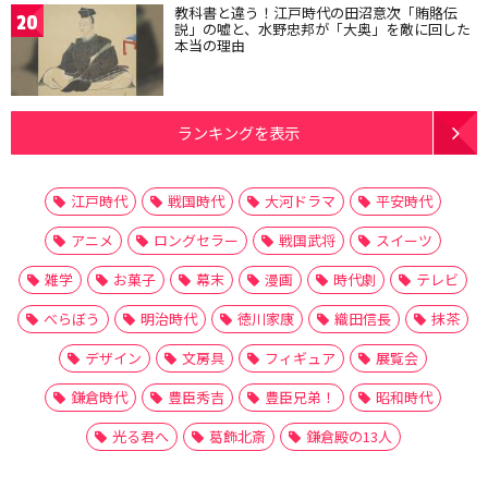
教科書と違う！江戸時代の田沼意次「賄賂伝
20
説」の嘘と、水野忠邦が「大奥」を敵に回した
本当の理由
ランキングを表示
江戸時代
戦国時代
大河ドラマ
平安時代
アニメ
ロングセラー
戦国武将
スイーツ
雑学
お菓子
幕末
漫画
時代劇
テレビ
べらぼう
明治時代
徳川家康
織田信長
抹茶
デザイン
文房具
フィギュア
展覧会
鎌倉時代
豊臣秀吉
豊臣兄弟！
昭和時代
光る君へ
葛飾北斎
鎌倉殿の13人