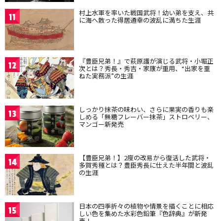
村上水軍を率いた戦国武将！幼い弟を支え、共
11
に海へ散った得居通幸の波乱に満ちた生涯
『豊臣兄弟！』で萩原護が演じる武将・小堀正
12
次とは？秀長・秀吉・家康が重用、“出家を重
ねた実務派”の生涯
しっかり抹茶の味わい、さらに果実の香りも楽
13
しめる「無糖フレーバー抹茶」ストロベリー、
マンゴー新発売
【豊臣兄弟！】2度の改易から復活した武将・
14
多賀秀種とは？豊臣秀長に仕えた半年間と波乱
の生涯
日本の四季折々の植物や情景を描くことに相応
15
しい色を集めた水彩色鉛筆『色辞典』が新発
売！