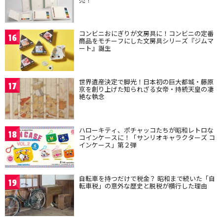
コンビニおにぎりが文房具に！コンビニの定番
16
商品をモチーフにした文房具シリーズ『ジムマ
ート』誕生
世界遺産決定で脚光！日本初の巨大都城・藤原
17
京を創り上げた知られざる女帝・持統天皇の凄
絶な執念
ハローキティ、ポチャッコたちが昭和レトロな
18
コインケースに！「サンリオキャラクターズ コ
インケース」第２弾
自転車を持つだけで税金？ 昭和まで続いた「自
19
転車税」の意外な歴史と脱税が横行した理由