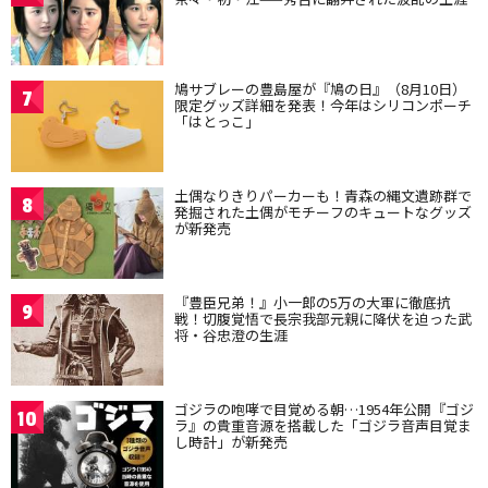
鳩サブレーの豊島屋が『鳩の日』（8月10日）
7
限定グッズ詳細を発表！今年はシリコンポーチ
「はとっこ」
土偶なりきりパーカーも！青森の縄文遺跡群で
8
発掘された土偶がモチーフのキュートなグッズ
が新発売
『豊臣兄弟！』小一郎の5万の大軍に徹底抗
9
戦！切腹覚悟で長宗我部元親に降伏を迫った武
将・谷忠澄の生涯
ゴジラの咆哮で目覚める朝…1954年公開『ゴジ
10
ラ』の貴重音源を搭載した「ゴジラ音声目覚ま
し時計」が新発売