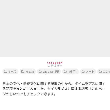
CATEGORY
カテゴリー
すべて
まとめ
Japaaan PR
_終了_
アート
エン
日本の文化・伝統文化に関する記事の中から、タイムラプスに関す
る話題をまとめてみました。タイムラプスに関する記事はこのペー
ジからいつでもチェックできます。