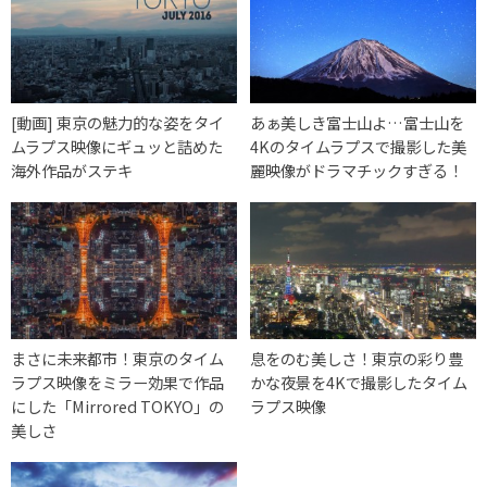
[動画] 東京の魅力的な姿をタイ
あぁ美しき富士山よ…富士山を
ムラプス映像にギュッと詰めた
4Kのタイムラプスで撮影した美
海外作品がステキ
麗映像がドラマチックすぎる！
まさに未来都市！東京のタイム
息をのむ美しさ！東京の彩り豊
ラプス映像をミラー効果で作品
かな夜景を4Kで撮影したタイム
にした「Mirrored TOKYO」の
ラプス映像
美しさ