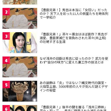
【豊臣兄弟！】秀吉は本当に「女狂い」だった
2
のか？ 天下人を彩った11人の側室たちを時系列
で一挙紹介
『豊臣兄弟！』茶々＝悪女はほぼ創作？秀吉が
3
溺愛、豊臣家滅亡を背負わされた茶々(井上和)
の壮絶すぎる生涯
なぜ浅井の旧臣は秀吉に従ったのか？ 武力を使
4
わず“自分の味方”に変えた裏工作の技法とは
あの装飾は「炎」ではない？縄文時代の国宝・
5
火焔型土器、5000年前の人々が刻んだ謎とデザ
インの秘密
『豊臣兄弟！』後半の鍵を握る「浅井三姉妹」
6
茶々・初・江——秀吉に翻弄された波乱の生涯