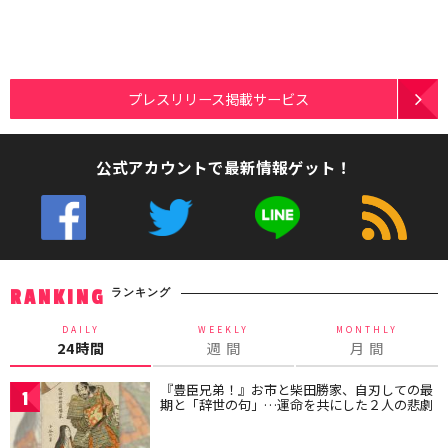
プレスリリース掲載サービス
公式アカウントで最新情報ゲット！
ランキング
RANKING
DAILY
WEEKLY
MONTHLY
24時間
週 間
月 間
『豊臣兄弟！』お市と柴田勝家、自刃しての最
1
期と「辞世の句」…運命を共にした２人の悲劇