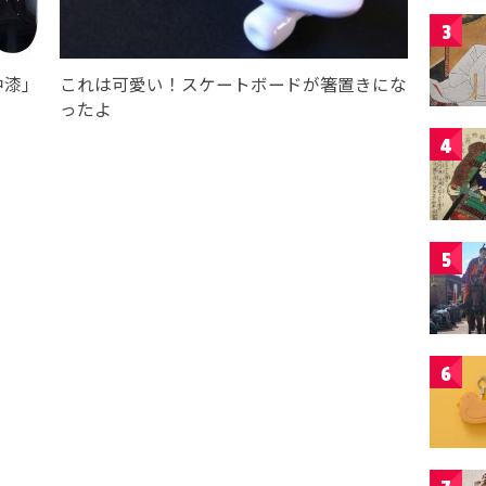
3
中漆」
これは可愛い！スケートボードが箸置きにな
ったよ
4
5
6