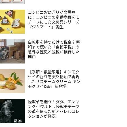
コンビニおにぎりが文房具
に！コンビニの定番商品をモ
チーフにした文房具シリーズ
『ジムマート』誕生
自転車を持つだけで税金？ 昭
和まで続いた「自転車税」の
意外な歴史と脱税が横行した
理由
【季節・数量限定】キンモク
セイの香りを天然精油で再現
した「スチームクリーム キン
モクセイ&茶」新登場
怪獣革を纏う！ダダ、エレキ
ング…ウルトラ怪獣モチーフ
の革を使った新アパレルコレ
クションが発表