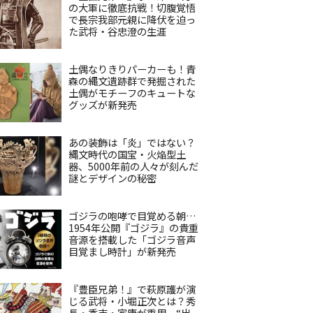
の大軍に徹底抗戦！切腹覚悟
で長宗我部元親に降伏を迫っ
た武将・谷忠澄の生涯
土偶なりきりパーカーも！青
森の縄文遺跡群で発掘された
土偶がモチーフのキュートな
グッズが新発売
あの装飾は「炎」ではない？
縄文時代の国宝・火焔型土
器、5000年前の人々が刻んだ
謎とデザインの秘密
ゴジラの咆哮で目覚める朝…
1954年公開『ゴジラ』の貴重
音源を搭載した「ゴジラ音声
目覚まし時計」が新発売
『豊臣兄弟！』で萩原護が演
じる武将・小堀正次とは？秀
長・秀吉・家康が重用、“出