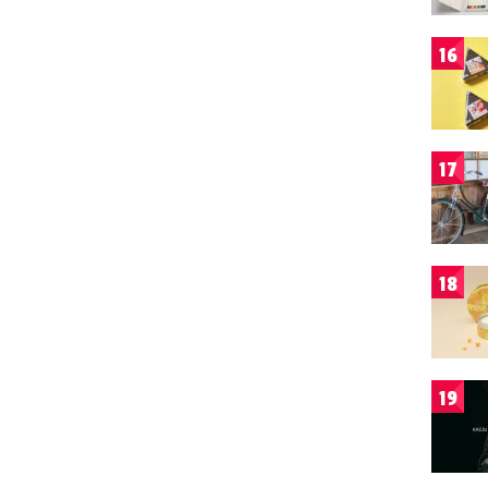
16
17
18
19