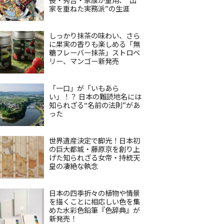
家を重ねた実務派”の生涯
しっかり抹茶の味わい、さら
に果実の香りも楽しめる「無
糖フレーバー抹茶」ストロベ
リー、マンゴー新発売
「一口」が「いもあら
い」！？ 日本の難読地名には
知られざる“名前の法則”があ
った
世界遺産決定で脚光！日本初
の巨大都城・藤原京を創り上
げた知られざる女帝・持統天
皇の凄絶な執念
日本の四季折々の植物や情景
を描くことに相応しい色を集
めた水彩色鉛筆『色辞典』が
新発売！