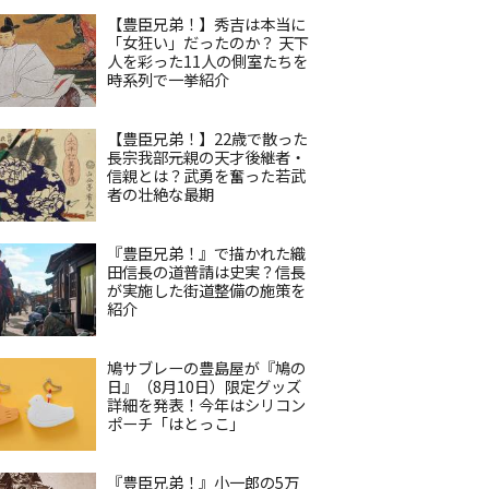
【豊臣兄弟！】秀吉は本当に
「女狂い」だったのか？ 天下
人を彩った11人の側室たちを
時系列で一挙紹介
【豊臣兄弟！】22歳で散った
長宗我部元親の天才後継者・
信親とは？武勇を奮った若武
者の壮絶な最期
『豊臣兄弟！』で描かれた織
田信長の道普請は史実？信長
が実施した街道整備の施策を
紹介
鳩サブレーの豊島屋が『鳩の
日』（8月10日）限定グッズ
詳細を発表！今年はシリコン
ポーチ「はとっこ」
『豊臣兄弟！』小一郎の5万