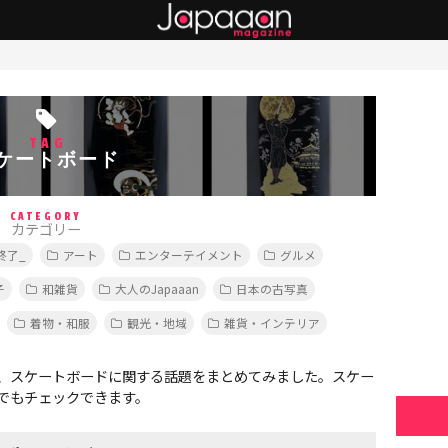
TAG
ケートボード
CATEGORY
カテゴリー
終了_
アート
エンターテイメント
グルメ
子
和雑貨
大人のJapaaan
日本の古写真
着物・和服
観光・地域
雑貨・インテリア
、スケートボードに関する話題をまとめてみました。スケー
でもチェックできます。