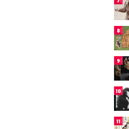
7
8
9
10
11