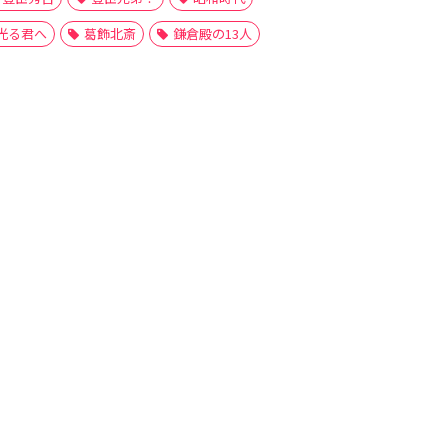
光る君へ
葛飾北斎
鎌倉殿の13人