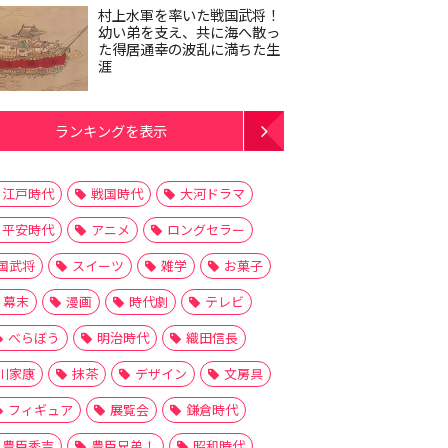
村上水軍を率いた戦国武将！
幼い弟を支え、共に海へ散っ
た得居通幸の波乱に満ちた生
涯
ランキングを表示
江戸時代
戦国時代
大河ドラマ
平安時代
アニメ
ロングセラー
国武将
スイーツ
雑学
お菓子
幕末
漫画
時代劇
テレビ
べらぼう
明治時代
織田信長
川家康
抹茶
デザイン
文房具
フィギュア
展覧会
鎌倉時代
豊臣秀吉
豊臣兄弟！
昭和時代