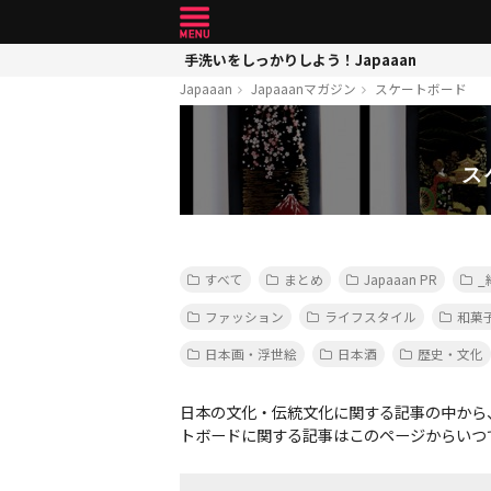
手洗いをしっかりしよう！Japaaan
Japaaan
Japaaanマガジン
スケートボード
ス
すべて
まとめ
Japaaan PR
_
ファッション
ライフスタイル
和菓
日本画・浮世絵
日本酒
歴史・文化
日本の文化・伝統文化に関する記事の中から
トボードに関する記事はこのページからいつ