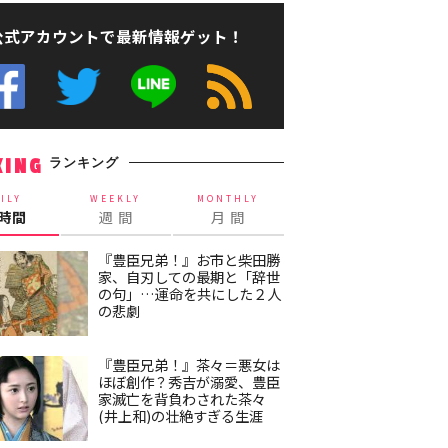
公式アカウントで最新情報ゲット！
ランキング
KING
ILY
WEEKLY
MONTHLY
4時間
週 間
月 間
『豊臣兄弟！』お市と柴田勝
家、自刃しての最期と「辞世
の句」…運命を共にした２人
の悲劇
『豊臣兄弟！』茶々＝悪女は
ほぼ創作？秀吉が溺愛、豊臣
家滅亡を背負わされた茶々
(井上和)の壮絶すぎる生涯