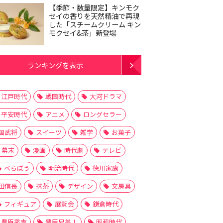
【季節・数量限定】キンモク
セイの香りを天然精油で再現
した「スチームクリーム キン
モクセイ&茶」新登場
ランキングを表示
江戸時代
戦国時代
大河ドラマ
平安時代
アニメ
ロングセラー
国武将
スイーツ
雑学
お菓子
幕末
漫画
時代劇
テレビ
べらぼう
明治時代
徳川家康
田信長
抹茶
デザイン
文房具
フィギュア
展覧会
鎌倉時代
豊臣秀吉
豊臣兄弟！
昭和時代