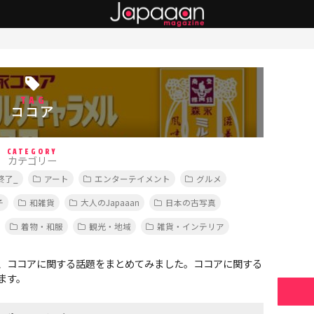
TAG
ココア
CATEGORY
カテゴリー
終了_
アート
エンターテイメント
グルメ
子
和雑貨
大人のJapaaan
日本の古写真
着物・和服
観光・地域
雑貨・インテリア
、ココアに関する話題をまとめてみました。ココアに関する
ます。