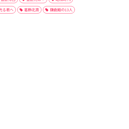
光る君へ
葛飾北斎
鎌倉殿の13人