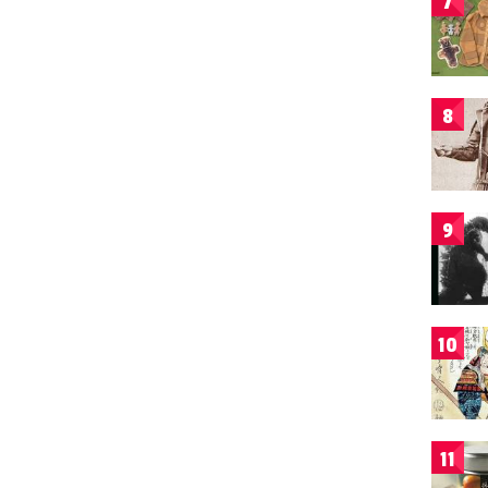
7
8
9
10
11