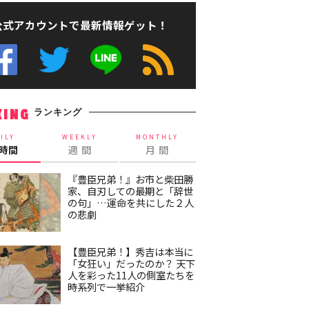
公式アカウントで最新情報ゲット！
ランキング
KING
ILY
WEEKLY
MONTHLY
4時間
週 間
月 間
『豊臣兄弟！』お市と柴田勝
家、自刃しての最期と「辞世
の句」…運命を共にした２人
の悲劇
【豊臣兄弟！】秀吉は本当に
「女狂い」だったのか？ 天下
人を彩った11人の側室たちを
時系列で一挙紹介