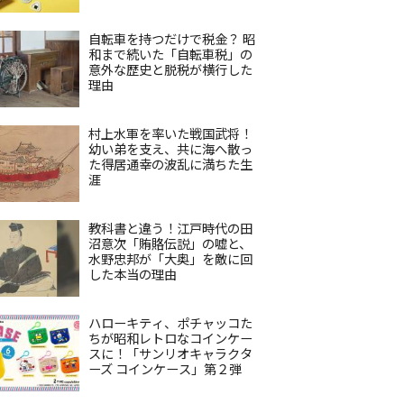
自転車を持つだけで税金？ 昭
和まで続いた「自転車税」の
意外な歴史と脱税が横行した
理由
村上水軍を率いた戦国武将！
幼い弟を支え、共に海へ散っ
た得居通幸の波乱に満ちた生
涯
教科書と違う！江戸時代の田
沼意次「賄賂伝説」の嘘と、
水野忠邦が「大奥」を敵に回
した本当の理由
ハローキティ、ポチャッコた
ちが昭和レトロなコインケー
スに！「サンリオキャラクタ
ーズ コインケース」第２弾