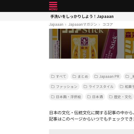
手洗いをしっかりしよう！Japaaan
Japaaan
Japaaanマガジン
ココア
すべて
まとめ
Japaaan PR
_
ファッション
ライフスタイル
和菓
日本画・浮世絵
日本酒
歴史・文化
日本の文化・伝統文化に関する記事の中から
記事はこのページからいつでもチェックでき