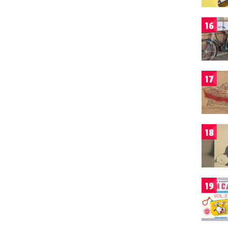
16
17
18
19