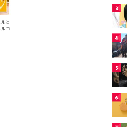
3
メルと
メルコ
4
5
6