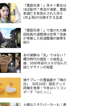
『豊臣兄弟！』茶々＝悪女は
ほぼ創作？秀吉が溺愛、豊臣
家滅亡を背負わされた茶々
(井上和)の壮絶すぎる生涯
『豊臣兄弟！』で描かれた織
田信長の道普請は史実？信長
が実施した街道整備の施策を
紹介
あの装飾は「炎」ではない？
縄文時代の国宝・火焔型土
器、5000年前の人々が刻んだ
謎とデザインの秘密
鳩サブレーの豊島屋が『鳩の
日』（8月10日）限定グッズ
詳細を発表！今年はシリコン
ポーチ「はとっこ」
土偶なりきりパーカーも！青