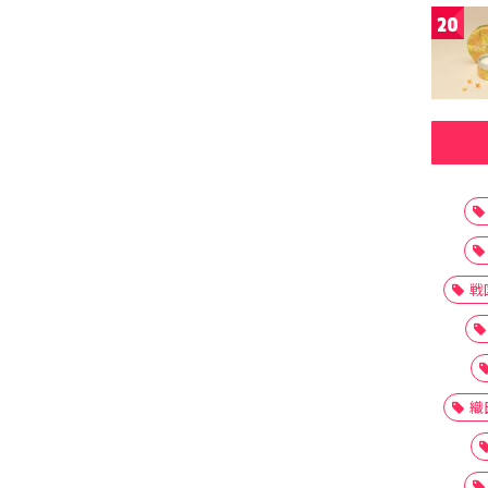
20
戦
織