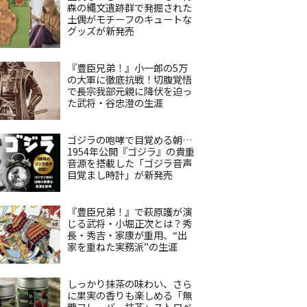
森の縄文遺跡群で発掘された
土偶がモチーフのキュートな
グッズが新発売
『豊臣兄弟！』小一郎の5万
の大軍に徹底抗戦！切腹覚悟
で長宗我部元親に降伏を迫っ
た武将・谷忠澄の生涯
ゴジラの咆哮で目覚める朝…
1954年公開『ゴジラ』の貴重
音源を搭載した「ゴジラ音声
目覚まし時計」が新発売
『豊臣兄弟！』で萩原護が演
じる武将・小堀正次とは？秀
長・秀吉・家康が重用、“出
家を重ねた実務派”の生涯
しっかり抹茶の味わい、さら
に果実の香りも楽しめる「無
糖フレーバー抹茶」ストロベ