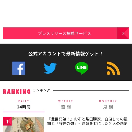
プレスリリース掲載サービス
公式アカウントで最新情報ゲット！
ランキング
RANKING
DAILY
WEEKLY
MONTHLY
24時間
週 間
月 間
『豊臣兄弟！』お市と柴田勝家、自刃しての最
1
期と「辞世の句」…運命を共にした２人の悲劇