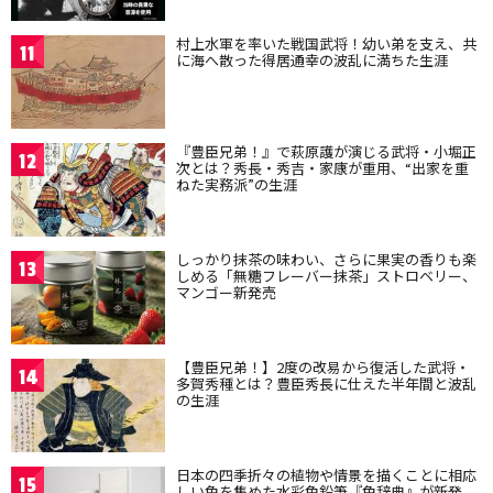
村上水軍を率いた戦国武将！幼い弟を支え、共
11
に海へ散った得居通幸の波乱に満ちた生涯
『豊臣兄弟！』で萩原護が演じる武将・小堀正
12
次とは？秀長・秀吉・家康が重用、“出家を重
ねた実務派”の生涯
しっかり抹茶の味わい、さらに果実の香りも楽
13
しめる「無糖フレーバー抹茶」ストロベリー、
マンゴー新発売
【豊臣兄弟！】2度の改易から復活した武将・
14
多賀秀種とは？豊臣秀長に仕えた半年間と波乱
の生涯
日本の四季折々の植物や情景を描くことに相応
15
しい色を集めた水彩色鉛筆『色辞典』が新発