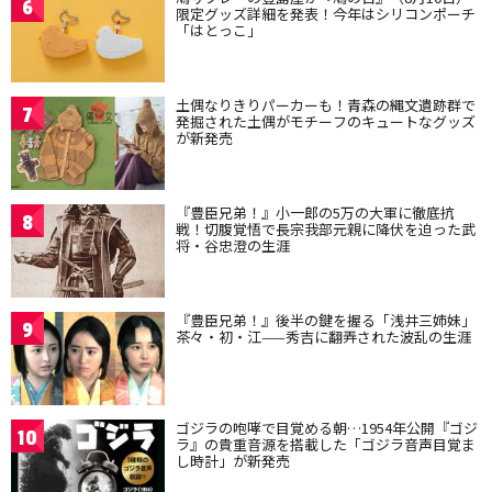
6
限定グッズ詳細を発表！今年はシリコンポーチ
「はとっこ」
土偶なりきりパーカーも！青森の縄文遺跡群で
7
発掘された土偶がモチーフのキュートなグッズ
が新発売
『豊臣兄弟！』小一郎の5万の大軍に徹底抗
8
戦！切腹覚悟で長宗我部元親に降伏を迫った武
将・谷忠澄の生涯
『豊臣兄弟！』後半の鍵を握る「浅井三姉妹」
9
茶々・初・江——秀吉に翻弄された波乱の生涯
ゴジラの咆哮で目覚める朝…1954年公開『ゴジ
10
ラ』の貴重音源を搭載した「ゴジラ音声目覚ま
し時計」が新発売