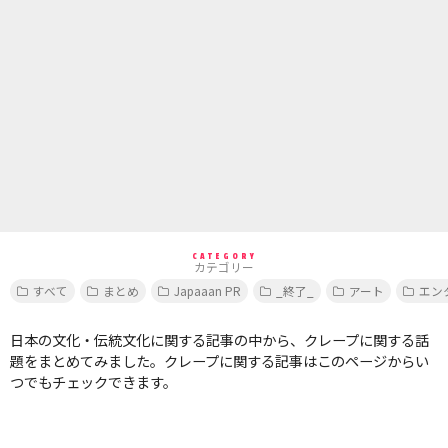
CATEGORY
カテゴリー
すべて
まとめ
Japaaan PR
_終了_
アート
エン
日本の文化・伝統文化に関する記事の中から、クレープに関する話
題をまとめてみました。クレープに関する記事はこのページからい
つでもチェックできます。