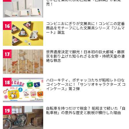
売！
コンビニおにぎりが文房具に！コンビニの定番
16
商品をモチーフにした文房具シリーズ『ジムマ
ート』誕生
世界遺産決定で脚光！日本初の巨大都城・藤原
17
京を創り上げた知られざる女帝・持統天皇の凄
絶な執念
ハローキティ、ポチャッコたちが昭和レトロな
18
コインケースに！「サンリオキャラクターズ コ
インケース」第２弾
自転車を持つだけで税金？ 昭和まで続いた「自
19
転車税」の意外な歴史と脱税が横行した理由