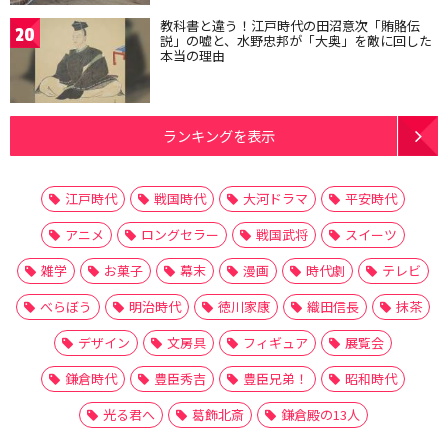
教科書と違う！江戸時代の田沼意次「賄賂伝
20
説」の嘘と、水野忠邦が「大奥」を敵に回した
本当の理由
ランキングを表示
江戸時代
戦国時代
大河ドラマ
平安時代
アニメ
ロングセラー
戦国武将
スイーツ
雑学
お菓子
幕末
漫画
時代劇
テレビ
べらぼう
明治時代
徳川家康
織田信長
抹茶
デザイン
文房具
フィギュア
展覧会
鎌倉時代
豊臣秀吉
豊臣兄弟！
昭和時代
光る君へ
葛飾北斎
鎌倉殿の13人