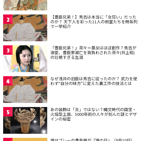
【豊臣兄弟！】秀吉は本当に「女狂い」だった
2
のか？ 天下人を彩った11人の側室たちを時系列
で一挙紹介
『豊臣兄弟！』茶々＝悪女はほぼ創作？秀吉が
3
溺愛、豊臣家滅亡を背負わされた茶々(井上和)
の壮絶すぎる生涯
なぜ浅井の旧臣は秀吉に従ったのか？ 武力を使
4
わず“自分の味方”に変えた裏工作の技法とは
あの装飾は「炎」ではない？縄文時代の国宝・
5
火焔型土器、5000年前の人々が刻んだ謎とデザ
インの秘密
鳩サブレーの豊島屋が『鳩の日』（8月10日）