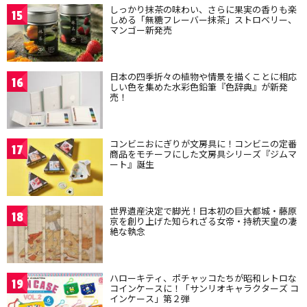
しっかり抹茶の味わい、さらに果実の香りも楽
15
しめる「無糖フレーバー抹茶」ストロベリー、
マンゴー新発売
日本の四季折々の植物や情景を描くことに相応
16
しい色を集めた水彩色鉛筆『色辞典』が新発
売！
コンビニおにぎりが文房具に！コンビニの定番
17
商品をモチーフにした文房具シリーズ『ジムマ
ート』誕生
世界遺産決定で脚光！日本初の巨大都城・藤原
18
京を創り上げた知られざる女帝・持統天皇の凄
絶な執念
ハローキティ、ポチャッコたちが昭和レトロな
19
コインケースに！「サンリオキャラクターズ コ
インケース」第２弾