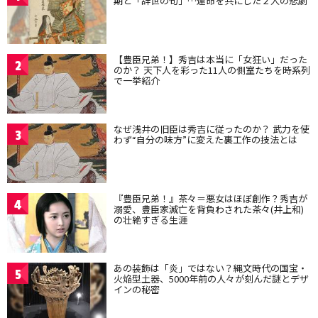
期と「辞世の句」…運命を共にした２人の悲劇
【豊臣兄弟！】秀吉は本当に「女狂い」だった
2
のか？ 天下人を彩った11人の側室たちを時系列
で一挙紹介
なぜ浅井の旧臣は秀吉に従ったのか？ 武力を使
3
わず“自分の味方”に変えた裏工作の技法とは
『豊臣兄弟！』茶々＝悪女はほぼ創作？秀吉が
4
溺愛、豊臣家滅亡を背負わされた茶々(井上和)
の壮絶すぎる生涯
あの装飾は「炎」ではない？縄文時代の国宝・
5
火焔型土器、5000年前の人々が刻んだ謎とデザ
インの秘密