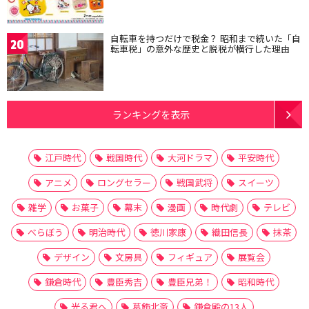
自転車を持つだけで税金？ 昭和まで続いた「自
20
転車税」の意外な歴史と脱税が横行した理由
ランキングを表示
江戸時代
戦国時代
大河ドラマ
平安時代
アニメ
ロングセラー
戦国武将
スイーツ
雑学
お菓子
幕末
漫画
時代劇
テレビ
べらぼう
明治時代
徳川家康
織田信長
抹茶
デザイン
文房具
フィギュア
展覧会
鎌倉時代
豊臣秀吉
豊臣兄弟！
昭和時代
光る君へ
葛飾北斎
鎌倉殿の13人