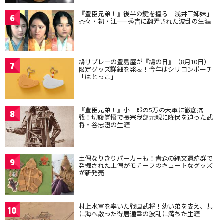
『豊臣兄弟！』後半の鍵を握る「浅井三姉妹」
6
茶々・初・江——秀吉に翻弄された波乱の生涯
鳩サブレーの豊島屋が『鳩の日』（8月10日）
7
限定グッズ詳細を発表！今年はシリコンポーチ
「はとっこ」
『豊臣兄弟！』小一郎の5万の大軍に徹底抗
8
戦！切腹覚悟で長宗我部元親に降伏を迫った武
将・谷忠澄の生涯
土偶なりきりパーカーも！青森の縄文遺跡群で
9
発掘された土偶がモチーフのキュートなグッズ
が新発売
村上水軍を率いた戦国武将！幼い弟を支え、共
10
に海へ散った得居通幸の波乱に満ちた生涯