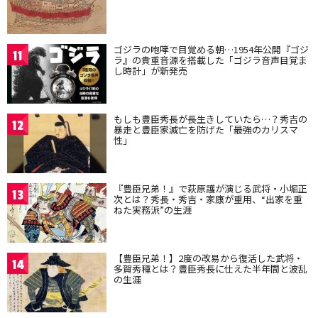
ゴジラの咆哮で目覚める朝…1954年公開『ゴジ
11
ラ』の貴重音源を搭載した「ゴジラ音声目覚ま
し時計」が新発売
もしも豊臣秀長が長生きしていたら…？秀吉の
12
暴走と豊臣家滅亡を防げた「最強のカリスマ
性」
『豊臣兄弟！』で萩原護が演じる武将・小堀正
13
次とは？秀長・秀吉・家康が重用、“出家を重
ねた実務派”の生涯
【豊臣兄弟！】2度の改易から復活した武将・
14
多賀秀種とは？豊臣秀長に仕えた半年間と波乱
の生涯