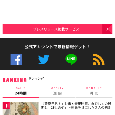
プレスリリース掲載サービス
公式アカウントで最新情報ゲット！
ランキング
RANKING
DAILY
WEEKLY
MONTHLY
24時間
週 間
月 間
『豊臣兄弟！』お市と柴田勝家、自刃しての最
1
期と「辞世の句」…運命を共にした２人の悲劇