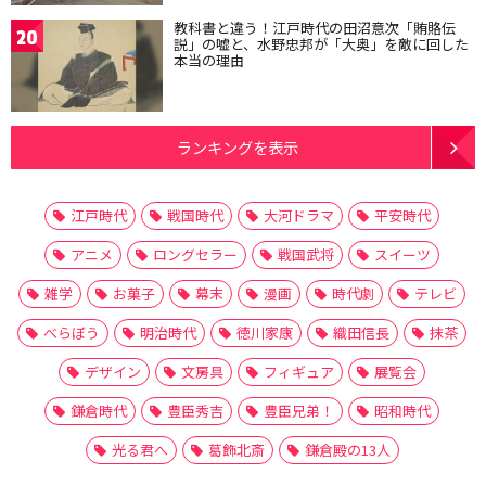
教科書と違う！江戸時代の田沼意次「賄賂伝
20
説」の嘘と、水野忠邦が「大奥」を敵に回した
本当の理由
ランキングを表示
江戸時代
戦国時代
大河ドラマ
平安時代
アニメ
ロングセラー
戦国武将
スイーツ
雑学
お菓子
幕末
漫画
時代劇
テレビ
べらぼう
明治時代
徳川家康
織田信長
抹茶
デザイン
文房具
フィギュア
展覧会
鎌倉時代
豊臣秀吉
豊臣兄弟！
昭和時代
光る君へ
葛飾北斎
鎌倉殿の13人