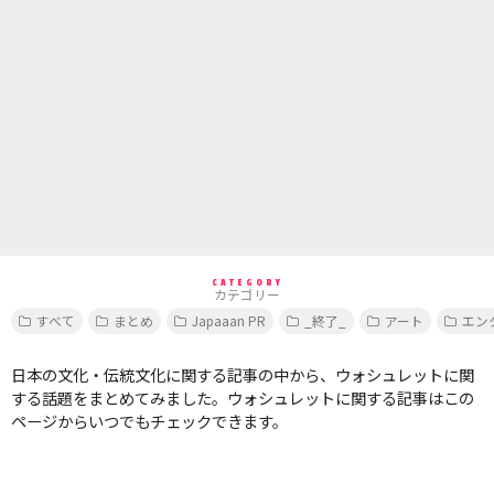
CATEGORY
カテゴリー
すべて
まとめ
Japaaan PR
_終了_
アート
エン
日本の文化・伝統文化に関する記事の中から、ウォシュレットに関
する話題をまとめてみました。ウォシュレットに関する記事はこの
ページからいつでもチェックできます。