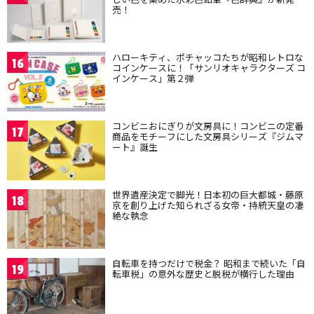
売！
ハローキティ、ポチャッコたちが昭和レトロな
16
コインケースに！「サンリオキャラクターズ コ
インケース」第２弾
コンビニおにぎりが文房具に！コンビニの定番
17
商品をモチーフにした文房具シリーズ『ジムマ
ート』誕生
世界遺産決定で脚光！日本初の巨大都城・藤原
18
京を創り上げた知られざる女帝・持統天皇の凄
絶な執念
自転車を持つだけで税金？ 昭和まで続いた「自
19
転車税」の意外な歴史と脱税が横行した理由