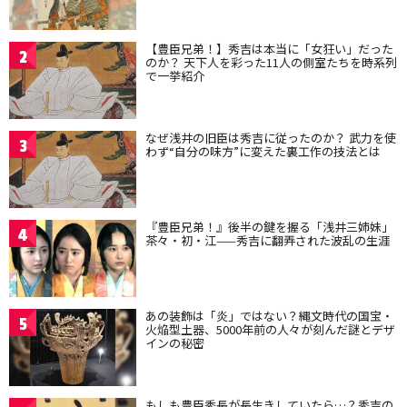
【豊臣兄弟！】秀吉は本当に「女狂い」だった
2
のか？ 天下人を彩った11人の側室たちを時系列
で一挙紹介
なぜ浅井の旧臣は秀吉に従ったのか？ 武力を使
3
わず“自分の味方”に変えた裏工作の技法とは
『豊臣兄弟！』後半の鍵を握る「浅井三姉妹」
4
茶々・初・江——秀吉に翻弄された波乱の生涯
あの装飾は「炎」ではない？縄文時代の国宝・
5
火焔型土器、5000年前の人々が刻んだ謎とデザ
インの秘密
もしも豊臣秀長が長生きしていたら…？秀吉の