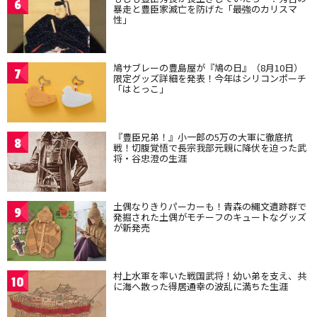
6
暴走と豊臣家滅亡を防げた「最強のカリスマ
性」
鳩サブレーの豊島屋が『鳩の日』（8月10日）
7
限定グッズ詳細を発表！今年はシリコンポーチ
「はとっこ」
『豊臣兄弟！』小一郎の5万の大軍に徹底抗
8
戦！切腹覚悟で長宗我部元親に降伏を迫った武
将・谷忠澄の生涯
土偶なりきりパーカーも！青森の縄文遺跡群で
9
発掘された土偶がモチーフのキュートなグッズ
が新発売
村上水軍を率いた戦国武将！幼い弟を支え、共
10
に海へ散った得居通幸の波乱に満ちた生涯