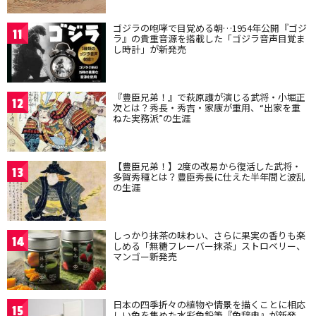
ゴジラの咆哮で目覚める朝…1954年公開『ゴジ
11
ラ』の貴重音源を搭載した「ゴジラ音声目覚ま
し時計」が新発売
『豊臣兄弟！』で萩原護が演じる武将・小堀正
12
次とは？秀長・秀吉・家康が重用、“出家を重
ねた実務派”の生涯
【豊臣兄弟！】2度の改易から復活した武将・
13
多賀秀種とは？豊臣秀長に仕えた半年間と波乱
の生涯
しっかり抹茶の味わい、さらに果実の香りも楽
14
しめる「無糖フレーバー抹茶」ストロベリー、
マンゴー新発売
日本の四季折々の植物や情景を描くことに相応
15
しい色を集めた水彩色鉛筆『色辞典』が新発